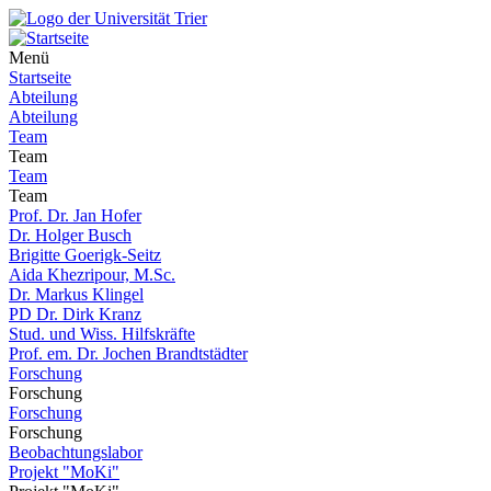
Menü
Startseite
Abteilung
Abteilung
Team
Team
Team
Team
Prof. Dr. Jan Hofer
Dr. Holger Busch
Brigitte Goerigk-Seitz
Aida Khezripour, M.Sc.
Dr. Markus Klingel
PD Dr. Dirk Kranz
Stud. und Wiss. Hilfskräfte
Prof. em. Dr. Jochen Brandtstädter
Forschung
Forschung
Forschung
Forschung
Beobachtungslabor
Projekt "MoKi"