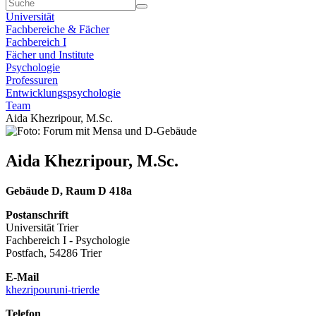
Universität
Fachbereiche & Fächer
Fachbereich I
Fächer und Institute
Psychologie
Professuren
Entwicklungspsychologie
Team
Aida Khezripour, M.Sc.
Aida Khezripour, M.Sc.
Gebäude D, Raum D 418a
Postanschrift
Universität Trier
Fachbereich I - Psychologie
Postfach, 54286 Trier
E-Mail
khezripour
uni-trier
de
Telefon