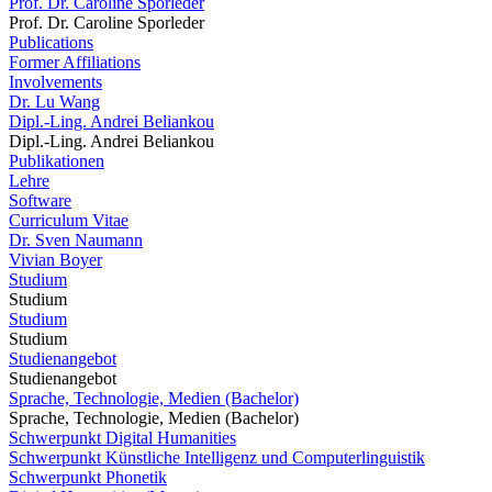
Prof. Dr. Caroline Sporleder
Prof. Dr. Caroline Sporleder
Publications
Former Affiliations
Involvements
Dr. Lu Wang
Dipl.-Ling. Andrei Beliankou
Dipl.-Ling. Andrei Beliankou
Publikationen
Lehre
Software
Curriculum Vitae
Dr. Sven Naumann
Vivian Boyer
Studium
Studium
Studium
Studium
Studienangebot
Studienangebot
Sprache, Technologie, Medien (Bachelor)
Sprache, Technologie, Medien (Bachelor)
Schwerpunkt Digital Humanities
Schwerpunkt Künstliche Intelligenz und Computerlinguistik
Schwerpunkt Phonetik