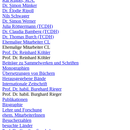
Kai Kugler, M.A.
Dr. Simon Münker
Dr. Élodie Ripoll
Nils Schwager
Dr. Simon Werner
Julia Röttgermann (TCDH)
Dr. Claudia Bamberg (TCDH)
Dr. Thomas Burch (TCDH)
Ehemalige Mitarbeiter CL
Ehemalige Mitarbeiter CL
Prof. Dr. Reinhard Köhler
Prof. Dr. Reinhard Köhler
Beiträge zu Sammelwerken und Schriften
Monographien
Übersetzungen von Büchern
Herausgegebene Bände
Internationale Zeitschrift
Prof. Dr. habil. Burghard Rieger
Prof. Dr. habil. Burghard Rieger
Publikationen
Biographie
Lehre und Forschung
ehem. MitarbeiterInnen
Besucherzahlen
besuchte Länder