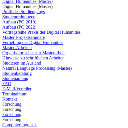
Digital Humanities (Master)
Digital Humanities (Master)
Profil des Studiengangs
Studienordnungen
Aufbau (PO 2019)
Aufbau (PO 2022)
Vortragsreihe Praxis der Digital Humanities
Master-Projektseminare
Vertiefung der Digital Humanities
Master-Arbeiten
Organisatorisches zur Masterarbeit
Hinweise zu schriftlichen Arbeiten
Studieren im Ausland
Natural Language Processing (Master)
Studienberatung
Studienanfang
FAQ
E-Mail-Verteiler
Terminalraum
Kontakt
Forschung
Forschung
Forschung
Forschung
Computerlinguistik