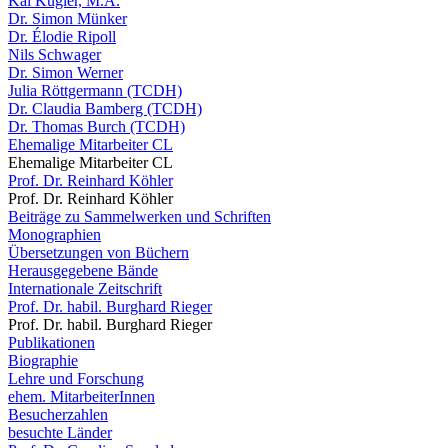
Kai Kugler, M.A.
Dr. Simon Münker
Dr. Élodie Ripoll
Nils Schwager
Dr. Simon Werner
Julia Röttgermann (TCDH)
Dr. Claudia Bamberg (TCDH)
Dr. Thomas Burch (TCDH)
Ehemalige Mitarbeiter CL
Ehemalige Mitarbeiter CL
Prof. Dr. Reinhard Köhler
Prof. Dr. Reinhard Köhler
Beiträge zu Sammelwerken und Schriften
Monographien
Übersetzungen von Büchern
Herausgegebene Bände
Internationale Zeitschrift
Prof. Dr. habil. Burghard Rieger
Prof. Dr. habil. Burghard Rieger
Publikationen
Biographie
Lehre und Forschung
ehem. MitarbeiterInnen
Besucherzahlen
besuchte Länder