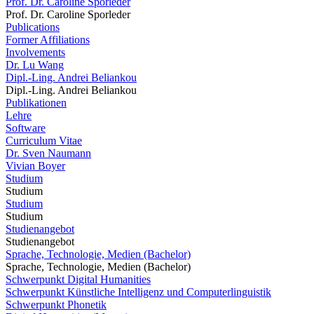
Prof. Dr. Caroline Sporleder
Prof. Dr. Caroline Sporleder
Publications
Former Affiliations
Involvements
Dr. Lu Wang
Dipl.-Ling. Andrei Beliankou
Dipl.-Ling. Andrei Beliankou
Publikationen
Lehre
Software
Curriculum Vitae
Dr. Sven Naumann
Vivian Boyer
Studium
Studium
Studium
Studium
Studienangebot
Studienangebot
Sprache, Technologie, Medien (Bachelor)
Sprache, Technologie, Medien (Bachelor)
Schwerpunkt Digital Humanities
Schwerpunkt Künstliche Intelligenz und Computerlinguistik
Schwerpunkt Phonetik