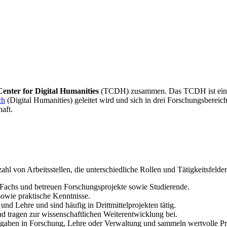
nter for Digital Humanities
(TCDH) zusammen. Das TCDH ist eine zen
ch
(Digital Humanities) geleitet wird und sich in drei Forschungsbereic
aft.
zahl von Arbeitsstellen, die unterschiedliche Rollen und Tätigkeitsfeld
 Fachs und betreuen Forschungsprojekte sowie Studierende.
sowie praktische Kenntnisse.
nd Lehre und sind häufig in Drittmittelprojekten tätig.
d tragen zur wissenschaftlichen Weiterentwicklung bei.
aben in Forschung, Lehre oder Verwaltung und sammeln wertvolle Pr