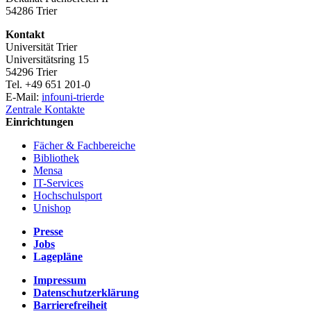
54286 Trier
Kontakt
Universität Trier
Universitätsring 15
54296 Trier
Tel. +49 651 201-0
E-Mail:
info
uni-trier
de
Zentrale Kontakte
Einrichtungen
Fächer & Fachbereiche
Bibliothek
Mensa
IT-Services
Hochschulsport
Unishop
Presse
Jobs
Lagepläne
Impressum
Datenschutzerklärung
Barrierefreiheit