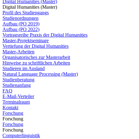
Digital Humanities (Master)
Digital Humanities (Master)
Profil des Studiengangs
Studienordnungen
Aufbau (PO 2019)
Aufbau (PO 2022)
Vortragsreihe Praxis der Digital Humanities
Master-Projektseminare
Vertiefung der Digital Humanities
Master-Arbeiten
Organisatorisches zur Masterarbeit
Hinweise zu schriftlichen Arbeiten
Studieren im Ausland
Natural Language Processing (Master)
Studienberatung
Studienanfang
FAQ
E-Mail-Verteiler
Terminalraum
Kontakt
Forschung
Forschung
Forschung
Forschung
Computerlinguistik