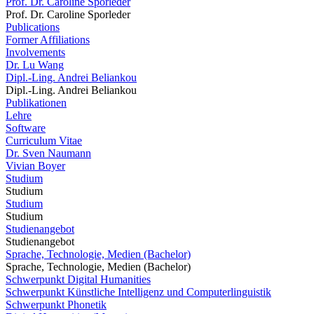
Prof. Dr. Caroline Sporleder
Prof. Dr. Caroline Sporleder
Publications
Former Affiliations
Involvements
Dr. Lu Wang
Dipl.-Ling. Andrei Beliankou
Dipl.-Ling. Andrei Beliankou
Publikationen
Lehre
Software
Curriculum Vitae
Dr. Sven Naumann
Vivian Boyer
Studium
Studium
Studium
Studium
Studienangebot
Studienangebot
Sprache, Technologie, Medien (Bachelor)
Sprache, Technologie, Medien (Bachelor)
Schwerpunkt Digital Humanities
Schwerpunkt Künstliche Intelligenz und Computerlinguistik
Schwerpunkt Phonetik