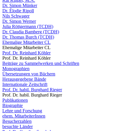
Kai Kugler, M.A.
Dr. Simon Münker
Dr. Élodie Ripoll
Nils Schwager
Dr. Simon Werner
Julia Röttgermann (TCDH)
Dr. Claudia Bamberg (TCDH)
Dr. Thomas Burch (TCDH)
Ehemalige Mitarbeiter CL
Ehemalige Mitarbeiter CL
Prof. Dr. Reinhard Köhler
Prof. Dr. Reinhard Köhler
Beiträge zu Sammelwerken und Schriften
Monographien
Übersetzungen von Büchern
Herausgegebene Bände
Internationale Zeitschrift
Prof. Dr. habil. Burghard Rieger
Prof. Dr. habil. Burghard Rieger
Publikationen
Biographie
Lehre und Forschung
ehem. MitarbeiterInnen
Besucherzahlen
besuchte Länder