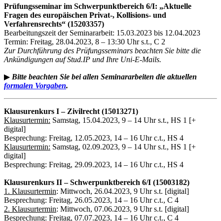
Prüfungsseminar im Schwerpunktbereich 6/I: „Aktuelle
Fragen des europäischen Privat-, Kollisions- und
Verfahrensrechts“ (15203357)
Bearbeitungszeit der Seminararbeit: 15.03.2023 bis 12.04.2023
Termin: Freitag, 28.04.2023, 8 – 13:30 Uhr s.t., C 2
Zur Durchführung des Prüfungsseminars beachten Sie bitte die
Ankündigungen auf Stud.IP und Ihre Uni-E-Mails.
▶
Bitte beachten Sie bei allen Seminararbeiten die aktuellen
formalen Vorgaben
.
Klausurenkurs I – Zivilrecht (15013271)
Klausurtermin:
Samstag, 15.04.2023, 9 – 14 Uhr s.t., HS 1 [+
digital]
Besprechung: Freitag, 12.05.2023, 14 – 16 Uhr c.t., HS 4
Klausurtermin:
Samstag, 02.09.2023, 9 – 14 Uhr s.t., HS 1 [+
digital]
Besprechung: Freitag, 29.09.2023, 14 – 16 Uhr c.t., HS 4
Klausurenkurs II – Schwerpunktbereich 6/I (15003182)
1. Klausurtermin
: Mittwoch, 26.04.2023, 9 Uhr s.t. [digital]
Besprechung: Freitag, 26.05.2023, 14 – 16 Uhr c.t., C 4
2. Klausurtermin
: Mittwoch, 07.06.2023, 9 Uhr s.t. [digital]
Besprechung: Freitag, 07.07.2023, 14 – 16 Uhr c.t., C 4