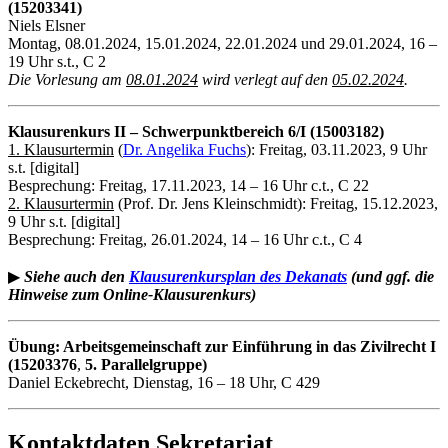
(15203341)
Niels Elsner
Montag, 08.01.2024, 15.01.2024, 22.01.2024 und 29.01.2024, 16 –
19 Uhr s.t., C 2
Die Vorlesung am
08.01.2024
wird verlegt auf den
05.02.2024
.
Klausurenkurs II – Schwerpunktbereich 6/I (15003182)
1. Klausurtermin
(
Dr. Angelika Fuchs
): Freitag, 03.11.2023, 9 Uhr
s.t. [digital]
Besprechung: Freitag, 17.11.2023, 14 – 16 Uhr c.t., C 22
2. Klausurtermin
(Prof. Dr. Jens Kleinschmidt): Freitag, 15.12.2023,
9 Uhr s.t. [digital]
Besprechung: Freitag, 26.01.2024, 14 – 16 Uhr c.t., C 4
▶
Siehe auch den
Klausurenkursplan des Dekanats
(und ggf. die
Hinweise zum Online-Klausurenkurs)
Übung: Arbeitsgemeinschaft zur Einführung in das Zivilrecht I
(15203376
,
5. Parallelgruppe)
Daniel Eckebrecht, Dienstag, 16 – 18 Uhr, C 429
Kontaktdaten Sekretariat