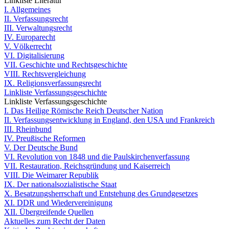
Linkliste Literatur
I. Allgemeines
II. Verfassungsrecht
III. Verwaltungsrecht
IV. Europarecht
V. Völkerrecht
VI. Digitalisierung
VII. Geschichte und Rechtsgeschichte
VIII. Rechtsvergleichung
IX. Religionsverfassungsrecht
Linkliste Verfassungsgeschichte
Linkliste Verfassungsgeschichte
I. Das Heilige Römische Reich Deutscher Nation
II. Verfassungsentwicklung in England, den USA und Frankreich
III. Rheinbund
IV. Preußische Reformen
V. Der Deutsche Bund
VI. Revolution von 1848 und die Paulskirchenverfassung
VII. Restauration, Reichsgründung und Kaiserreich
VIII. Die Weimarer Republik
IX. Der nationalsozialistische Staat
X. Besatzungsherrschaft und Entstehung des Grundgesetzes
XI. DDR und Wiedervereinigung
XII. Übergreifende Quellen
Aktuelles zum Recht der Daten