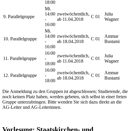
18:00
Mi.
14:00
zweiwöchentlich,
Julia
9. Parallelgruppe
C 01
-
ab 11.04.2018
Wagner
16:00
Mi.
14:00
zweiwöchentlich,
Ammar
10. Parallelgruppe
C 01
-
ab 18.04.2018
Bustami
16:00
16:00
zweiwöchentlich,
Julia
11. Parallelgruppe
-
C 01
ab 11.04.2018
Wagner
18:00
16:00
zweiwöchentlich,
Ammar
12. Parallelgruppe
-
C 01
ab 18.04.2018
Bustami
18:00
Die Anmeldung zu den Gruppen ist abgeschlossen; Studierende, die
noch keinen Platz haben, werden gebeten, sich selbst in einer freien
Gruppe unterzubringen. Bitte wenden Sie sich dazu direkt an die
AG-Leiter und AG-Leiterinnen.
Vorlesung: Staatskirchen- und