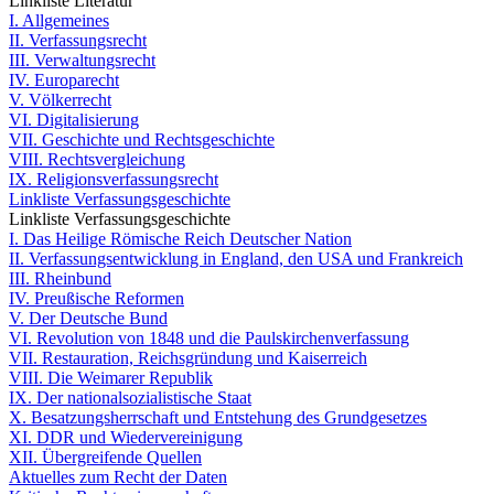
Linkliste Literatur
I. Allgemeines
II. Verfassungsrecht
III. Verwaltungsrecht
IV. Europarecht
V. Völkerrecht
VI. Digitalisierung
VII. Geschichte und Rechtsgeschichte
VIII. Rechtsvergleichung
IX. Religionsverfassungsrecht
Linkliste Verfassungsgeschichte
Linkliste Verfassungsgeschichte
I. Das Heilige Römische Reich Deutscher Nation
II. Verfassungsentwicklung in England, den USA und Frankreich
III. Rheinbund
IV. Preußische Reformen
V. Der Deutsche Bund
VI. Revolution von 1848 und die Paulskirchenverfassung
VII. Restauration, Reichsgründung und Kaiserreich
VIII. Die Weimarer Republik
IX. Der nationalsozialistische Staat
X. Besatzungsherrschaft und Entstehung des Grundgesetzes
XI. DDR und Wiedervereinigung
XII. Übergreifende Quellen
Aktuelles zum Recht der Daten