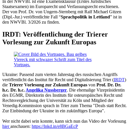
In der NWVBl. ist eine Examensklausur (Erstes Juristisches
Staatsexamen) im Europarecht und Verfassungsrecht erschienen.
Der von Prof. Dr. von Ungern-Sternberg mit Ralf Michael Gitzen
(Dipl.-Jur.) veröffentlichte Fall “
Sprachpolitik in Lettland
” ist in
den NWVBl. 3/2026 zu finden.
IRDT: Veröffentlichung der Trierer
Vorlesung zur Zukunft Europas
Ukraine: Passend zum vierten Jahrestag des russischen Angriffs
veröffentlicht das Institut für Recht und Digitalisierung Trier (
IRDT
)
die
Trierer Vorlesung zur Zukunft Europas
von
Prof. Dr. Dr.
h.c. Dr. h.c.
Angelika Nussberger
. Die ehemalige Vizepräsidentin
des EGMR, Direktorin des Instituts für osteuropäisches Recht und
Rechtsvergleichung der Universität zu Köln und Mitglied der
Venedig-Kommission sprach in Trier zum Thema "Deals statt Recht.
Zur Einbindung der Ukraine in ein zukünftiges Europa".
Wer nicht dabei sein konnte, kann sich nun das Video der Vorlesung
hier
anschauen:
https://lnkd.in/e8BGaEcP