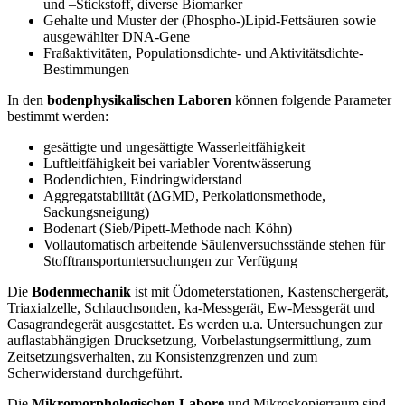
und –Stickstoff, diverse Biomarker
Gehalte und Muster der (Phospho-)Lipid-Fettsäuren sowie
ausgewählter DNA-Gene
Fraßaktivitäten, Populationsdichte- und Aktivitätsdichte-
Bestimmungen
In den
bodenphysikalischen Laboren
können folgende Parameter
bestimmt werden:
gesättigte und ungesättigte Wasserleitfähigkeit
Luftleitfähigkeit bei variabler Vorentwässerung
Bodendichten, Eindringwiderstand
Aggregatstabilität (ΔGMD, Perkolationsmethode,
Sackungsneigung)
Bodenart (Sieb/Pipett-Methode nach Köhn)
Vollautomatisch arbeitende Säulenversuchsstände stehen für
Stofftransportuntersuchungen zur Verfügung
Die
Bodenmechanik
ist mit Ödometerstationen, Kastenschergerät,
Triaxialzelle, Schlauchsonden, ka-Messgerät, Ew-Messgerät und
Casagrandegerät ausgestattet. Es werden u.a. Untersuchungen zur
auflastabhängigen Drucksetzung, Vorbelastungsermittlung, zum
Zeitsetzungsverhalten, zu Konsistenzgrenzen und zum
Scherwiderstand durchgeführt.
Die
Mikromorphologischen Labore
und Mikroskopierraum sind