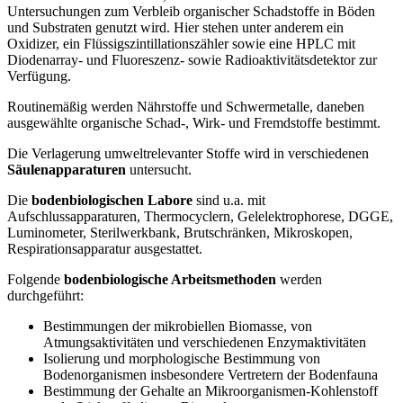
Untersuchungen zum Verbleib organischer Schadstoffe in Böden
und Substraten genutzt wird. Hier stehen unter anderem ein
Oxidizer, ein Flüssigszintillationszähler sowie eine HPLC mit
Diodenarray- und Fluoreszenz- sowie Radioaktivitätsdetektor zur
Verfügung.
Routinemäßig werden Nährstoffe und Schwermetalle, daneben
ausgewählte organische Schad-, Wirk- und Fremdstoffe bestimmt.
Die Verlagerung umweltrelevanter Stoffe wird in verschiedenen
Säulenapparaturen
untersucht.
Die
bodenbiologischen Labore
sind u.a. mit
Aufschlussapparaturen, Thermocyclern, Gelelektrophorese, DGGE,
Luminometer, Sterilwerkbank, Brutschränken, Mikroskopen,
Respirationsapparatur ausgestattet.
Folgende
bodenbiologische Arbeitsmethoden
werden
durchgeführt:
Bestimmungen der mikrobiellen Biomasse, von
Atmungsaktivitäten und verschiedenen Enzymaktivitäten
Isolierung und morphologische Bestimmung von
Bodenorganismen insbesondere Vertretern der Bodenfauna
Bestimmung der Gehalte an Mikroorganismen-Kohlenstoff