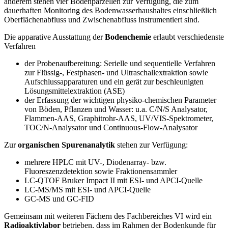
anderem stehen vier Bodenparzellen zur Verfügung, die zum
dauerhaften Monitoring des Bodenwasserhaushaltes einschließlich
Oberflächenabfluss und Zwischenabfluss instrumentiert sind.
Die apparative Ausstattung der
Bodenchemie
erlaubt verschiedenste
Verfahren
der Probenaufbereitung: Serielle und sequentielle Verfahren
zur Flüssig-, Festphasen- und Ultraschallextraktion sowie
Aufschlussapparaturen und ein gerät zur beschleunigten
Lösungsmittelextraktion (ASE)
der Erfassung der wichtigen physiko-chemischen Parameter
von Böden, Pflanzen und Wasser: u.a. C/N/S Analysator,
Flammen-AAS, Graphitrohr-AAS, UV/VIS-Spektrometer,
TOC/N-Analysator und Continuous-Flow-Analysator
Zur
organischen Spurenanalytik
stehen zur Verfügung:
mehrere HPLC mit UV-, Diodenarray- bzw.
Fluoreszenzdetektion sowie Fraktionensammler
LC-QTOF Bruker Impact II mit ESI- und APCI-Quelle
LC-MS/MS mit ESI- und APCI-Quelle
GC-MS und GC-FID
Gemeinsam mit weiteren Fächern des Fachbereiches VI wird ein
Radioaktivlabor
betrieben, dass im Rahmen der Bodenkunde für