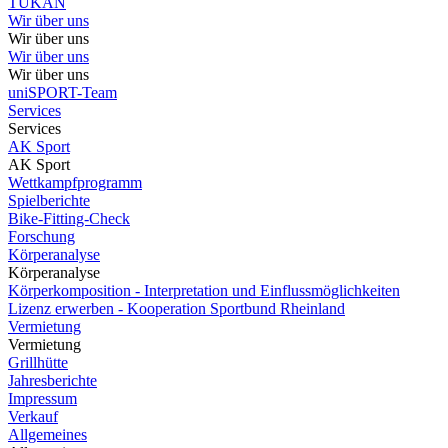
TUKAN
Wir über uns
Wir über uns
Wir über uns
Wir über uns
uniSPORT-Team
Services
Services
AK Sport
AK Sport
Wettkampfprogramm
Spielberichte
Bike-Fitting-Check
Forschung
Körperanalyse
Körperanalyse
Körperkomposition - Interpretation und Einflussmöglichkeiten
Lizenz erwerben - Kooperation Sportbund Rheinland
Vermietung
Vermietung
Grillhütte
Jahresberichte
Impressum
Verkauf
Allgemeines