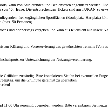
sports, kann von Studierenden und Bediensteten angemietet werden. Die
 von 40,- Euro
. Die entsprechenden Tickets sind am TUKAN zu erw
iegenden, frei zugänglichen Sportflächen (Bouleplatz, Hartplatz) könne
en (max. 50 Personen).
twochs und donnerstags vergeben und kann aus Rücksicht auf unsere Na
rts zur Klärung und Vorreservierung des gewünschten Termins (Vorau
chschulsports zur Unterzeichnung der Nutzungsvereinbarung.
 Grillhütte zuständig. Bitte kontaktieren Sie ihn bei eventuellen Frag
Folgetag
, um die Grillhütte gereinigt zu übergeben.
werden!
d 11:00 Uhr gereinigt übergeben werden. Bitte vereinbaren Sie hierz