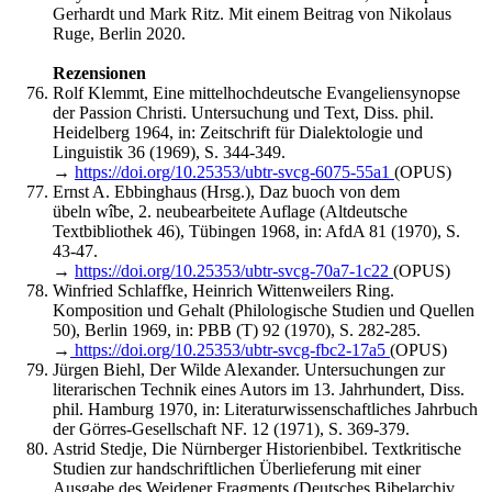
Gerhardt und Mark Ritz. Mit einem Beitrag von Nikolaus
Ruge, Berlin 2020.
Rezensionen
Rolf Klemmt, Eine mittelhochdeutsche Evangeliensynopse
der Passion Christi. Untersuchung und Text, Diss. phil.
Heidelberg 1964, in: Zeitschrift für Dialektologie und
Linguistik 36 (1969), S. 344-349.
→
https://doi.org/10.25353/ubtr-svcg-6075-55a1
(OPUS)
Ernst A. Ebbinghaus (Hrsg.), Daz buoch von dem
übeln wîbe, 2. neubearbeitete Auflage (Altdeutsche
Textbibliothek 46), Tübingen 1968, in: AfdA 81 (1970), S.
43-47.
→
https://doi.org/10.25353/ubtr-svcg-70a7-1c22
(OPUS)
Winfried Schlaffke, Heinrich Wittenweilers Ring.
Komposition und Gehalt (Philologische Studien und Quellen
50), Berlin 1969, in: PBB (T) 92 (1970), S. 282-285.
→
https://doi.org/10.25353/ubtr-svcg-fbc2-17a5
(OPUS)
Jürgen Biehl, Der Wilde Alexander. Untersuchungen zur
literarischen Technik eines Autors im 13. Jahrhundert, Diss.
phil. Hamburg 1970, in: Literaturwissenschaftliches Jahrbuch
der Görres-Gesellschaft NF. 12 (1971), S. 369-379.
Astrid Stedje, Die Nürnberger Historienbibel. Textkritische
Studien zur handschriftlichen Überlieferung mit einer
Ausgabe des Weidener Fragments (Deutsches Bibelarchiv.