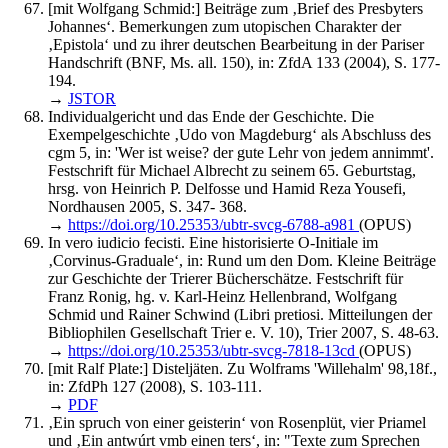
[mit Wolfgang Schmid:] Beiträge zum ‚Brief des Presbyters
Johannes‘. Bemerkungen zum utopischen Charakter der
‚Epistola‘ und zu ihrer deutschen Bearbeitung in der Pariser
Handschrift (BNF, Ms. all. 150), in: ZfdA 133 (2004), S. 177-
194.
→
JSTOR
Individualgericht und das Ende der Geschichte. Die
Exempelgeschichte ‚Udo von Magdeburg‘ als Abschluss des
cgm 5, in: 'Wer ist weise? der gute Lehr von jedem annimmt'.
Festschrift für Michael Albrecht zu seinem 65. Geburtstag,
hrsg. von Heinrich P. Delfosse und Hamid Reza Yousefi,
Nordhausen 2005, S. 347- 368.
→
https://doi.org/10.25353/ubtr-svcg-6788-a981
(OPUS)
In vero iudicio fecisti. Eine historisierte O-Initiale im
‚Corvinus-Graduale‘, in: Rund um den Dom. Kleine Beiträge
zur Geschichte der Trierer Bücherschätze. Festschrift für
Franz Ronig, hg. v. Karl-Heinz Hellenbrand, Wolfgang
Schmid und Rainer Schwind (Libri pretiosi. Mitteilungen der
Bibliophilen Gesellschaft Trier e. V. 10), Trier 2007, S. 48-63.
→
https://doi.org/10.25353/ubtr-svcg-7818-13cd
(OPUS)
[mit Ralf Plate:] Disteljäten. Zu Wolframs 'Willehalm' 98,18f.,
in: ZfdPh 127 (2008), S. 103-111.
→
PDF
‚Ein spruch von einer geisterin‘ von Rosenplüt, vier Priamel
und ‚Ein antwúrt vmb einen ters‘, in: "Texte zum Sprechen