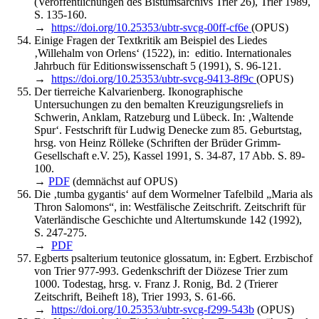
(Veröffentlichungen des Bistumsarchivs Trier 26), Trier 1989,
S. 135-160.
→
https://doi.org/10.25353/ubtr-svcg-00ff-cf6e
(OPUS)
Einige Fragen der Textkritik am Beispiel des Liedes
‚Willehalm von Orlens‘ (1522), in: editio. Internationales
Jahrbuch für Editionswissenschaft 5 (1991), S. 96-121.
→
https://doi.org/10.25353/ubtr-svcg-9413-8f9c
(OPUS)
Der tierreiche Kalvarienberg. Ikonographische
Untersuchungen zu den bemalten Kreuzigungsreliefs in
Schwerin, Anklam, Ratzeburg und Lübeck. In: ‚Waltende
Spur‘. Festschrift für Ludwig Denecke zum 85. Geburtstag,
hrsg. von Heinz Rölleke (Schriften der Brüder Grimm-
Gesellschaft e.V. 25), Kassel 1991, S. 34-87, 17 Abb. S. 89-
100.
→
PDF
(demnächst auf OPUS)
Die ‚tumba gygantis‘ auf dem Wormelner Tafelbild „Maria als
Thron Salomons“, in: Westfälische Zeitschrift. Zeitschrift für
Vaterländische Geschichte und Altertumskunde 142 (1992),
S. 247-275.
→
PDF
Egberts psalterium teutonice glossatum, in: Egbert. Erzbischof
von Trier 977-993. Gedenkschrift der Diözese Trier zum
1000. Todestag, hrsg. v. Franz J. Ronig, Bd. 2 (Trierer
Zeitschrift, Beiheft 18), Trier 1993, S. 61-66.
→
https://doi.org/10.25353/ubtr-svcg-f299-543b
(OPUS)