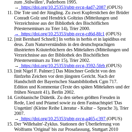
zum ‚Stilwillen‘, Paderborn 1995.
→
https://doi.org/10.25353/ubtr-svcg-4ad7-2087
(OPUS)
Die Tote und der Jüngling. Zu zwei Kupferstichen der Brüder
Conradt Golz und Hendrick Goltzius (Mitteilungen und
Verzeichnisse aus der Bibliothek des Bischöflichen
Priesterseminars zu Trier 14), Trier 2000.
→
https://doi.org/10.25353/ubtr-svcg-cd6d-8fc1
(OPUS)
[mit Bernhard Schnell:] In verbis in herbis et in lapidibus est
deus. Zum Naturverständnis in den deutschsprachigen
illustrierten Kräuterbüchern des Mittelalters (Mitteilungen und
Verzeichnisse aus der Bibliothek des Bischöflichen
Priesterseminars zu Trier 15), Trier 2002.
→
https://doi.org/10.25353/ubtr-svcg-3592-5feb
(OPUS)
[mit Nigel F. Palmer:] Das Münchner Gedicht von den
fünfzehn Zeichen vor dem jüngsten Gericht. Nach der
Handschrift der Bayerischen Staatsbibliothek Cgm 717.
Edition und Kommentar (Texte des späten Mittelalters und der
frühen Neuzeit 41), Berlin 2002.
Grobianische Diätetik. Zu den sieben größten Freuden in
Rede, Lied und Priamel sowie zu dem Fastnachtspiel 'Das
Ungetüm' (Kleine Reihe Literatur - Kultur – Sprache 3), Trier
2007.
→
https://doi.org/10.25353/ubtr-svcg-a465-c397
(OPUS)
Der 'Willehalm'-Zyklus. Stationen der Überlieferung von
Wolframs 'Original' bis zur Prosafassung, Stuttgart 2010