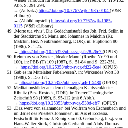
Wiener Jahrbuch für Kunstgeschichte 38 (1985), S. 115-132,
Abb. S. 291-294.
→ (Aufsatz:)
https://doi.org/10.7767/wjk-1985-0104
(V&R
eLibrary)
→ (Abbildungsteil:)
https://doi.org/10.7767/wjk-1985-
0115
(V&R eLibrary)
‚Morte tua vivis‘. Die Gedächtnistafel des Joh. Frid. Sellin in
der Stadtkirche St. Maria und Johannes in Malchin (Kr.
Malchin, Bez. Neubrandenburg, DDR), in: Euphorion 80
(1986), S. 1-25.
→
https://doi.org/10.25353/ubtr-svcg-fc28-26e7
(OPUS)
Reinmars von Zweter ‚Idealer Mann‘ (Roethe Nr. 99 und
100), in: PBB (T) 109 (1987), S. 51-84 und S. 222-251.
→
https://doi.org/10.25353/ubtr-svcg-fd22-5ea4
(OPUS)
Gab es im Mittelalter Fabelwesen?, in: Wirkendes Wort 38
(1988), S. 156-171.
→
https://doi.org/10.25353/ubtr-svcg-a4e1-5480
(OPUS)
Meditationsbilder aus dem ehemaligen Klarissenkloster
Ribnitz (Bez. Rostock, DDR), in: Trierer Theologische
Zeitschrift 98 (1989), S. 95-112 (mit 6 Abb.).
→
https://doi.org/10.25353/ubtr-svcg-538d-eff7
(OPUS)
‚Daz werc von salamander‘ bei Wolfram von Eschenbach und
im ‚Brief des Priesters Johannes‘, in: Ars et Ecclesia.
Festschrift für Franz J. Ronig zum 60. Geburtstag, hrsg. von
Hans-Walter Stork, Christoph Gerhardt und Alois Thomas