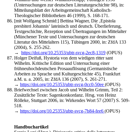
(Untersuchungen zur deutschen Literaturgeschichte 98), in:
Mitteilungsblatt der Arbeitsgemeinschaft Katholisch-
Theologischer Bibliotheken 46 (1999), S. 168-171.
[mit Wolfgang Schmid:] Bettina Wagner, Die ‚Epistola
presbiteri Johannis‘ lateinisch und deutsch. Überlieferung,
Textgeschichte, Rezeption und Übertragungen im Mittelalter
(Münchener Texte und Untersuchungen zur deutschen
Literatur des Mittelalters 115), Tübingen 2000, in: ZfdA 133
(2004), S. 255-262.
→
https://doi.org/10.25353/ubtr-svcg-2ec8-1319
(OPUS)
Holger Deifuß, Hystoria von dem wirdigen ritter sant
Wilhelm. Kritische Edition und Untersuchung einer
frühneuhochdeutschen Prosaauflösung (Germanistische
Arbeiten zu Sprache und Kulturgeschichte 45), Frankfurt
a.M. u. a. 2005, in: ZfdA 136 (2007), S. 261-271.
→
https://doi.org/10.25353/ubtr-svcg-0cc0-50ee
(OPUS)
Briefwechsel zwischen Jacob und Wilhelm Grimm, Teil 2:
Zusätzliche Texte: Sagenkonkordanz. Hrsg. von Heinz
Rölleke, Stuttgart 2006, in: Wirkendes Wort 57 (2007) S. 509-
518.
→
https://doi.org/10.25353/ubtr-svcg-7b84-fee6
(OPUS)
Handbuchartikel