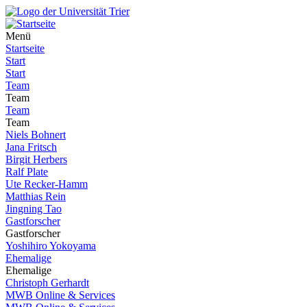
Menü
Startseite
Start
Start
Team
Team
Team
Team
Niels Bohnert
Jana Fritsch
Birgit Herbers
Ralf Plate
Ute Recker-Hamm
Matthias Rein
Jingning Tao
Gastforscher
Gastforscher
Yoshihiro Yokoyama
Ehemalige
Ehemalige
Christoph Gerhardt
MWB Online & Services