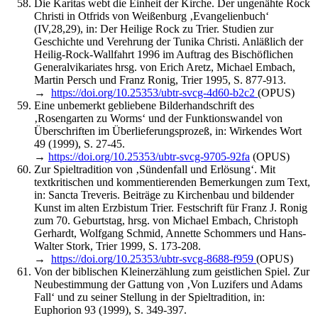
Die Karitas webt die Einheit der Kirche. Der ungenähte Rock
Christi in Otfrids von Weißenburg ‚Evangelienbuch‘
(IV,28,29), in: Der Heilige Rock zu Trier. Studien zur
Geschichte und Verehrung der Tunika Christi. Anläßlich der
Heilig-Rock-Wallfahrt 1996 im Auftrag des Bischöflichen
Generalvikariates hrsg. von Erich Aretz, Michael Embach,
Martin Persch und Franz Ronig, Trier 1995, S. 877-913.
→
https://doi.org/10.25353/ubtr-svcg-4d60-b2c2
(OPUS)
Eine unbemerkt gebliebene Bilderhandschrift des
‚Rosengarten zu Worms‘ und der Funktionswandel von
Überschriften im Überlieferungsprozeß, in: Wirkendes Wort
49 (1999), S. 27-45.
→
https://doi.org/10.25353/ubtr-svcg-9705-92fa
(OPUS)
Zur Spieltradition von ‚Sündenfall und Erlösung‘. Mit
textkritischen und kommentierenden Bemerkungen zum Text,
in: Sancta Treveris. Beiträge zu Kirchenbau und bildender
Kunst im alten Erzbistum Trier. Festschrift für Franz J. Ronig
zum 70. Geburtstag, hrsg. von Michael Embach, Christoph
Gerhardt, Wolfgang Schmid, Annette Schommers und Hans-
Walter Stork, Trier 1999, S. 173-208.
→
https://doi.org/10.25353/ubtr-svcg-8688-f959
(OPUS)
Von der biblischen Kleinerzählung zum geistlichen Spiel. Zur
Neubestimmung der Gattung von ‚Von Luzifers und Adams
Fall‘ und zu seiner Stellung in der Spieltradition, in:
Euphorion 93 (1999), S. 349-397.