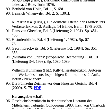
Sergio Lupi (Hrsg.), Dizionario critico della letteratura
tedesca, 2 Bd.e, Turin 1976:
Berthold von Holle, Bd. 1, S. 68f.
Heinrich Wittenwiler, Bd. 2, S. 1301f.
Kurt Ruh u.a. (Hrsg.), Die deutsche Literatur des Mittelalters.
Verfasserlexikon, 2. Auflage, 14 Bände, Berlin 1978-2008:
Hans van Ghetelen, Bd. 3 (Lieferung 2, 1981), Sp. 451-
455.
Historienbibeln, Bd. 4 (Lieferung 1, 1982), Sp. 67-
75.
Georg Kreckwitz, Bd. 5 (Lieferung 1/2, 1984), Sp. 351-
353.
‚Wilhalm von Orlens‘ (strophische Bearbeitung), Bd. 10
(Lieferung 3/4, 1998), Sp. 1086-1089.
Wilhelm Kühlmann (Hg.), Killy-Literaturlexikon. Autoren
und Werke des deutschsprachigen Kulturraumes, 2. Aufl.,
Berlin / New York:
Die Fünfzehn Zeichen vor dem Jüngsten Gericht, Bd. 4
(2009), S. 75.
PDF
Herausgeberschaft
Geschichtsbewußtsein in der deutschen Literatur des
Mittelalters. Tübinger Colloquium 1983, hrsg. von Christoph