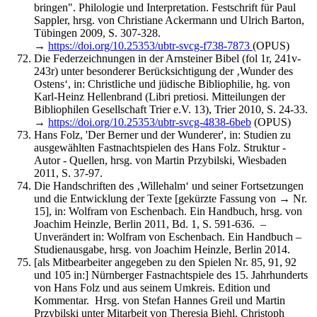
bringen". Philologie und Interpretation. Festschrift für Paul
Sappler, hrsg. von Christiane Ackermann und Ulrich Barton,
Tübingen 2009, S. 307-328.
→
https://doi.org/10.25353/ubtr-svcg-f738-7873
(OPUS)
Die Federzeichnungen in der Arnsteiner Bibel (fol 1r, 241v-
243r) unter besonderer Berücksichtigung der ‚Wunder des
Ostens‘, in: Christliche und jüdische Bibliophilie, hg. von
Karl-Heinz Hellenbrand (Libri pretiosi. Mitteilungen der
Bibliophilen Gesellschaft Trier e.V. 13), Trier 2010, S. 24-33.
→
https://doi.org/10.25353/ubtr-svcg-4838-6beb
(OPUS)
Hans Folz, 'Der Berner und der Wunderer', in: Studien zu
ausgewählten Fastnachtspielen des Hans Folz. Struktur -
Autor - Quellen, hrsg. von Martin Przybilski, Wiesbaden
2011, S. 37-97.
Die Handschriften des ‚Willehalm‘ und seiner Fortsetzungen
und die Entwicklung der Texte [gekürzte Fassung von → Nr.
15], in: Wolfram von Eschenbach. Ein Handbuch, hrsg. von
Joachim Heinzle, Berlin 2011, Bd. 1, S. 591-636. –
Unverändert in: Wolfram von Eschenbach. Ein Handbuch –
Studienausgabe, hrsg. von Joachim Heinzle, Berlin 2014.
[als Mitbearbeiter angegeben zu den Spielen Nr. 85, 91, 92
und 105 in:] Nürnberger Fastnachtspiele des 15. Jahrhunderts
von Hans Folz und aus seinem Umkreis. Edition und
Kommentar. Hrsg. von Stefan Hannes Greil und Martin
Przybilski unter Mitarbeit von Theresia Biehl, Christoph