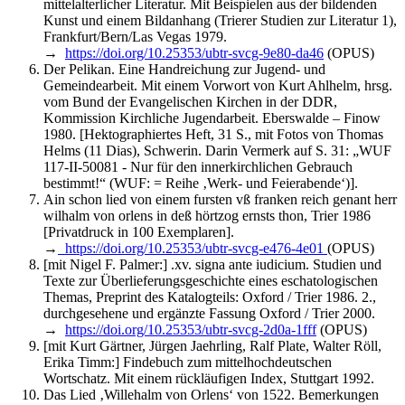
mittelalterlicher Literatur. Mit Beispielen aus der bildenden
Kunst und einem Bildanhang (Trierer Studien zur Literatur 1),
Frankfurt/Bern/Las Vegas 1979.
→
https://doi.org/10.25353/ubtr-svcg-9e80-da46
(OPUS)
Der Pelikan. Eine Handreichung zur Jugend- und
Gemeindearbeit. Mit einem Vorwort von Kurt Ahlhelm, hrsg.
vom Bund der Evangelischen Kirchen in der DDR,
Kommission Kirchliche Jugendarbeit. Eberswalde – Finow
1980. [Hektographiertes Heft, 31 S., mit Fotos von Thomas
Helms (11 Dias), Schwerin. Darin Vermerk auf S. 31: „WUF
117-II-50081 - Nur für den innerkirchlichen Gebrauch
bestimmt!“ (WUF: = Reihe ‚Werk- und Feierabende‘)].
Ain schon lied von einem fursten vß franken reich genant herr
wilhalm von orlens in deß hörtzog ernsts thon, Trier 1986
[Privatdruck in 100 Exemplaren].
→
https://doi.org/10.25353/ubtr-svcg-e476-4e01
(OPUS)
[mit Nigel F. Palmer:] .xv. signa ante iudicium. Studien und
Texte zur Überlieferungsgeschichte eines eschatologischen
Themas, Preprint des Katalogteils: Oxford / Trier 1986. 2.,
durchgesehene und ergänzte Fassung Oxford / Trier 2000.
→
https://doi.org/10.25353/ubtr-svcg-2d0a-1fff
(OPUS)
[mit Kurt Gärtner, Jürgen Jaehrling, Ralf Plate, Walter Röll,
Erika Timm:] Findebuch zum mittelhochdeutschen
Wortschatz. Mit einem rückläufigen Index, Stuttgart 1992.
Das Lied ‚Willehalm von Orlens‘ von 1522. Bemerkungen