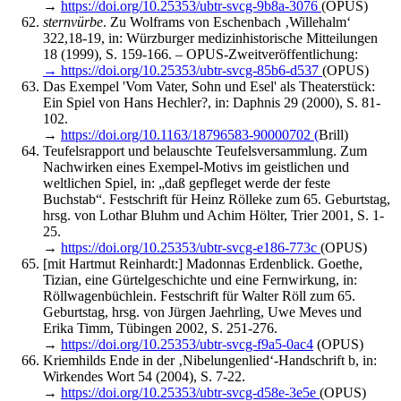
→
https://doi.org/10.25353/ubtr-svcg-9b8a-3076
(OPUS)
sternvürbe
. Zu Wolframs von Eschenbach ‚Willehalm‘
322,18-19, in: Würzburger medizinhistorische Mitteilungen
18 (1999), S. 159-166. – OPUS-Zweitveröffentlichung:
→ https://doi.org/10.25353/ubtr-svcg-85b6-d537
(OPUS)
Das Exempel 'Vom Vater, Sohn und Esel' als Theaterstück:
Ein Spiel von Hans Hechler?, in: Daphnis 29 (2000), S. 81-
102.
→
https://doi.org/10.1163/18796583-90000702 (
Brill)
Teufelsrapport und belauschte Teufelsversammlung. Zum
Nachwirken eines Exempel-Motivs im geistlichen und
weltlichen Spiel, in: „daß gepfleget werde der feste
Buchstab“. Festschrift für Heinz Rölleke zum 65. Geburtstag,
hrsg. von Lothar Bluhm und Achim Hölter, Trier 2001, S. 1-
25.
→
https://doi.org/10.25353/ubtr-svcg-e186-773c
(OPUS)
[mit Hartmut Reinhardt:] Madonnas Erdenblick. Goethe,
Tizian, eine Gürtelgeschichte und eine Fernwirkung, in:
Röllwagenbüchlein. Festschrift für Walter Röll zum 65.
Geburtstag, hrsg. von Jürgen Jaehrling, Uwe Meves und
Erika Timm, Tübingen 2002, S. 251-276.
→
https://doi.org/10.25353/ubtr-svcg-f9a5-0ac4
(OPUS)
Kriemhilds Ende in der ‚Nibelungenlied‘-Handschrift b, in:
Wirkendes Wort 54 (2004), S. 7-22.
→
https://doi.org/10.25353/ubtr-svcg-d58e-3e5e
(OPUS)