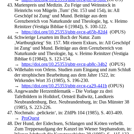
Marienpreis und Medizin. Zu Feige und Weinstock in
Heinrichs von Mügeln ‚Tum‘ (Str. 153 und 154), in: All
Geschöpf ist Zung‘ und Mund. Beiträge aus dem
Grenzbereich von Naturkunde und Theologie, hg. v. Heimo
Reinitzer (Vestigia Bibliae 6 [1984]), S. 100-122.
→
https://doi.org/10.25353/ubtr-svcg-a65b-82d4
(OPUS)
Schwierige Lesarten im Buch der Natur. Zum
‚Wartburgkrieg‘ Str. 157. Mit einem Exkurs, in: All Geschöpf
ist Zung‘ und Mund. Beiträge aus dem Grenzbereich von
Naturkunde und Theologie, hg. v. Heimo Reinitzer (Vestigia
Bibliae 6 [1984]), S. 123-154.
→
https://doi.org/10.25353/ubtr-svcg-ab8c-34b2
(OPUS)
Willehalm von Orlens. Studien zum Eingang und zum Schluß
der strophischen Bearbeitung aus dem Jahre 1522, in:
Wirkendes Wort 35 (1985), S. 196-230.
→
https://doi.org/10.25353/ubtr-svcg-ca29-441b
(OPUS)
Angewandte Herzemblematik – Die Vorlage zu drei
Tafelbildern in Holldorf, Ortsteil Ballwitz, Landkreis
Neubrandenburg, Bez. Neubrandenburg, in: Das Münster 38
(1985), S. 223-226.
Nochmals: ‚pelickein‘, in: ZfdPh 104 (1985), S. 403-409.
→
ProQuest
Der Hund, der Eidechsen, Schlangen und Kröten verbellt.
Zum Treppenaufgang der Kanzel im Wiener Stephansdom, in: