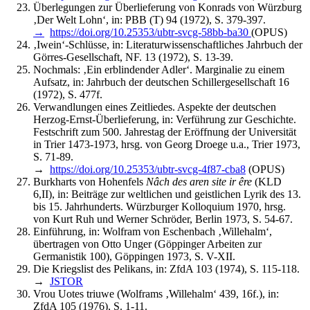
Überlegungen zur Überlieferung von Konrads von Würzburg
‚Der Welt Lohn‘, in: PBB (T) 94 (1972), S. 379-397.
→
https://doi.org/10.25353/ubtr-svcg-58bb-ba30
(OPUS)
‚Iwein‘-Schlüsse, in: Literaturwissenschaftliches Jahrbuch der
Görres-Gesellschaft, NF. 13 (1972), S. 13-39.
Nochmals: ‚Ein erblindender Adler‘. Marginalie zu einem
Aufsatz, in: Jahrbuch der deutschen Schillergesellschaft 16
(1972), S. 477f.
Verwandlungen eines Zeitliedes. Aspekte der deutschen
Herzog-Ernst-Überlieferung, in: Verführung zur Geschichte.
Festschrift zum 500. Jahrestag der Eröffnung der Universität
in Trier 1473-1973, hrsg. von Georg Droege u.a., Trier 1973,
S. 71-89.
→
https://doi.org/10.25353/ubtr-svcg-4f87-cba8
(OPUS)
Burkharts von Hohenfels
Nâch des aren site ir êre
(KLD
6,II), in: Beiträge zur weltlichen und geistlichen Lyrik des 13.
bis 15. Jahrhunderts. Würzburger Kolloquium 1970, hrsg.
von Kurt Ruh und Werner Schröder, Berlin 1973, S. 54-67.
Einführung, in: Wolfram von Eschenbach ‚Willehalm‘,
übertragen von Otto Unger (Göppinger Arbeiten zur
Germanistik 100), Göppingen 1973, S. V-XII.
Die Kriegslist des Pelikans, in: ZfdA 103 (1974), S. 115-118.
→
JSTOR
Vrou Uotes triuwe (Wolframs ‚Willehalm‘ 439, 16f.), in:
ZfdA 105 (1976), S. 1-11.