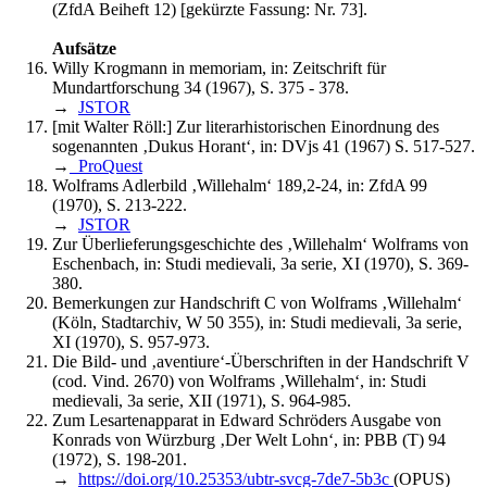
(ZfdA Beiheft 12) [gekürzte Fassung: Nr. 73].
Aufsätze
Willy Krogmann in memoriam, in: Zeitschrift für
Mundartforschung 34 (1967), S. 375 - 378.
→
JSTOR
[mit Walter Röll:] Zur literarhistorischen Einordnung des
sogenannten ‚Dukus Horant‘, in: DVjs 41 (1967) S. 517-527.
→
ProQuest
Wolframs Adlerbild ‚Willehalm‘ 189,2-24, in: ZfdA 99
(1970), S. 213-222.
→
JSTOR
Zur Überlieferungsgeschichte des ‚Willehalm‘ Wolframs von
Eschenbach, in: Studi medievali, 3a serie, XI (1970), S. 369-
380.
Bemerkungen zur Handschrift C von Wolframs ‚Willehalm‘
(Köln, Stadtarchiv, W 50 355), in: Studi medievali, 3a serie,
XI (1970), S. 957-973.
Die Bild- und ‚aventiure‘-Überschriften in der Handschrift V
(cod. Vind. 2670) von Wolframs ‚Willehalm‘, in: Studi
medievali, 3a serie, XII (1971), S. 964-985.
Zum Lesartenapparat in Edward Schröders Ausgabe von
Konrads von Würzburg ‚Der Welt Lohn‘, in: PBB (T) 94
(1972), S. 198-201.
→
https://doi.org/10.25353/ubtr-svcg-7de7-5b3c
(OPUS)