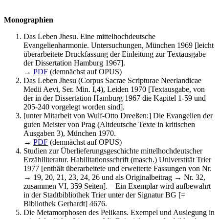
Monographien
Das Leben Jhesu. Eine mittelhochdeutsche
Evangelienharmonie. Untersuchungen, München 1969 [leicht
überarbeitete Druckfassung der Einleitung zur Textausgabe
der Dissertation Hamburg 1967].
→
PDF
(demnächst auf OPUS)
Das Leben Jhesu (Corpus Sacrae Scripturae Neerlandicae
Medii Aevi, Ser. Min. I,4), Leiden 1970 [Textausgabe, von
der in der Dissertation Hamburg 1967 die Kapitel 1-59 und
205-240 vorgelegt worden sind].
[unter Mitarbeit von Wulf-Otto Dreeßen:] Die Evangelien der
guten Meister von Prag (Altdeutsche Texte in kritischen
Ausgaben 3), München 1970.
→
PDF
(demnächst auf OPUS)
Studien zur Überlieferungsgeschichte mittelhochdeutscher
Erzählliteratur. Habilitationsschrift (masch.) Universtität Trier
1977 [enthält überarbeitete und erweiterte Fassungen von Nr.
→ 19, 20, 21, 23, 24, 26 und als Originalbeitrag → Nr. 32,
zusammen VI, 359 Seiten]. – Ein Exemplar wird aufbewahrt
in der Stadtbibliothek Trier unter der Signatur BG [=
Bibliothek Gerhardt] 4676.
Die Metamorphosen des Pelikans. Exempel und Auslegung in