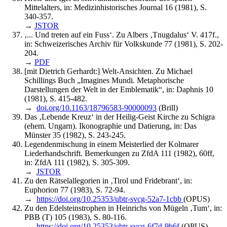
Mittelalters, in: Medizinhistorisches Journal 16 (1981), S.
340-357.
→
JSTOR
‚... Und treten auf ein Fuss‘. Zu Albers ‚Tnugdalus‘ V. 417f.,
in: Schweizerisches Archiv für Volkskunde 77 (1981), S. 202-
204.
→
PDF
[mit Dietrich Gerhardt:] Welt-Ansichten. Zu Michael
Schillings Buch „Imagines Mundi. Metaphorische
Darstellungen der Welt in der Emblematik“, in: Daphnis 10
(1981), S. 415-482.
→
doi.org/10.1163/18796583-90000093
(Brill)
Das ‚Lebende Kreuz‘ in der Heilig-Geist Kirche zu Schigra
(ehem. Ungarn). Ikonographie und Datierung, in: Das
Münster 35 (1982), S. 243-245.
Legendenmischung in einem Meisterlied der Kolmarer
Liederhandschrift. Bemerkungen zu ZfdA 111 (1982), 60ff,
in: ZfdA 111 (1982), S. 305-309.
→
JSTOR
Zu den Rätselallegorien in ‚Tirol und Fridebrant‘, in:
Euphorion 77 (1983), S. 72-94.
→
https://doi.org/10.25353/ubtr-svcg-52a7-1cbb
(OPUS)
Zu den Edelsteinstrophen in Heinrichs von Mügeln ‚Tum‘, in:
PBB (T) 105 (1983), S. 80-116.
→
https://doi.org/10.25353/ubtr-svcg-6f7d-9b6f
(OPUS)