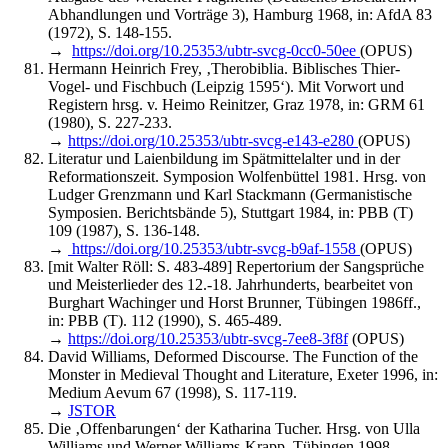
Abhandlungen und Vorträge 3), Hamburg 1968, in: AfdA 83
(1972), S. 148-155.
→
https://doi.org/10.25353/ubtr-svcg-0cc0-50ee
(OPUS)
Hermann Heinrich Frey, ‚Therobiblia. Biblisches Thier-
Vogel- und Fischbuch (Leipzig 1595‘). Mit Vorwort und
Registern hrsg. v. Heimo Reinitzer, Graz 1978, in: GRM 61
(1980), S. 227-233.
→
https://doi.org/10.25353/ubtr-svcg-e143-e280
(OPUS)
Literatur und Laienbildung im Spätmittelalter und in der
Reformationszeit. Symposion Wolfenbüttel 1981. Hrsg. von
Ludger Grenzmann und Karl Stackmann (Germanistische
Symposien. Berichtsbände 5), Stuttgart 1984, in: PBB (T)
109 (1987), S. 136-148.
→
https://doi.org/10.25353/ubtr-svcg-b9af-1558
(OPUS)
[mit Walter Röll: S. 483-489] Repertorium der Sangsprüche
und Meisterlieder des 12.-18. Jahrhunderts, bearbeitet von
Burghart Wachinger und Horst Brunner, Tübingen 1986ff.,
in: PBB (T). 112 (1990), S. 465-489.
→
https://doi.org/10.25353/ubtr-svcg-7ee8-3f8f
(OPUS)
David Williams, Deformed Discourse. The Function of the
Monster in Medieval Thought and Literature, Exeter 1996, in:
Medium Aevum 67 (1998), S. 117-119.
→
JSTOR
Die ‚Offenbarungen‘ der Katharina Tucher. Hrsg. von Ulla
Williams und Werner Williams-Krapp, Tübingen 1998