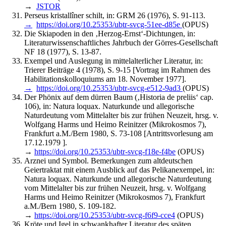
→
JSTOR
Perseus kristallîner schilt, in: GRM 26 (1976), S. 91-113.
→
https://doi.org/10.25353/ubtr-svcg-51ee-d85e
(OPUS)
Die Skiapoden in den ‚Herzog-Ernst‘-Dichtungen, in:
Literaturwissenschaftliches Jahrbuch der Görres-Gesellschaft
NF 18 (1977), S. 13-87.
Exempel und Auslegung in mittelalterlicher Literatur, in:
Trierer Beiträge 4 (1978), S. 9-15 [Vortrag im Rahmen des
Habilitationskolloquiums am 18. November 1977].
→
https://doi.org/10.25353/ubtr-svcg-e512-9ad3
(OPUS)
Der Phönix auf dem dürren Baum (‚Historia de preliis‘ cap.
106), in: Natura loquax. Naturkunde und allegorische
Naturdeutung vom Mittelalter bis zur frühen Neuzeit, hrsg. v.
Wolfgang Harms und Heimo Reinitzer (Mikrokosmos 7),
Frankfurt a.M./Bern 1980, S. 73-108 [Antrittsvorlesung am
17.12.1979 ].
→
https://doi.org/10.25353/ubtr-svcg-f18e-f4be
(OPUS)
Arznei und Symbol. Bemerkungen zum altdeutschen
Geiertraktat mit einem Ausblick auf das Pelikanexempel, in:
Natura loquax. Naturkunde und allegorische Naturdeutung
vom Mittelalter bis zur frühen Neuzeit, hrsg. v. Wolfgang
Harms und Heimo Reinitzer (Mikrokosmos 7), Frankfurt
a.M./Bern 1980, S. 109-182.
→
https://doi.org/10.25353/ubtr-svcg-f6f9-cce4
(OPUS)
Kröte und Igel in schwankhafter Literatur des späten