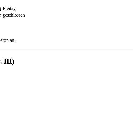
g
Freitag
n
geschlossen
lefon an.
 III)