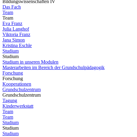
Bildungswissenschaften IV
Das Fach
Team
Team
Eva Franz
Julia Langhof
Viktoria Franz
Jana Simon
Kristina Eschle
Studium
Studium
Studium in unseren Modulen
Masterarbeiten im Bereich der Grundschulpädagogik
Forschung
Forschung
Kooperationen
Grundschulzentrum
Grundschulzentrum
Tagung
Kinderwerkstatt
Team
Team
Studium
Studium
Studium