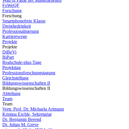
Wall of Fame der Masterarbeiten
FoWeQF
Forschung
Forschung
Smartphonefreie Klasse
Dreigliedrigkeit
Professionalisierung
Karrierewege
Projekte
Projekte
DiBeVi
BiPart
Realschule-plus-Tage
Projekttag
Professionsforschungstagung
Gleichstellung
Bildungswissenschaften II
Bildungswissenschaften II
Abteilung
Team
Team
Vertr. Prof. Dr. Michaela Artmann
Kristina Eschle, Sekretariat
Dr. Benjamin Berend
Dr. Julian M. Greve