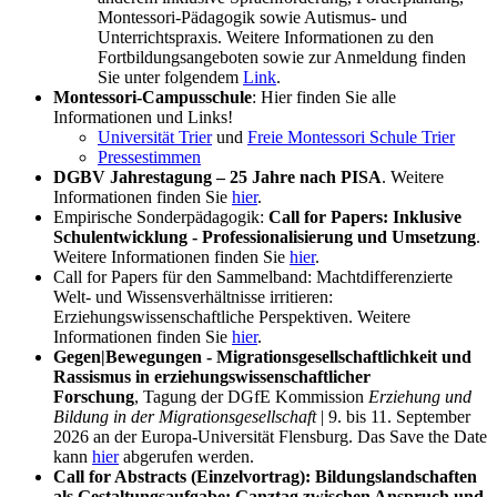
Montessori-Pädagogik sowie Autismus- und
Unterrichtspraxis. Weitere Informationen zu den
Fortbildungsangeboten sowie zur Anmeldung finden
Sie unter folgendem
Link
.
Montessori-Campusschule
: Hier finden Sie alle
Informationen und Links!
Universität Trier
und
Freie Montessori Schule Trier
Pressestimmen
DGBV Jahrestagung – 25 Jahre nach PISA
. Weitere
Informationen finden Sie
hier
.
Empirische Sonderpädagogik:
Call for Papers: Inklusive
Schulentwicklung - Professionalisierung und Umsetzung
.
Weitere Informationen finden Sie
hier
.
Call for Papers für den Sammelband: Machtdifferenzierte
Welt- und Wissensverhältnisse irritieren:
Erziehungswissenschaftliche Perspektiven. Weitere
Informationen finden Sie
hier
.
Gegen|Bewegungen - Migrationsgesellschaftlichkeit und
Rassismus in erziehungswissenschaftlicher
Forschung
, Tagung der DGfE Kommission
Erziehung und
Bildung in der Migrationsgesellschaft
| 9. bis 11. September
2026 an der Europa-Universität Flensburg. Das Save the Date
kann
hier
abgerufen werden.
Call for Abstracts (Einzelvortrag): Bildungslandschaften
als Gestaltungsaufgabe: Ganztag zwischen Anspruch und