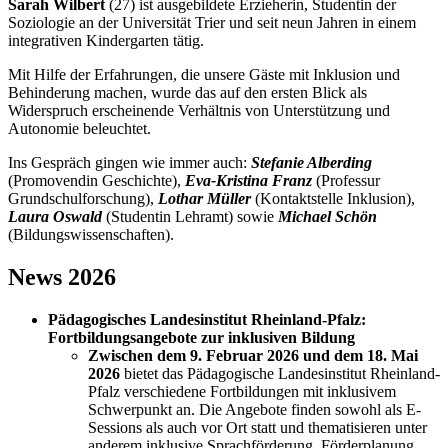
Sarah Wilbert
(27) ist ausgebildete Erzieherin, Studentin der
Soziologie an der Universität Trier und seit neun Jahren in einem
integrativen Kindergarten tätig.
Mit Hilfe der Erfahrungen, die unsere Gäste mit Inklusion und
Behinderung machen, wurde das auf den ersten Blick als
Widerspruch erscheinende Verhältnis von Unterstützung und
Autonomie beleuchtet.
Ins Gespräch gingen wie immer auch:
Stefanie Alberding
(Promovendin Geschichte),
Eva-Kristina Franz
(Professur
Grundschulforschung),
Lothar Müller
(Kontaktstelle Inklusion),
Laura Oswald
(Studentin Lehramt) sowie
Michael Schön
(Bildungswissenschaften).
News 2026
Pädagogisches Landesinstitut Rheinland-Pfalz:
Fortbildungsangebote zur inklusiven Bildung
Zwischen dem 9. Februar 2026 und dem 18. Mai
2026
bietet das Pädagogische Landesinstitut Rheinland-
Pfalz verschiedene Fortbildungen mit inklusivem
Schwerpunkt an. Die Angebote finden sowohl als E-
Sessions als auch vor Ort statt und thematisieren unter
anderem inklusive Sprachförderung, Förderplanung,