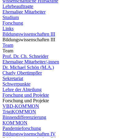
wissenschaftliche Hilfskräfte
Lehrbeauftragte
Ehemalige Mitarbeiter
Studium
Forschung
Links
Bildungswissenschaften III
Bildungswissenschaften III
Team
Team
Prof. Dr. Ch. Schneider
Ehemalige Mitarbeiter/-innen
Dr. Michael Schön (M.A.)
Charly Obertimpfler
Sekretariat
Schwerpunkte
Lehre der Abteilung
Forschung und Projekte
Forschung und Projekte
VBD-KOM'MON
TrigiKOM'MON
Binnendifferenzierung
KOM’MON
Pandemieforschung
Bildungswissenschaften IV