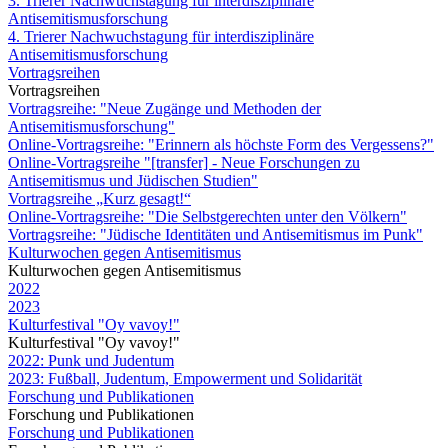
3. Trierer Nachwuchstagung für interdisziplinäre
Antisemitismusforschung
4. Trierer Nachwuchstagung für interdisziplinäre
Antisemitismusforschung
Vortragsreihen
Vortragsreihen
Vortragsreihe: "Neue Zugänge und Methoden der
Antisemitismusforschung"
Online-Vortragsreihe: "Erinnern als höchste Form des Vergessens?"
Online-Vortragsreihe "[transfer] - Neue Forschungen zu
Antisemitismus und Jüdischen Studien"
Vortragsreihe „Kurz gesagt!“
Online-Vortragsreihe: "Die Selbstgerechten unter den Völkern"
Vortragsreihe: "Jüdische Identitäten und Antisemitismus im Punk"
Kulturwochen gegen Antisemitismus
Kulturwochen gegen Antisemitismus
2022
2023
Kulturfestival "Oy vavoy!"
Kulturfestival "Oy vavoy!"
2022: Punk und Judentum
2023: Fußball, Judentum, Empowerment und Solidarität
Forschung und Publikationen
Forschung und Publikationen
Forschung und Publikationen