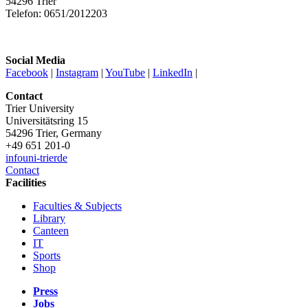
54296 Trier
Telefon: 0651/2012203
Social Media
Facebook
|
Instagram
|
YouTube
|
LinkedIn
|
Contact
Trier University
Universitätsring 15
54296 Trier, Germany
+49 651 201-0
info
uni-trier
de
Contact
Facilities
Faculties & Subjects
Library
Canteen
IT
Sports
Shop
Press
Jobs