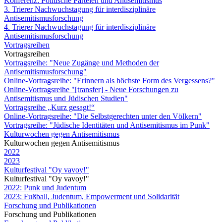
Konferenz: Politische Parteien und Antisemitismus
3. Trierer Nachwuchstagung für interdisziplinäre
Antisemitismusforschung
4. Trierer Nachwuchstagung für interdisziplinäre
Antisemitismusforschung
Vortragsreihen
Vortragsreihen
Vortragsreihe: "Neue Zugänge und Methoden der
Antisemitismusforschung"
Online-Vortragsreihe: "Erinnern als höchste Form des Vergessens?"
Online-Vortragsreihe "[transfer] - Neue Forschungen zu
Antisemitismus und Jüdischen Studien"
Vortragsreihe „Kurz gesagt!“
Online-Vortragsreihe: "Die Selbstgerechten unter den Völkern"
Vortragsreihe: "Jüdische Identitäten und Antisemitismus im Punk"
Kulturwochen gegen Antisemitismus
Kulturwochen gegen Antisemitismus
2022
2023
Kulturfestival "Oy vavoy!"
Kulturfestival "Oy vavoy!"
2022: Punk und Judentum
2023: Fußball, Judentum, Empowerment und Solidarität
Forschung und Publikationen
Forschung und Publikationen