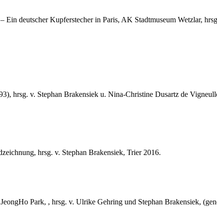
 Ein deutscher Kupferstecher in Paris, AK Stadtmuseum Wetzlar, hrsg. v
3), hrsg. v. Stephan Brakensiek u. Nina-Christine Dusartz de Vigneulle
zeichnung, hrsg. v. Stephan Brakensiek, Trier 2016.
ongHo Park, , hrsg. v. Ulrike Gehring und Stephan Brakensiek, (gener