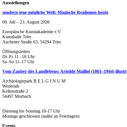
Ausstellungen
sondern jene mögliche Welt: Magische Realismen heute
09. Juli – 23. August 2026
Europäische Kunstakademie e.V.
Kunsthalle Trier
Aachener Straße 63, 54294 Trier
Öffnungszeiten
Di–Fr 11 –18 Uhr
Sa–So 11–17 Uhr
Vom Zauber des Landlebens: Aristide Maillol (1861–1944) illustri
Archäologiepark B E L G I N U M
Wederath
Keltenstraße 2
54497 Morbach
Dienstag bis Sonntag 10-17 Uhr
Montags geschlossen (außer an Feiertagen)
Events