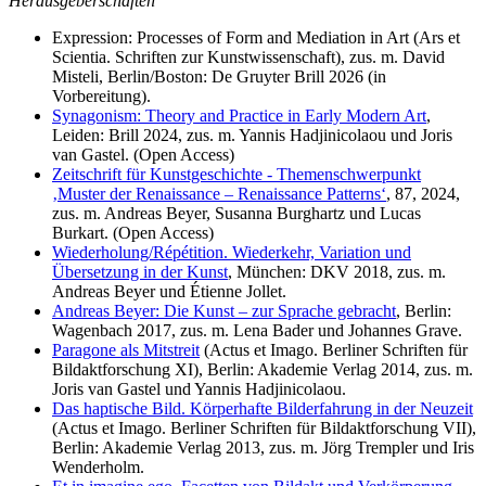
Herausgeberschaften
Expression: Processes of Form and Mediation in Art (Ars et
Scientia. Schriften zur Kunstwissenschaft), zus. m. David
Misteli, Berlin/Boston: De Gruyter Brill 2026 (in
Vorbereitung).
Synagonism: Theory and Practice in Early Modern Art
,
Leiden: Brill 2024, zus. m. Yannis Hadjinicolaou und Joris
van Gastel. (Open Access)
Zeitschrift für Kunstgeschichte - Themenschwerpunkt
‚Muster der Renaissance – Renaissance Patterns‘
, 87, 2024,
zus. m. Andreas Beyer, Susanna Burghartz und Lucas
Burkart. (Open Access)
Wiederholung/Répétition. Wiederkehr, Variation und
Übersetzung in der Kunst
, München: DKV 2018, zus. m.
Andreas Beyer und Étienne Jollet.
Andreas Beyer: Die Kunst – zur Sprache gebracht
, Berlin:
Wagenbach 2017, zus. m. Lena Bader und Johannes Grave.
Paragone als Mitstreit
(Actus et Imago. Berliner Schriften für
Bildaktforschung XI), Berlin: Akademie Verlag 2014, zus. m.
Joris van Gastel und Yannis Hadjinicolaou.
Das haptische Bild. Körperhafte Bilderfahrung in der Neuzeit
(Actus et Imago. Berliner Schriften für Bildaktforschung VII),
Berlin: Akademie Verlag 2013, zus. m. Jörg Trempler und Iris
Wenderholm.