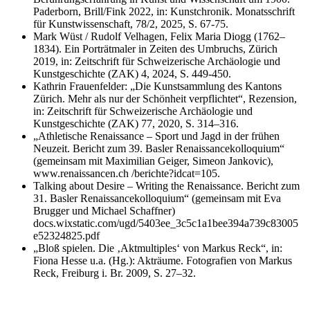
Paderborn, Brill/Fink 2022, in: Kunstchronik. Monatsschrift
für Kunstwissenschaft, 78/2, 2025, S. 67-75.
Mark Wüst / Rudolf Velhagen, Felix Maria Diogg (1762–
1834). Ein Porträtmaler in Zeiten des Umbruchs, Zürich
2019, in: Zeitschrift für Schweizerische Archäologie und
Kunstgeschichte (ZAK) 4, 2024, S. 449-450.
Kathrin Frauenfelder: „Die Kunstsammlung des Kantons
Zürich. Mehr als nur der Schönheit verpflichtet“, Rezension,
in: Zeitschrift für Schweizerische Archäologie und
Kunstgeschichte (ZAK) 77, 2020, S. 314–316.
„Athletische Renaissance – Sport und Jagd in der frühen
Neuzeit. Bericht zum 39. Basler Renaissancekolloquium“
(gemeinsam mit Maximilian Geiger, Simeon Jankovic),
www.renaissancen.ch /berichte?idcat=105.
Talking about Desire – Writing the Renaissance. Bericht zum
31. Basler Renaissancekolloquium“ (gemeinsam mit Eva
Brugger und Michael Schaffner)
docs.wixstatic.com/ugd/5403ee_3c5c1a1bee394a739c83005
e52324825.pdf
„Bloß spielen. Die ‚Aktmultiples‘ von Markus Reck“, in:
Fiona Hesse u.a. (Hg.): Akträume. Fotografien von Markus
Reck, Freiburg i. Br. 2009, S. 27–32.