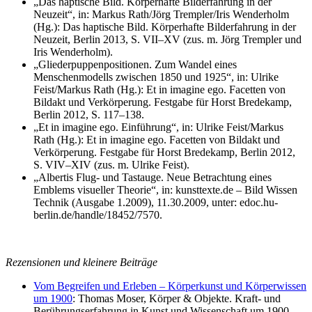
„Das haptische Bild. Körperhafte Bilderfahrung in der
Neuzeit“, in: Markus Rath/Jörg Trempler/Iris Wenderholm
(Hg.): Das haptische Bild. Körperhafte Bilderfahrung in der
Neuzeit, Berlin 2013, S. VII–XV (zus. m. Jörg Trempler und
Iris Wenderholm).
„Gliederpuppenpositionen. Zum Wandel eines
Menschenmodells zwischen 1850 und 1925“, in: Ulrike
Feist/Markus Rath (Hg.): Et in imagine ego. Facetten von
Bildakt und Verkörperung. Festgabe für Horst Bredekamp,
Berlin 2012, S. 117–138.
„Et in imagine ego. Einführung“, in: Ulrike Feist/Markus
Rath (Hg.): Et in imagine ego. Facetten von Bildakt und
Verkörperung. Festgabe für Horst Bredekamp, Berlin 2012,
S. VIV–XIV (zus. m. Ulrike Feist).
„Albertis Flug- und Tastauge. Neue Betrachtung eines
Emblems visueller Theorie“, in: kunsttexte.de – Bild Wissen
Technik (Ausgabe 1.2009), 11.30.2009, unter: edoc.hu-
berlin.de/handle/18452/7570.
Rezensionen und kleinere Beiträge
Vom Begreifen und Erleben – Körperkunst und Körperwissen
um 1900
: Thomas Moser, Körper & Objekte. Kraft- und
Berührungserfahrung in Kunst und Wissenschaft um 1900.