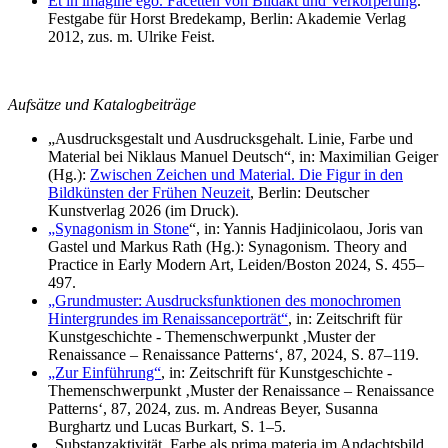
Et in imagine ego. Facetten von Bildakt und Verkörperung
.
Festgabe für Horst Bredekamp, Berlin: Akademie Verlag
2012, zus. m. Ulrike Feist.
Aufsätze und Katalogbeiträge
„Ausdrucksgestalt und Ausdrucksgehalt. Linie, Farbe und
Material bei Niklaus Manuel Deutsch“, in: Maximilian Geiger
(Hg.):
Zwischen Zeichen und Material. Die Figur in den
Bildkünsten der Frühen Neuzeit
, Berlin: Deutscher
Kunstverlag 2026 (im Druck).
„Synagonism in Stone
“, in: Yannis Hadjinicolaou, Joris van
Gastel und Markus Rath (Hg.): Synagonism. Theory and
Practice in Early Modern Art, Leiden/Boston 2024, S. 455–
497.
„Grundmuster: Ausdrucksfunktionen des monochromen
Hintergrundes im Renaissanceporträt“
, in: Zeitschrift für
Kunstgeschichte - Themenschwerpunkt ‚Muster der
Renaissance – Renaissance Patterns‘, 87, 2024, S. 87–119.
„Zur Einführung“
, in: Zeitschrift für Kunstgeschichte -
Themenschwerpunkt ‚Muster der Renaissance – Renaissance
Patterns‘, 87, 2024, zus. m. Andreas Beyer, Susanna
Burghartz und Lucas Burkart, S. 1–5.
„Substanzaktivität. Farbe als prima materia im Andachtsbild