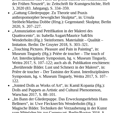
der Frühen Neuzeit“, in: Zeitschrift für Kunstgeschichte, Heft
3, 2020 (83. Jahrgang), S. 334–359.
„Gattung Gliederpuppe. Zu Theorie und Praxis
anthropomorpher beweglicher Skulptur“, in: Ursula
Ströbele/Martina Dobbe (Hrsg.): Gegenstand: Skulptur, Berlin
2020, S. 207–227.
„Annunziation und Petrifikation in der Malerei des
Quattrocento“, in: Isabella Augart/Maurice Saß/Iris
Wenderholm (Hg.): Steinformen. Materialität – Qualität –
Imitation. Berlin: De Gruyter 2018, S. 303–321.
„Touching Pictures. Pleasure and Pain in Painting“, in:
Museum Tinguely (Hg.): Prière de toucher – The touch of
Art. Interdisciplinary Symposium, hg. v. Museum Tinguely,
Weitra 2017, S. 107–122; auch als dt. Publikation erschienen:
„Berührende Bilder. Lust und Schmerz in der Malerei“, in:
Prière de toucher – Der Tastsinn der Kunst. Interdisziplinäres
Symposium, hg. v. Museum Tinguely, Weitra 2017, S. 107–
122.
„Jointed Dolls as Works of Art“, in: Kamil Kopania (Hg.):
Dolls and Puppets as Artistic and Cultural Phenomenon,
Warschau 2017, S. 88–101.
„Im Bann der Gliederpuppe. Das Erweckungserlebnis Hans
Bellmers“, in: Uwe Fleckner/Iris Wenderholm (Hg.):
Magische Bilder. Techniken der Verzauberung in der Kunst
vom Mittelalter bis zur Gegenwart, Berlin/Boston 2016, S.