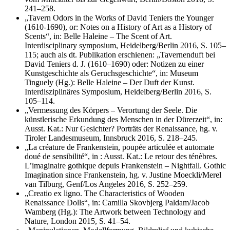
241–258.
„Tavern Odors in the Works of David Teniers the Younger
(1610-1690), or: Notes on a History of Art as a History of
Scents“, in: Belle Haleine – The Scent of Art.
Interdisciplinary symposium, Heidelberg/Berlin 2016, S. 105–
115; auch als dt. Publikation erschienen: „Tavernenduft bei
David Teniers d. J. (1610–1690) oder: Notizen zu einer
Kunstgeschichte als Geruchsgeschichte“, in: Museum
Tinguely (Hg.): Belle Haleine – Der Duft der Kunst.
Interdisziplinäres Symposium, Heidelberg/Berlin 2016, S.
105–114.
„Vermessung des Körpers – Verortung der Seele. Die
künstlerische Erkundung des Menschen in der Dürerzeit“, in:
Ausst. Kat.: Nur Gesichter? Porträts der Renaissance, hg. v.
Tiroler Landesmuseum, Innsbruck 2016, S. 218–245.
„La créature de Frankenstein, poupée articulée et automate
doué de sensibilité“, in : Ausst. Kat.: Le retour des ténèbres.
L’imaginaire gothique depuis Frankenstein – Nightfall. Gothic
Imagination since Frankenstein, hg. v. Justine Moeckli/Merel
van Tilburg, Genf/Los Angeles 2016, S. 252–259.
„Creatio ex ligno. The Characteristics of Wooden
Renaissance Dolls“, in: Camilla Skovbjerg Paldam/Jacob
Wamberg (Hg.): The Artwork between Technology and
Nature, London 2015, S. 41–54.