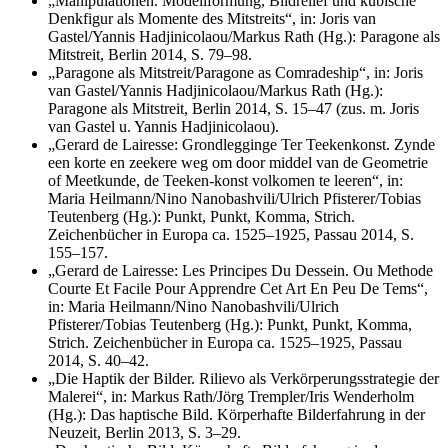
„Manipulationen. Modellformung, Bildrelief und kubische
Denkfigur als Momente des Mitstreits“, in: Joris van
Gastel/Yannis Hadjinicolaou/Markus Rath (Hg.): Paragone als
Mitstreit, Berlin 2014, S. 79–98.
„Paragone als Mitstreit/Paragone as Comradeship“, in: Joris
van Gastel/Yannis Hadjinicolaou/Markus Rath (Hg.):
Paragone als Mitstreit, Berlin 2014, S. 15–47 (zus. m. Joris
van Gastel u. Yannis Hadjinicolaou).
„Gerard de Lairesse: Grondlegginge Ter Teekenkonst. Zynde
een korte en zeekere weg om door middel van de Geometrie
of Meetkunde, de Teeken-konst volkomen te leeren“, in:
Maria Heilmann/Nino Nanobashvili/Ulrich Pfisterer/Tobias
Teutenberg (Hg.): Punkt, Punkt, Komma, Strich.
Zeichenbücher in Europa ca. 1525–1925, Passau 2014, S.
155–157.
„Gerard de Lairesse: Les Principes Du Dessein. Ou Methode
Courte Et Facile Pour Apprendre Cet Art En Peu De Tems“,
in: Maria Heilmann/Nino Nanobashvili/Ulrich
Pfisterer/Tobias Teutenberg (Hg.): Punkt, Punkt, Komma,
Strich. Zeichenbücher in Europa ca. 1525–1925, Passau
2014, S. 40–42.
„Die Haptik der Bilder. Rilievo als Verkörperungsstrategie der
Malerei“, in: Markus Rath/Jörg Trempler/Iris Wenderholm
(Hg.): Das haptische Bild. Körperhafte Bilderfahrung in der
Neuzeit, Berlin 2013, S. 3–29.