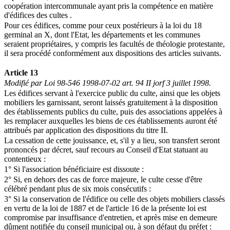
coopération intercommunale ayant pris la compétence en matière
d'édifices des cultes .
Pour ces édifices, comme pour ceux postérieurs à la loi du 18
germinal an X, dont l'Etat, les départements et les communes
seraient propriétaires, y compris les facultés de théologie protestante,
il sera procédé conformément aux dispositions des articles suivants.
Article 13
Modifié par Loi 98-546 1998-07-02 art. 94 II jorf 3 juillet 1998.
Les édifices servant à l'exercice public du culte, ainsi que les objets
mobiliers les garnissant, seront laissés gratuitement à la disposition
des établissements publics du culte, puis des associations appelées à
les remplacer auxquelles les biens de ces établissements auront été
attribués par application des dispositions du titre II.
La cessation de cette jouissance, et, s'il y a lieu, son transfert seront
prononcés par décret, sauf recours au Conseil d'Etat statuant au
contentieux :
1° Si l'association bénéficiaire est dissoute :
2° Si, en dehors des cas de force majeure, le culte cesse d'être
célébré pendant plus de six mois consécutifs :
3° Si la conservation de l'édifice ou celle des objets mobiliers classés
en vertu de la loi de 1887 et de l'article 16 de la présente loi est
compromise par insuffisance d'entretien, et après mise en demeure
dûment notifiée du conseil municipal ou, à son défaut du préfet :