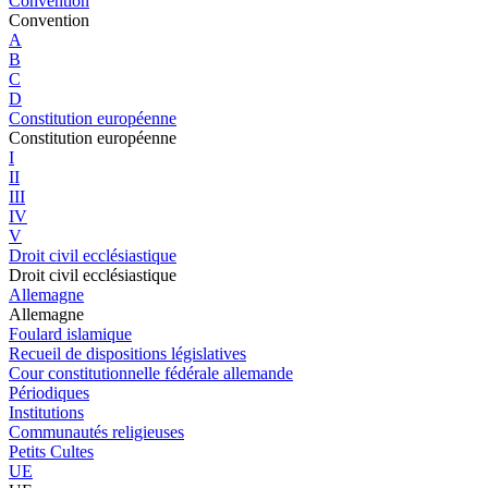
Convention
Convention
A
B
C
D
Constitution européenne
Constitution européenne
I
II
III
IV
V
Droit civil ecclésiastique
Droit civil ecclésiastique
Allemagne
Allemagne
Foulard islamique
Recueil de dispositions législatives
Cour constitutionnelle fédérale allemande
Périodiques
Institutions
Communautés religieuses
Petits Cultes
UE