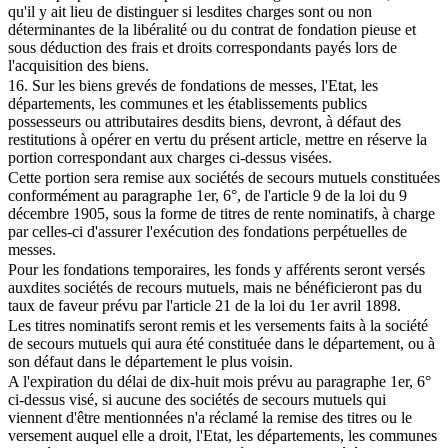
qu'il y ait lieu de distinguer si lesdites charges sont ou non
déterminantes de la libéralité ou du contrat de fondation pieuse et
sous déduction des frais et droits correspondants payés lors de
l'acquisition des biens.
16. Sur les biens grevés de fondations de messes, l'Etat, les
départements, les communes et les établissements publics
possesseurs ou attributaires desdits biens, devront, à défaut des
restitutions à opérer en vertu du présent article, mettre en réserve la
portion correspondant aux charges ci-dessus visées.
Cette portion sera remise aux sociétés de secours mutuels constituées
conformément au paragraphe 1er, 6°, de l'article 9 de la loi du 9
décembre 1905, sous la forme de titres de rente nominatifs, à charge
par celles-ci d'assurer l'exécution des fondations perpétuelles de
messes.
Pour les fondations temporaires, les fonds y afférents seront versés
auxdites sociétés de recours mutuels, mais ne bénéficieront pas du
taux de faveur prévu par l'article 21 de la loi du 1er avril 1898.
Les titres nominatifs seront remis et les versements faits à la société
de secours mutuels qui aura été constituée dans le département, ou à
son défaut dans le département le plus voisin.
A l'expiration du délai de dix-huit mois prévu au paragraphe 1er, 6°
ci-dessus visé, si aucune des sociétés de secours mutuels qui
viennent d'être mentionnées n'a réclamé la remise des titres ou le
versement auquel elle a droit, l'Etat, les départements, les communes