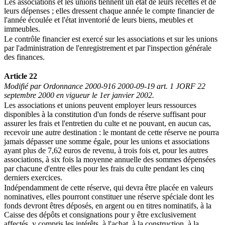
Les associations et les unions tiennent un état de leurs recettes et de
leurs dépenses ; elles dressent chaque année le compte financier de
l'année écoulée et l'état inventorié de leurs biens, meubles et
immeubles.
Le contrôle financier est exercé sur les associations et sur les unions
par l'administration de l'enregistrement et par l'inspection générale
des finances.
Article 22
Modifié par Ordonnance 2000-916 2000-09-19 art. 1 JORF 22
septembre 2000 en vigueur le 1er janvier 2002.
Les associations et unions peuvent employer leurs ressources
disponibles à la constitution d'un fonds de réserve suffisant pour
assurer les frais et l'entretien du culte et ne pouvant, en aucun cas,
recevoir une autre destination : le montant de cette réserve ne pourra
jamais dépasser une somme égale, pour les unions et associations
ayant plus de 7,62 euros de revenu, à trois fois et, pour les autres
associations, à six fois la moyenne annuelle des sommes dépensées
par chacune d'entre elles pour les frais du culte pendant les cinq
derniers exercices.
Indépendamment de cette réserve, qui devra être placée en valeurs
nominatives, elles pourront constituer une réserve spéciale dont les
fonds devront êtres déposés, en argent ou en titres nominatifs, à la
Caisse des dépôts et consignations pour y être exclusivement
affectés, y compris les intérêts, à l'achat, à la construction, à la