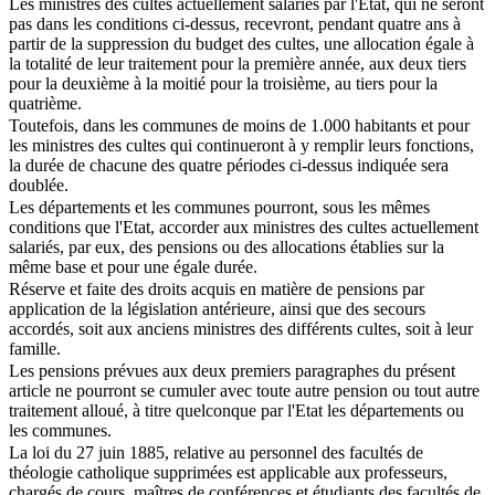
Les ministres des cultes actuellement salariés par l'Etat, qui ne seront
pas dans les conditions ci-dessus, recevront, pendant quatre ans à
partir de la suppression du budget des cultes, une allocation égale à
la totalité de leur traitement pour la première année, aux deux tiers
pour la deuxième à la moitié pour la troisième, au tiers pour la
quatrième.
Toutefois, dans les communes de moins de 1.000 habitants et pour
les ministres des cultes qui continueront à y remplir leurs fonctions,
la durée de chacune des quatre périodes ci-dessus indiquée sera
doublée.
Les départements et les communes pourront, sous les mêmes
conditions que l'Etat, accorder aux ministres des cultes actuellement
salariés, par eux, des pensions ou des allocations établies sur la
même base et pour une égale durée.
Réserve et faite des droits acquis en matière de pensions par
application de la législation antérieure, ainsi que des secours
accordés, soit aux anciens ministres des différents cultes, soit à leur
famille.
Les pensions prévues aux deux premiers paragraphes du présent
article ne pourront se cumuler avec toute autre pension ou tout autre
traitement alloué, à titre quelconque par l'Etat les départements ou
les communes.
La loi du 27 juin 1885, relative au personnel des facultés de
théologie catholique supprimées est applicable aux professeurs,
chargés de cours, maîtres de conférences et étudiants des facultés de