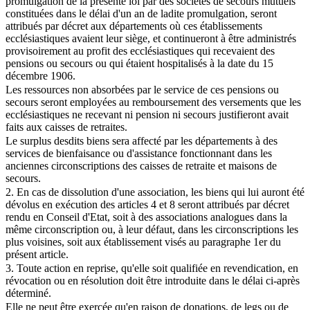
promulgation de la présente loi par des sociétés de secours mutuels
constituées dans le délai d'un an de ladite promulgation, seront
attribués par décret aux départements où ces établissements
ecclésiastiques avaient leur siège, et continueront à être administrés
provisoirement au profit des ecclésiastiques qui recevaient des
pensions ou secours ou qui étaient hospitalisés à la date du 15
décembre 1906.
Les ressources non absorbées par le service de ces pensions ou
secours seront employées au remboursement des versements que les
ecclésiastiques ne recevant ni pension ni secours justifieront avait
faits aux caisses de retraites.
Le surplus desdits biens sera affecté par les départements à des
services de bienfaisance ou d'assistance fonctionnant dans les
anciennes circonscriptions des caisses de retraite et maisons de
secours.
2. En cas de dissolution d'une association, les biens qui lui auront été
dévolus en exécution des articles 4 et 8 seront attribués par décret
rendu en Conseil d'Etat, soit à des associations analogues dans la
même circonscription ou, à leur défaut, dans les circonscriptions les
plus voisines, soit aux établissement visés au paragraphe 1er du
présent article.
3. Toute action en reprise, qu'elle soit qualifiée en revendication, en
révocation ou en résolution doit être introduite dans le délai ci-après
déterminé.
Elle ne peut être exercée qu'en raison de donations, de legs ou de