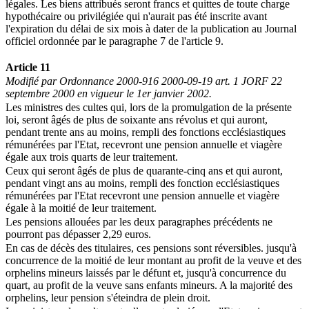
légales. Les biens attribués seront francs et quittes de toute charge
hypothécaire ou privilégiée qui n'aurait pas été inscrite avant
l'expiration du délai de six mois à dater de la publication au Journal
officiel ordonnée par le paragraphe 7 de l'article 9.
Article 11
Modifié par Ordonnance 2000-916 2000-09-19 art. 1 JORF 22
septembre 2000 en vigueur le 1er janvier 2002.
Les ministres des cultes qui, lors de la promulgation de la présente
loi, seront âgés de plus de soixante ans révolus et qui auront,
pendant trente ans au moins, rempli des fonctions ecclésiastiques
rémunérées par l'Etat, recevront une pension annuelle et viagère
égale aux trois quarts de leur traitement.
Ceux qui seront âgés de plus de quarante-cinq ans et qui auront,
pendant vingt ans au moins, rempli des fonction ecclésiastiques
rémunérées par l'Etat recevront une pension annuelle et viagère
égale à la moitié de leur traitement.
Les pensions allouées par les deux paragraphes précédents ne
pourront pas dépasser 2,29 euros.
En cas de décès des titulaires, ces pensions sont réversibles. jusqu'à
concurrence de la moitié de leur montant au profit de la veuve et des
orphelins mineurs laissés par le défunt et, jusqu'à concurrence du
quart, au profit de la veuve sans enfants mineurs. A la majorité des
orphelins, leur pension s'éteindra de plein droit.