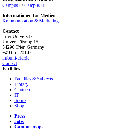
Campus I
/
Campus II
Informationen für Medien
Kommunikation & Marketing
Contact
Trier University
Universitätsring 15
54296 Trier, Germany
+49 651 201-0
info
uni-trier
de
Contact
Facilities
Faculties & Subjects
Library
Canteen
IT
Sports
Shop
Press
Jobs
Campus maps