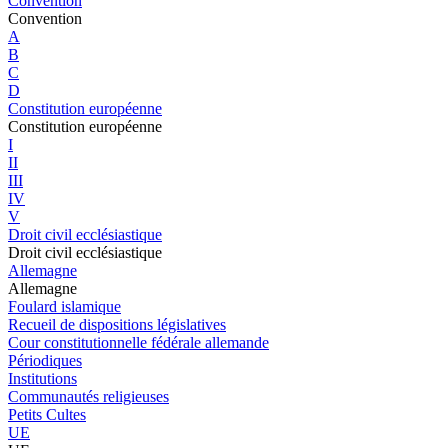
Convention
Convention
A
B
C
D
Constitution européenne
Constitution européenne
I
II
III
IV
V
Droit civil ecclésiastique
Droit civil ecclésiastique
Allemagne
Allemagne
Foulard islamique
Recueil de dispositions législatives
Cour constitutionnelle fédérale allemande
Périodiques
Institutions
Communautés religieuses
Petits Cultes
UE