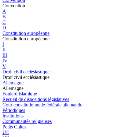
Convention
Convention
A
B
C
D
Constitution européenne
Constitution européenne
I
II
III
IV
V
Droit civil ecclésiastique
Droit civil ecclésiastique
Allemagne
Allemagne
Foulard islamique
Recueil de dispositions législatives
Cour constitutionnelle fédérale allemande
Périodiques
Institutions
Communautés religieuses
Petits Cultes
UE