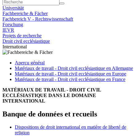
Universität
Fachbereiche & Fächer
Fachbereich V - Rechtswissenschaft
Forschung
IEVR
Projets de recherche
Droit civil ecclésiastique
International
Aperçu général
Matériaux de travail - Droit civil ecclésiastique en Allemagne
Matériaux de travail - Droit civil ecclésiastique en Europe
Matériaux de travail - Droit civil ecclésiastique en France
MATÉRIAUX DE TRAVAIL - DROIT CIVIL
ECCLÉSIASTIQUE DANS LE DOMAINE
INTERNATIONAL
Banque de données et recueils
Dispositions de droit international en matière de liberté de
religion