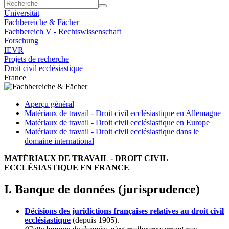
Universität
Fachbereiche & Fächer
Fachbereich V - Rechtswissenschaft
Forschung
IEVR
Projets de recherche
Droit civil ecclésiastique
France
Aperçu général
Matériaux de travail - Droit civil ecclésiastique en Allemagne
Matériaux de travail - Droit civil ecclésiastique en Europe
Matériaux de travail - Droit civil ecclésiastique dans le
domaine international
MATÉRIAUX DE TRAVAIL - DROIT CIVIL
ECCLÉSIASTIQUE EN FRANCE
I. Banque de données (jurisprudence)
Décisions des juridictions françaises relatives au droit civil
ecclésiastique
(depuis 1905).