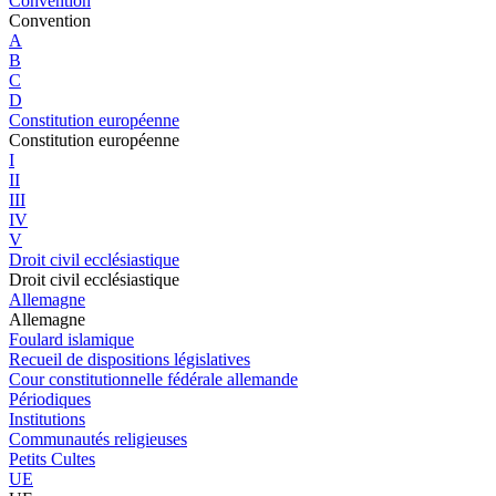
Convention
Convention
A
B
C
D
Constitution européenne
Constitution européenne
I
II
III
IV
V
Droit civil ecclésiastique
Droit civil ecclésiastique
Allemagne
Allemagne
Foulard islamique
Recueil de dispositions législatives
Cour constitutionnelle fédérale allemande
Périodiques
Institutions
Communautés religieuses
Petits Cultes
UE