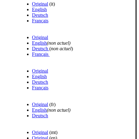
Original
(it)
English
Deutsch
Français
Original
English
(non actuel)
Deutsch
(
non actuel
)
Français
Original
English
Deutsch
Français
Original
(fr)
English
(non actuel)
Deutsch
Original
(mt)
Original
(en)