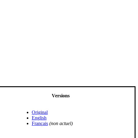
Versions
Original
English
Français
(non actuel)