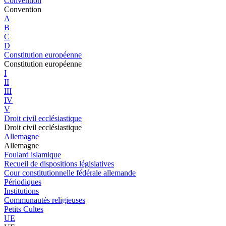
Convention
Convention
A
B
C
D
Constitution européenne
Constitution européenne
I
II
III
IV
V
Droit civil ecclésiastique
Droit civil ecclésiastique
Allemagne
Allemagne
Foulard islamique
Recueil de dispositions législatives
Cour constitutionnelle fédérale allemande
Périodiques
Institutions
Communautés religieuses
Petits Cultes
UE