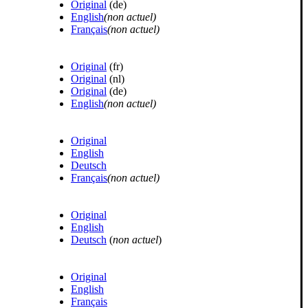
Original
(de)
English
(
non actuel
)
Français
(non actuel)
Original
(fr)
Original
(nl)
Original
(de)
English
(non actuel)
Original
English
Deutsch
Français
(
non actuel
)
Original
English
Deutsch
(
non actuel
)
Original
English
Français