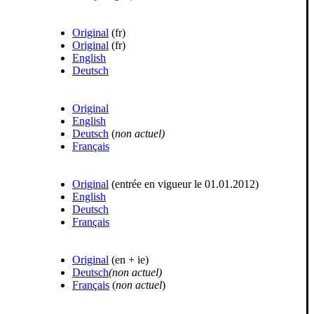
Original
(fr)
Original
(fr)
English
Deutsch
Original
English
Deutsch
(
n
on actuel)
Français
Original
(entrée en vigueur le 01.01.2012)
English
Deutsch
Français
Original
(en + ie)
Deutsch
(non actuel)
Français
(
non actuel
)