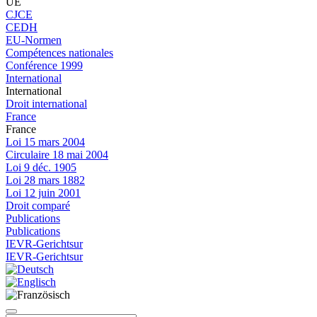
UE
CJCE
CEDH
EU-Normen
Compétences nationales
Conférence 1999
International
International
Droit international
France
France
Loi 15 mars 2004
Circulaire 18 mai 2004
Loi 9 déc. 1905
Loi 28 mars 1882
Loi 12 juin 2001
Droit comparé
Publications
Publications
IEVR-Gerichtsur
IEVR-Gerichtsur