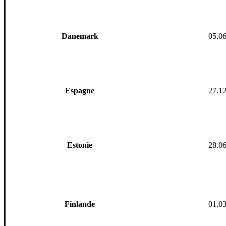
Danemark
05.0
Espagne
27.1
Est
onie
28.0
Finlande
01.0