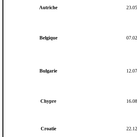
Autriche
23.0
Belgi
que
07.0
Bulgarie
12.0
Chypre
16.0
Croatie
22.1