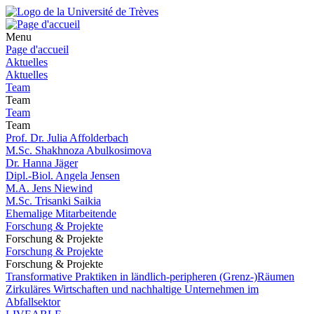
Menu
Page d'accueil
Aktuelles
Aktuelles
Team
Team
Team
Team
Prof. Dr. Julia Affolderbach
M.Sc. Shakhnoza Abulkosimova
Dr. Hanna Jäger
Dipl.-Biol. Angela Jensen
M.A. Jens Niewind
M.Sc. Trisanki Saikia
Ehemalige Mitarbeitende
Forschung & Projekte
Forschung & Projekte
Forschung & Projekte
Forschung & Projekte
Transformative Praktiken in ländlich-peripheren (Grenz-)Räumen
Zirkuläres Wirtschaften und nachhaltige Unternehmen im
Abfallsektor