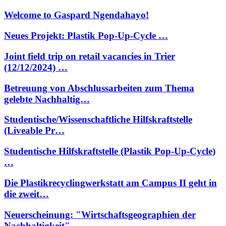
Welcome to Gaspard Ngendahayo!
Neues Projekt: Plastik Pop-Up-Cycle …
Joint field trip on retail vacancies in Trier
(12/12/2024) …
Betreuung von Abschlussarbeiten zum Thema
gelebte Nachhaltig…
Studentische/Wissenschaftliche Hilfskraftstelle
(Liveable Pr…
Studentische Hilfskraftstelle (Plastik Pop-Up-Cycle)
…
Die Plastikrecyclingwerkstatt am Campus II geht in
die zweit…
Neuerscheinung: "Wirtschaftsgeographien der
Nachhaltigkeit" …