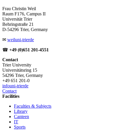
Frau Christin Weil
Raum F176, Campus II
Universität Trier
Behringstraße 21
D-54296 Trier, Germany
✉
weil
uni-trier
de
☎
+49 (0)651 201-4551
Contact
Trier University
Universitätsring 15
54296 Trier, Germany
+49 651 201-0
info
uni-trier
de
Contact
Facilities
Faculties & Subjects
Library
Canteen
IT
Sports