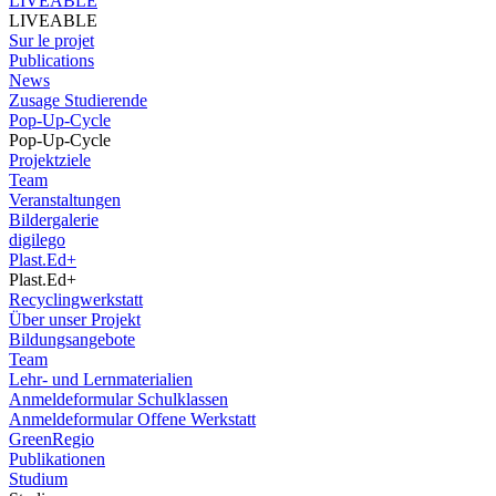
LIVEABLE
LIVEABLE
Sur le projet
Publications
News
Zusage Studierende
Pop-Up-Cycle
Pop-Up-Cycle
Projektziele
Team
Veranstaltungen
Bildergalerie
digilego
Plast.Ed+
Plast.Ed+
Recyclingwerkstatt
Über unser Projekt
Bildungsangebote
Team
Lehr- und Lernmaterialien
Anmeldeformular Schulklassen
Anmeldeformular Offene Werkstatt
GreenRegio
Publikationen
Studium