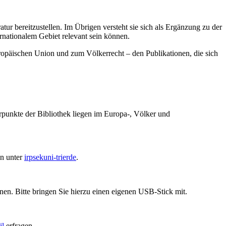
ratur bereitzustellen. Im Übrigen versteht sie sich als Ergänzung zu der
ernationalem Gebiet relevant sein können.
opäischen Union und zum Völkerrecht – den Publikationen, die sich
unkte der Bibliothek liegen im Europa-, Völker und
en unter
irpsek
uni-trier
de
.
nen. Bitte bringen Sie hierzu einen eigenen USB-Stick mit.
il
erfragen.