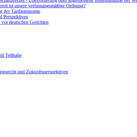
irtschaftsrechts - Überforderung oder angemessene Indienstnahme der Wi
ereit ist unsere verfassungsmäßige Ordnung?
g der Tarifautonomie
d Perspektiven
n vor deutschen Gerichten
nd Teilhabe
ungsrecht und Zukunftsperspektiven