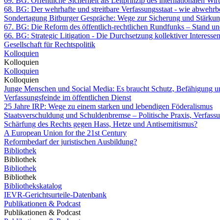
69. BG: Öffentliche Sicherheit als Leitprinzip des internationalen W
68. BG: Der wehrhafte und streitbare Verfassungsstaat - wie abwehrb
Sondertagung Bitburger Gespräche: Wege zur Sicherung und Stärkun
67. BG: Die Reform des öffentlich-rechtlichen Rundfunks – Stand un
66. BG: Strategic Litigation - Die Durchsetzung kollektiver Interesse
Gesellschaft für Rechtspolitik
Kolloquien
Kolloquien
Kolloquien
Kolloquien
Junge Menschen und Social Media: Es braucht Schutz, Befähigung u
Verfassungsfeinde im öffentlichen Dienst
25 Jahre IRP: Wege zu einem starken und lebendigen Föderalismus
Staatsverschuldung und Schuldenbremse – Politische Praxis, Verfass
Schärfung des Rechts gegen Hass, Hetze und Antisemitismus?
A European Union for the 21st Century
Reformbedarf der juristischen Ausbildung?
Bibliothek
Bibliothek
Bibliothek
Bibliothek
Bibliothekskatalog
IEVR-Gerichtsurteile-Datenbank
Publikationen & Podcast
Publikationen & Podcast