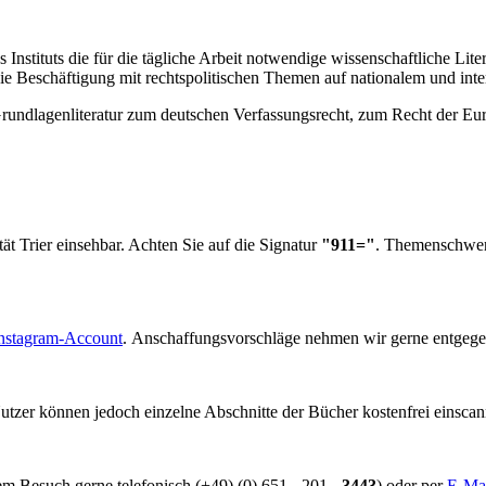
 Instituts die für die tägliche Arbeit notwendige wissenschaftliche Lite
r die Beschäftigung mit rechtspolitischen Themen auf nationalem und int
undlagenliteratur zum deutschen Verfassungsrecht, zum Recht der Eur
tät Trier einsehbar. Achten Sie auf die Signatur
"911="
. Themenschwerp
nstagram-Account
. Anschaffungsvorschläge nehmen wir gerne entgeg
utzer können jedoch einzelne Abschnitte der Bücher kostenfrei einscan
em Besuch gerne telefonisch (+49) (0) 651 - 201 -
3443
) oder per
E-Ma