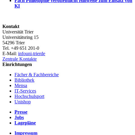
Fach Philosophie veröffentlicht Hinweise zum Einsatz von
KI
Kontakt
Universität Trier
Universitätsring 15
54296 Trier
Tel. +49 651 201-0
E-Mail:
info
uni-trier
de
Zentrale Kontakte
Einrichtungen
Fächer & Fachbereiche
Bibliothek
Mensa
IT-Services
Hochschulsport
Unishop
Presse
Jobs
Lagepläne
Impressum