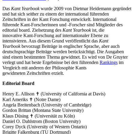
Das
Kant Yearbook
wurde 2009 von Dietmar Heidemann gegründet
und hat sich seither zu einem der international führenden
Zeitschriften in der Kant Forschung entwickelt. International
führende Kant-Forscherinnen und -Forscher sind Mitglieder des
editorial board. Zielsetzung des
Kant Yearbook
ist, die
innovative Kant-Forschung auf internationaler Ebene zu
intensivieren. Aus diesem Grund veröffentlicht das
Kant
Yearbook
bevorzugt Beiträge in englischer Sprache, aber auch
deutschsprachige Beiträge werden berücksichtigt. Die Ausgaben
sind einem bestimmten Thema gewidmet. Es wird von De Gruyter
verlegt und hat beste Ergebnisse bei den führenden
Rankings
im
Vergleich mit anderen der Philosophie Kants
gewidmeten Zeitschriften erzielt.
Editorial Board
Henry E. Allison ✝ (University of California at Davis)
Karl Ameriks ✝ (Notre Dame)
Angela Breitenbach (University of Cambridge)
Gordon Brittan (Montana State University)
Klaus Düsing ✝ (Universität zu Köln)
Daniel O. Dahlstrom (Boston University)
Corey Dyck (University of Western Ontario)
Brigitte Falkenburg (TU Dortmund)