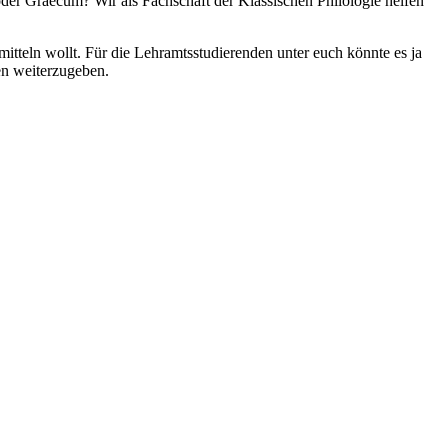
der Graecum? Wir als Fachschaft der Klassischen Philologie helfen
mitteln wollt. Für die Lehramtsstudierenden unter euch könnte es ja
en weiterzugeben.