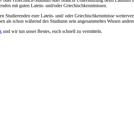
in- oder Griechisch-Studium oder braucht Unterstützung beim Latinum o
erenden mit guten Latein- und/oder Griechischkenntnissen.
eren Studierenden eure Latein- und/ oder Griechischkenntnisse weiterver
geben als schon während des Studiums sein angesammeltes Wissen ander
k
und wir tun unser Bestes, euch schnell zu vermitteln.