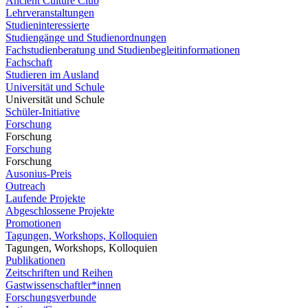
Ancient Culture Club
Lehrveranstaltungen
Studieninteressierte
Studiengänge und Studienordnungen
Fachstudienberatung und Studienbegleitinformationen
Fachschaft
Studieren im Ausland
Universität und Schule
Universität und Schule
Schüler-Initiative
Forschung
Forschung
Forschung
Forschung
Ausonius-Preis
Outreach
Laufende Projekte
Abgeschlossene Projekte
Promotionen
Tagungen, Workshops, Kolloquien
Tagungen, Workshops, Kolloquien
Publikationen
Zeitschriften und Reihen
Gastwissenschaftler*innen
Forschungsverbunde