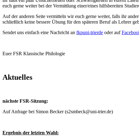
ihr habt ein paar Unsicherheiten oder Schwierigkeiten in eurem Late
euch gerne weiter bei der Vermittlung einer/eines hilfsbereiten Studi
Auf der anderen Seite vermitteln wir euch gerne weiter, falls ihr and
schließlich keine bessere Übung für den späteren Beruf als Lehrer 
Sendet uns einfach eine Nachricht an
fkp
uni-trier
de
oder auf
Faceboo
Euer FSR Klassische Philologie
Aktuelles
nächste FSR-Sitzung:
Auf Anfrage bei Simon Becker (s2smbeck@uni-trier.de)
Ergebnis der letzten Wahl: