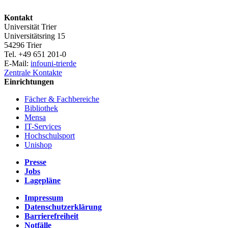
Kontakt
Universität Trier
Universitätsring 15
54296 Trier
Tel. +49 651 201-0
E-Mail:
info
uni-trier
de
Zentrale Kontakte
Einrichtungen
Fächer & Fachbereiche
Bibliothek
Mensa
IT-Services
Hochschulsport
Unishop
Presse
Jobs
Lagepläne
Impressum
Datenschutzerklärung
Barrierefreiheit
Notfälle