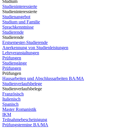
Studium
Studieninteressierte
Studieninteressierte
Studienangebot
Studium und Familie
Sprachkenntnisse
Studierende
Studierende
Erstsemester-Studierende
Anerkennung von Studienleistungen
Lehrveranstaltungen
Prüfungen
Studiengänge
Prüfungen
Prüfungen
Hausarbeiten und Abschlussarbeiten BA/MA
Studienverlaufsbelege
Studienverlaufsbelege
Französisch
Italienisch
Spanisch
Master Romanistik
IKM
Teilnahmebescheinigung
Prüfungstermine BA/MA