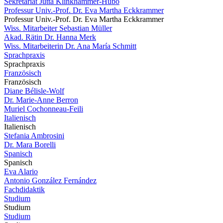
Sekretariat Jutta Klinkhammer-Hubo
Professur Univ.-Prof. Dr. Eva Martha Eckkrammer
Professur Univ.-Prof. Dr. Eva Martha Eckkrammer
Wiss. Mitarbeiter Sebastian Müller
Akad. Rätin Dr. Hanna Merk
Wiss. Mitarbeiterin Dr. Ana María Schmitt
Sprachpraxis
Sprachpraxis
Französisch
Französisch
Diane Bélisle-Wolf
Dr. Marie-Anne Berron
Muriel Cochonneau-Feili
Italienisch
Italienisch
Stefania Ambrosini
Dr. Mara Borelli
Spanisch
Spanisch
Eva Alario
Antonio González Fernández
Fachdidaktik
Studium
Studium
Studium