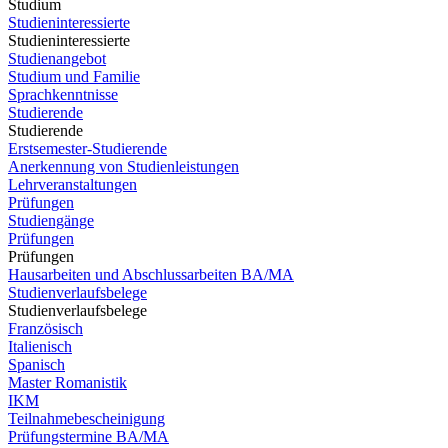
Studium
Studieninteressierte
Studieninteressierte
Studienangebot
Studium und Familie
Sprachkenntnisse
Studierende
Studierende
Erstsemester-Studierende
Anerkennung von Studienleistungen
Lehrveranstaltungen
Prüfungen
Studiengänge
Prüfungen
Prüfungen
Hausarbeiten und Abschlussarbeiten BA/MA
Studienverlaufsbelege
Studienverlaufsbelege
Französisch
Italienisch
Spanisch
Master Romanistik
IKM
Teilnahmebescheinigung
Prüfungstermine BA/MA