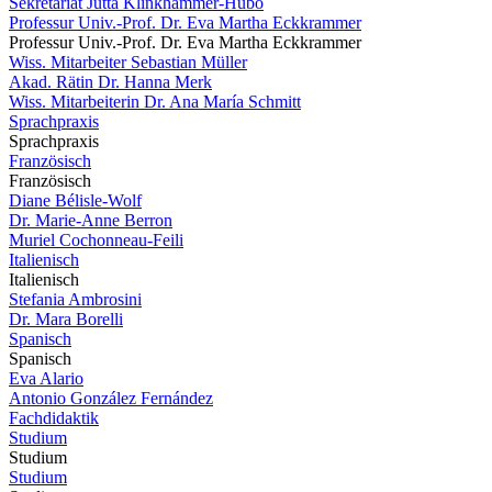
Sekretariat Jutta Klinkhammer-Hubo
Professur Univ.-Prof. Dr. Eva Martha Eckkrammer
Professur Univ.-Prof. Dr. Eva Martha Eckkrammer
Wiss. Mitarbeiter Sebastian Müller
Akad. Rätin Dr. Hanna Merk
Wiss. Mitarbeiterin Dr. Ana María Schmitt
Sprachpraxis
Sprachpraxis
Französisch
Französisch
Diane Bélisle-Wolf
Dr. Marie-Anne Berron
Muriel Cochonneau-Feili
Italienisch
Italienisch
Stefania Ambrosini
Dr. Mara Borelli
Spanisch
Spanisch
Eva Alario
Antonio González Fernández
Fachdidaktik
Studium
Studium
Studium