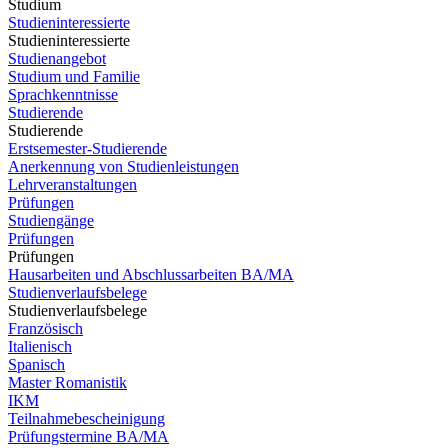
Studium
Studieninteressierte
Studieninteressierte
Studienangebot
Studium und Familie
Sprachkenntnisse
Studierende
Studierende
Erstsemester-Studierende
Anerkennung von Studienleistungen
Lehrveranstaltungen
Prüfungen
Studiengänge
Prüfungen
Prüfungen
Hausarbeiten und Abschlussarbeiten BA/MA
Studienverlaufsbelege
Studienverlaufsbelege
Französisch
Italienisch
Spanisch
Master Romanistik
IKM
Teilnahmebescheinigung
Prüfungstermine BA/MA