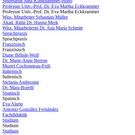
Sekretariat Jutta Klinkhammer-Hubo
Professur Univ.-Prof. Dr. Eva Martha Eckkrammer
Professur Univ.-Prof. Dr. Eva Martha Eckkrammer
Wiss. Mitarbeiter Sebastian Müller
Akad. Rätin Dr. Hanna Merk
Wiss. Mitarbeiterin Dr. Ana María Schmitt
Sprachpraxis
Sprachpraxis
Französisch
Französisch
Diane Bélisle-Wolf
Dr. Marie-Anne Berron
Muriel Cochonneau-Feili
Italienisch
Italienisch
Stefania Ambrosini
Dr. Mara Borelli
Spanisch
Spanisch
Eva Alario
Antonio González Fernández
Fachdidaktik
Studium
Studium
Studium