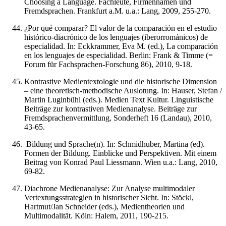
Choosing a Language. Fachleute, Firmennamen und
Fremdsprachen. Frankfurt a.M. u.a.: Lang, 2009, 255-270.
¿Por qué comparar? El valor de la comparación en el estudio
histórico-diacrónico de los lenguajes (iberorrománicos) de
especialidad. In: Eckkrammer, Eva M. (ed.), La comparación
en los lenguajes de especialidad. Berlin: Frank & Timme (=
Forum für Fachsprachen-Forschung 86), 2010, 9-18.
Kontrastive Medientextologie und die historische Dimension
– eine theoretisch-methodische Auslotung. In: Hauser, Stefan /
Martin Luginbühl (eds.). Medien Text Kultur. Linguistische
Beiträge zur kontrastiven Medienanalyse. Beiträge zur
Fremdsprachenvermittlung, Sonderheft 16 (Landau), 2010,
43-65.
Bildung und Sprache(n). In: Schmidhuber, Martina (ed).
Formen der Bildung. Einblicke und Perspektiven. Mit einem
Beitrag von Konrad Paul Liessmann. Wien u.a.: Lang, 2010,
69-82.
Diachrone Medienanalyse: Zur Analyse multimodaler
Vertextungsstrategien in historischer Sicht. In: Stöckl,
Hartmut/Jan Schneider (eds.), Medientheorien und
Multimodalität. Köln: Halem, 2011, 190-215.