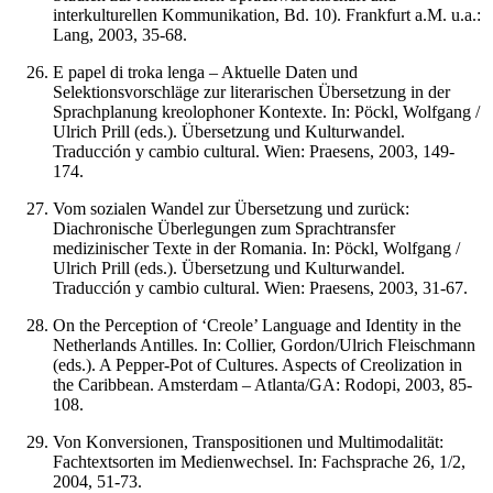
interkulturellen Kommunikation, Bd. 10). Frankfurt a.M. u.a.:
Lang, 2003, 35-68.
E papel di troka lenga – Aktuelle Daten und
Selektionsvorschläge zur literarischen Übersetzung in der
Sprachplanung kreolophoner Kontexte. In: Pöckl, Wolfgang /
Ulrich Prill (eds.). Übersetzung und Kulturwandel.
Traducción y cambio cultural. Wien: Praesens, 2003, 149-
174.
Vom sozialen Wandel zur Übersetzung und zurück:
Diachronische Überlegungen zum Sprachtransfer
medizinischer Texte in der Romania. In: Pöckl, Wolfgang /
Ulrich Prill (eds.). Übersetzung und Kulturwandel.
Traducción y cambio cultural. Wien: Praesens, 2003, 31-67.
On the Perception of ‘Creole’ Language and Identity in the
Netherlands Antilles. In: Collier, Gordon/Ulrich Fleischmann
(eds.). A Pepper-Pot of Cultures. Aspects of Creolization in
the Caribbean. Amsterdam – Atlanta/GA: Rodopi, 2003, 85-
108.
Von Konversionen, Transpositionen und Multimodalität:
Fachtextsorten im Medienwechsel. In: Fachsprache 26, 1/2,
2004, 51-73.