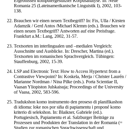
Ergebnissen komputergestützter Korpusanalyse. In: Neue
Romania 25 (Lateinamerikanische Linguistik I), 2002, 103-
138.
Brauchen wir einen neuen Textbegriff? In: Fix, Ulla / Kirsten
Adamzik / Gerd Antos /Michael Klemm (eds.). Brauchen wir
einen neuen Textbegriff? Antworten auf eine Preisfrage.
Frankfurt a.M.: Lang, 2002, 31-57.
Textsorten im interlingualen und –medialen Vergleich:
Ausschnitte und Ausblicke. In: Drescher, Martina (ed.).
Textsorten im romanischen Sprachvergleich. Tübingen:
Stauffenburg, 2002, 15-39.
LSP and Electronic Text: How to Access Hypertext from a
Contrastive Viewpoint? In: Koskela, Merja / Christer Laurén /
Marianne Nordman / Nina Pilke (eds.). Porta Scientiae II,
Vaasan Yliopiston Julskaisuja; Proceedings of the University
of Vaasa, 2002, 583-596.
Tradukshon komo instrumento den proseso di planifikashon
di idioma: loke nos por siña di papiamentu i proponé komo
kriterio di selekshon. In: Blaikner, Gabriele (ed.).
Portugiesisch, Papiamentu et al. Salzburger Beiträge zu
Prozessen und Produkten der Translation in der Romania (=
Studien zur romanischen Sprachwissenschaft und