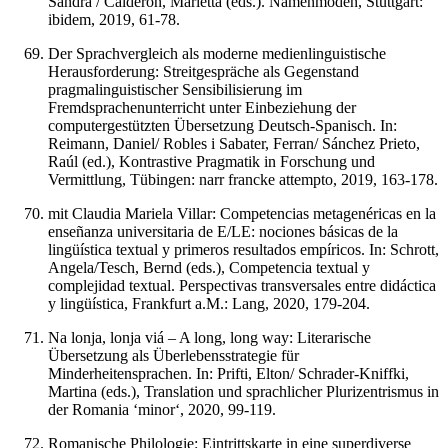
Sandra / Calderón, Marietta (eds.). Namenmoden, Stuttgart:
ibidem, 2019, 61-78.
Der Sprachvergleich als moderne medienlinguistische
Herausforderung: Streitgespräche als Gegenstand
pragmalinguistischer Sensibilisierung im
Fremdsprachenunterricht unter Einbeziehung der
computergestützten Übersetzung Deutsch-Spanisch. In:
Reimann, Daniel/ Robles i Sabater, Ferran/ Sánchez Prieto,
Raúl (ed.), Kontrastive Pragmatik in Forschung und
Vermittlung, Tübingen: narr francke attempto, 2019, 163-178.
mit Claudia Mariela Villar: Competencias metagenéricas en la
enseñanza universitaria de E/LE: nociones básicas de la
lingüística textual y primeros resultados empíricos. In: Schrott,
Angela/Tesch, Bernd (eds.), Competencia textual y
complejidad textual. Perspectivas transversales entre didáctica
y lingüística, Frankfurt a.M.: Lang, 2020, 179-204.
Na lonja, lonja viá – A long, long way: Literarische
Übersetzung als Überlebensstrategie für
Minderheitensprachen. In: Prifti, Elton/ Schrader-Kniffki,
Martina (eds.), Translation und sprachlicher Plurizentrismus in
der Romania ‘minor‘, 2020, 99-119.
Romanische Philologie: Eintrittskarte in eine superdiverse