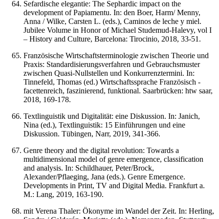
Sefardische elegantie: The Sephardic impact on the
development of Papiamentu. In: den Boer, Harm/ Menny,
Anna / Wilke, Carsten L. (eds.), Caminos de leche y miel.
Jubilee Volume in Honor of Michael Studemud-Halevy, vol I
– History and Culture, Barcelona: Tirocinio, 2018, 33-51.
Französische Wirtschaftsterminologie zwischen Theorie und
Praxis: Standardisierungsverfahren und Gebrauchsmuster
zwischen Quasi-Nullstellen und Konkurrenztermini. In:
Tinnefeld, Thomas (ed.) Wirtschaftssprache Französisch -
facettenreich, faszinierend, funktional. Saarbrücken: htw saar,
2018, 169-178.
Textlinguistik und Digitalität: eine Diskussion. In: Janich,
Nina (ed.), Textlinguistik: 15 Einführungen und eine
Diskussion. Tübingen, Narr, 2019, 341-366.
Genre theory and the digital revolution: Towards a
multidimensional model of genre emergence, classification
and analysis. In: Schildhauer, Peter/Brock,
Alexander/Pflaeging, Jana (eds.). Genre Emergence.
Developments in Print, TV and Digital Media. Frankfurt a.
M.: Lang, 2019, 163-190.
mit Verena Thaler: Ökonyme im Wandel der Zeit. In: Herling,