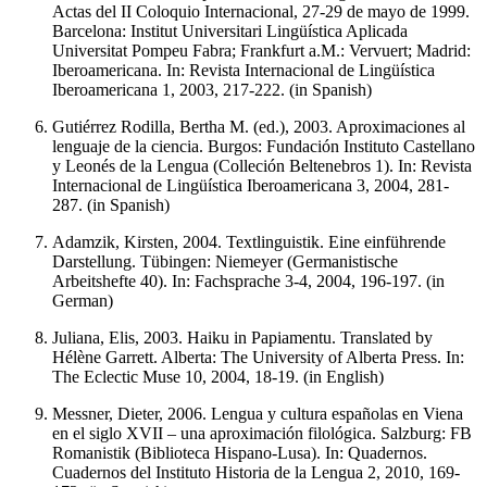
Actas del II Coloquio Internacional, 27-29 de mayo de 1999.
Barcelona: Institut Universitari Lingüística Aplicada
Universitat Pompeu Fabra; Frankfurt a.M.: Vervuert; Madrid:
Iberoamericana. In: Revista Internacional de Lingüística
Iberoamericana 1, 2003, 217-222. (in Spanish)
Gutiérrez Rodilla, Bertha M. (ed.), 2003. Aproximaciones al
lenguaje de la ciencia. Burgos: Fundación Instituto Castellano
y Leonés de la Lengua (Colleción Beltenebros 1). In: Revista
Internacional de Lingüística Iberoamericana 3, 2004, 281-
287. (in Spanish)
Adamzik, Kirsten, 2004. Textlinguistik. Eine einführende
Darstellung. Tübingen: Niemeyer (Germanistische
Arbeitshefte 40). In: Fachsprache 3-4, 2004, 196-197. (in
German)
Juliana, Elis, 2003. Haiku in Papiamentu. Translated by
Hélène Garrett. Alberta: The University of Alberta Press. In:
The Eclectic Muse 10, 2004, 18-19. (in English)
Messner, Dieter, 2006. Lengua y cultura españolas en Viena
en el siglo XVII – una aproximación filológica. Salzburg: FB
Romanistik (Biblioteca Hispano-Lusa). In: Quadernos.
Cuadernos del Instituto Historia de la Lengua 2, 2010, 169-