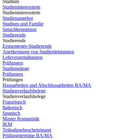
Studium
Studieninteressierte
Studieninteressierte
Studienangebot
Studium und Familie
Sprachkenntnisse
Studierende
Studierende
Erstsemester-Studierende
Anerkennung von Studienleistungen
Lehrveranstaltungen
Prüfungen
Studiengänge
Prüfungen
Prüfungen
Hausarbeiten und Abschlussarbeiten BA/MA
Studienverlaufsbelege
Studienverlaufsbelege
Französisch
Italienisch
Spanisch
Master Romanistik
IKM
Teilnahmebescheinigung
Prüfungstermine BA/MA