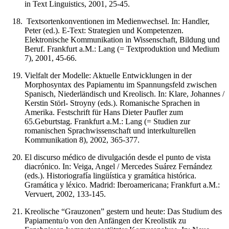
in Text Linguistics, 2001, 25-45.
Textsortenkonventionen im Medienwechsel. In: Handler,
Peter (ed.). E-Text: Strategien und Kompetenzen.
Elektronische Kommunikation in Wissenschaft, Bildung und
Beruf. Frankfurt a.M.: Lang (= Textproduktion und Medium
7), 2001, 45-66.
Vielfalt der Modelle: Aktuelle Entwicklungen in der
Morphosyntax des Papiamentu im Spannungsfeld zwischen
Spanisch, Niederländisch und Kreolisch. In: Klare, Johannes /
Kerstin Störl- Stroyny (eds.). Romanische Sprachen in
Amerika. Festschrift für Hans Dieter Paufler zum
65.Geburtstag. Frankfurt a.M.: Lang (= Studien zur
romanischen Sprachwissenschaft und interkulturellen
Kommunikation 8), 2002, 365-377.
El discurso médico de divulgación desde el punto de vista
diacrónico. In: Veiga, Angel / Mercedes Suárez Fernández
(eds.). Historiografía lingüística y gramática histórica.
Gramática y léxico. Madrid: Iberoamericana; Frankfurt a.M.:
Vervuert, 2002, 133-145.
Kreolische “Grauzonen” gestern und heute: Das Studium des
Papiamentu/o von den Anfängen der Kreolistik zu