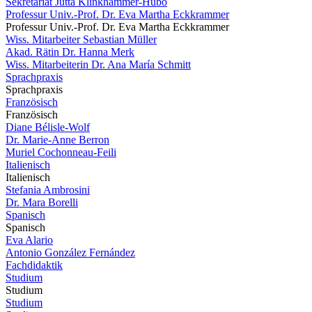
Sekretariat Jutta Klinkhammer-Hubo
Professur Univ.-Prof. Dr. Eva Martha Eckkrammer
Professur Univ.-Prof. Dr. Eva Martha Eckkrammer
Wiss. Mitarbeiter Sebastian Müller
Akad. Rätin Dr. Hanna Merk
Wiss. Mitarbeiterin Dr. Ana María Schmitt
Sprachpraxis
Sprachpraxis
Französisch
Französisch
Diane Bélisle-Wolf
Dr. Marie-Anne Berron
Muriel Cochonneau-Feili
Italienisch
Italienisch
Stefania Ambrosini
Dr. Mara Borelli
Spanisch
Spanisch
Eva Alario
Antonio González Fernández
Fachdidaktik
Studium
Studium
Studium