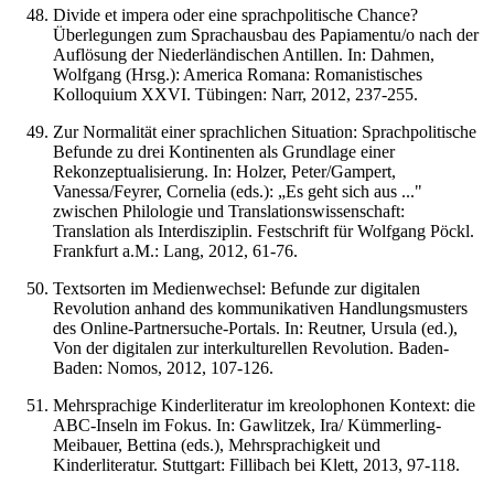
Divide et impera oder eine sprachpolitische Chance?
Überlegungen zum Sprachausbau des Papiamentu/o nach der
Auflösung der Niederländischen Antillen. In: Dahmen,
Wolfgang (Hrsg.): America Romana: Romanistisches
Kolloquium XXVI. Tübingen: Narr, 2012, 237-255.
Zur Normalität einer sprachlichen Situation: Sprachpolitische
Befunde zu drei Kontinenten als Grundlage einer
Rekonzeptualisierung. In: Holzer, Peter/Gampert,
Vanessa/Feyrer, Cornelia (eds.): „Es geht sich aus ..."
zwischen Philologie und Translationswissenschaft:
Translation als Interdisziplin. Festschrift für Wolfgang Pöckl.
Frankfurt a.M.: Lang, 2012, 61-76.
Textsorten im Medienwechsel: Befunde zur digitalen
Revolution anhand des kommunikativen Handlungsmusters
des Online-Partnersuche-Portals. In: Reutner, Ursula (ed.),
Von der digitalen zur interkulturellen Revolution. Baden-
Baden: Nomos, 2012, 107-126.
Mehrsprachige Kinderliteratur im kreolophonen Kontext: die
ABC-Inseln im Fokus. In: Gawlitzek, Ira/ Kümmerling-
Meibauer, Bettina (eds.), Mehrsprachigkeit und
Kinderliteratur. Stuttgart: Fillibach bei Klett, 2013, 97-118.