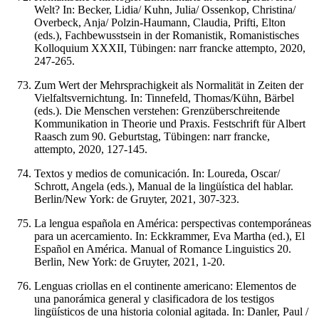
Welt? In: Becker, Lidia/ Kuhn, Julia/ Ossenkop, Christina/
Overbeck, Anja/ Polzin-Haumann, Claudia, Prifti, Elton
(eds.), Fachbewusstsein in der Romanistik, Romanistisches
Kolloquium XXXII, Tübingen: narr francke attempto, 2020,
247-265.
Zum Wert der Mehrsprachigkeit als Normalität in Zeiten der
Vielfaltsvernichtung. In: Tinnefeld, Thomas/Kühn, Bärbel
(eds.). Die Menschen verstehen: Grenzüberschreitende
Kommunikation in Theorie und Praxis. Festschrift für Albert
Raasch zum 90. Geburtstag, Tübingen: narr francke,
attempto, 2020, 127-145.
Textos y medios de comunicación. In: Loureda, Oscar/
Schrott, Angela (eds.), Manual de la lingüística del hablar.
Berlin/New York: de Gruyter, 2021, 307-323.
La lengua española en América: perspectivas contemporáneas
para un acercamiento. In: Eckkrammer, Eva Martha (ed.), El
Español en América. Manual of Romance Linguistics 20.
Berlin, New York: de Gruyter, 2021, 1-20.
Lenguas criollas en el continente americano: Elementos de
una panorámica general y clasificadora de los testigos
lingüísticos de una historia colonial agitada. In: Danler, Paul /