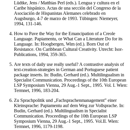
Lüdtke, Jens / Matthias Perl (eds.). Lengua y cultura en el
Caribe hispánico. Actas de una sección del Congreso de la
Asociación de Hispanistas Alemanes celebrado en
Augsburgo, 4-7 de marzo de 1993. Tübingen: Niemeyer,
1994, 131-146.
How to Pave the Way for the Emancipation of a Creole
Language. Papiamentu, or What Can a Literature Do for its
Language. In: Hoogbergen, Wim (ed.). Born Out of
Resistance. On Caribbean Cultural Creativity. Utrecht: Isor-
Publications, 1994, 359-365.
Are texts of daily use really useful? A contrastive analysis of
text-creation-strategies in German and Portuguese patient
package inserts. In: Budin, Gerhard (ed.). Multilingualism in
Specialist Communication. Proceedings of the 10th European
LSP Symposium Vienna, 29 Aug.-1 Sept., 1995. Vol. I. Wien:
Termnet, 1996, 183-204.
Zu Sprachpolitik und „Fachsprachenmanagement” einer
Kleinsprache: Papiamentu auf dem Weg zur Vollsprache. In:
Budin, Gerhard (ed.). Multilingualism in Specialist
Communication. Proceedings of the 10th European LSP
Symposium Vienna, 29 Aug.-1 Sept., 1995. Vol.II. Wien:
Termnet, 1996, 1179-1198.