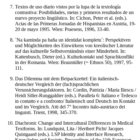
Textos de uso diario vistos por la lupa de la textología
contrastiva: Posibilidades, metas y primeros resultados de un
nuevo proyecto lingüístico. In: Cichon, Peter et al. (eds.).
Actas de las Primeras Jornadas de Hispanistas en Austria, 19-
20 de mayo 1995. Wien: Praesens, 1996, 33-40.
`Na kaminda pa haña un identidat kompletu´: Perspektiven
und Möglichkeiten des Einwirkens von kreolischer Literatur
auf das kulturelle Selbstverständnis einer Minderheit. In:
Kattenbusch, Dieter (ed.). Kulturkontakt und Sprachkonflikt
in der Romania. Wien: Braumüller (= Ethnos 50), 1997, 95-
111.
Das Dilemma mit dem Beipackzettel: Ein italienisch-
deutscher Vergleich der (fach)sprachlichen
Verunsicherungsfaktoren. In: Cordin, Patrizia / Maria Iliescu /
Heidi Siller-Runggaldier (eds.). Parallela 6: Italiano e Tedesco
in contatto e a confronto/ Italienisch und Deutsch im Kontakt
und im Vergleich. Atti del 7° Incontro italo-austriaco dei
linguisti. Trient, 1998, 345-370.
Diachronic Change and Intercultural Differences in Medical
Textforms. In: Lundquist, Lita / Heribert Picht/ Jacques
Quistgaard (eds.). LSP Identity and Interface Research,
Knowledge and Society. Proceedings of the 11th European