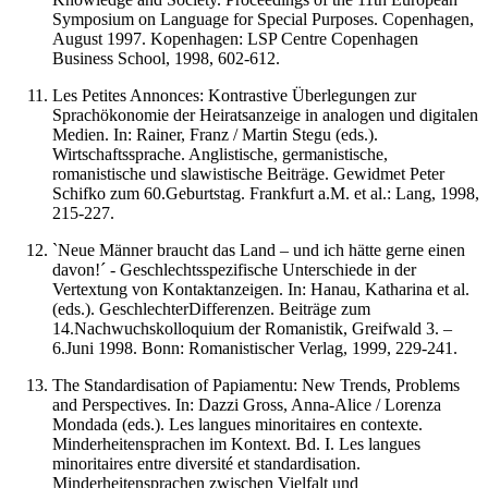
Symposium on Language for Special Purposes. Copenhagen,
August 1997. Kopenhagen: LSP Centre Copenhagen
Business School, 1998, 602-612.
Les Petites Annonces: Kontrastive Überlegungen zur
Sprachökonomie der Heiratsanzeige in analogen und digitalen
Medien. In: Rainer, Franz / Martin Stegu (eds.).
Wirtschaftssprache. Anglistische, germanistische,
romanistische und slawistische Beiträge. Gewidmet Peter
Schifko zum 60.Geburtstag. Frankfurt a.M. et al.: Lang, 1998,
215-227.
`Neue Männer braucht das Land – und ich hätte gerne einen
davon!´ - Geschlechtsspezifische Unterschiede in der
Vertextung von Kontaktanzeigen. In: Hanau, Katharina et al.
(eds.). GeschlechterDifferenzen. Beiträge zum
14.Nachwuchskolloquium der Romanistik, Greifwald 3. –
6.Juni 1998. Bonn: Romanistischer Verlag, 1999, 229-241.
The Standardisation of Papiamentu: New Trends, Problems
and Perspectives. In: Dazzi Gross, Anna-Alice / Lorenza
Mondada (eds.). Les langues minoritaires en contexte.
Minderheitensprachen im Kontext. Bd. I. Les langues
minoritaires entre diversité et standardisation.
Minderheitensprachen zwischen Vielfalt und