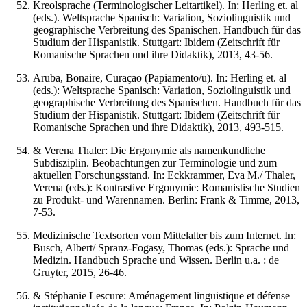
Kreolsprache (Terminologischer Leitartikel). In: Herling et. al
(eds.). Weltsprache Spanisch: Variation, Soziolinguistik und
geographische Verbreitung des Spanischen. Handbuch für das
Studium der Hispanistik. Stuttgart: Ibidem (Zeitschrift für
Romanische Sprachen und ihre Didaktik), 2013, 43-56.
Aruba, Bonaire, Curaçao (Papiamento/u). In: Herling et. al
(eds.): Weltsprache Spanisch: Variation, Soziolinguistik und
geographische Verbreitung des Spanischen. Handbuch für das
Studium der Hispanistik. Stuttgart: Ibidem (Zeitschrift für
Romanische Sprachen und ihre Didaktik), 2013, 493-515.
& Verena Thaler: Die Ergonymie als namenkundliche
Subdisziplin. Beobachtungen zur Terminologie und zum
aktuellen Forschungsstand. In: Eckkrammer, Eva M./ Thaler,
Verena (eds.): Kontrastive Ergonymie: Romanistische Studien
zu Produkt- und Warennamen. Berlin: Frank & Timme, 2013,
7-53.
Medizinische Textsorten vom Mittelalter bis zum Internet. In:
Busch, Albert/ Spranz-Fogasy, Thomas (eds.): Sprache und
Medizin. Handbuch Sprache und Wissen. Berlin u.a. : de
Gruyter, 2015, 26-46.
& Stéphanie Lescure: Aménagement linguistique et défense