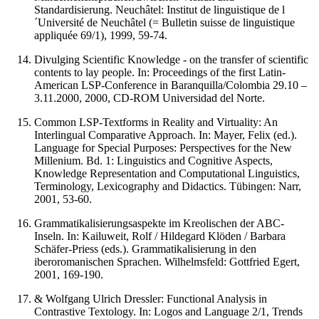
Standardisierung. Neuchâtel: Institut de linguistique de l
´Université de Neuchâtel (= Bulletin suisse de linguistique
appliquée 69/1), 1999, 59-74.
Divulging Scientific Knowledge - on the transfer of scientific
contents to lay people. In: Proceedings of the first Latin-
American LSP-Conference in Baranquilla/Colombia 29.10 –
3.11.2000, 2000, CD-ROM Universidad del Norte.
Common LSP-Textforms in Reality and Virtuality: An
Interlingual Comparative Approach. In: Mayer, Felix (ed.).
Language for Special Purposes: Perspectives for the New
Millenium. Bd. 1: Linguistics and Cognitive Aspects,
Knowledge Representation and Computational Linguistics,
Terminology, Lexicography and Didactics. Tübingen: Narr,
2001, 53-60.
Grammatikalisierungsaspekte im Kreolischen der ABC-
Inseln. In: Kailuweit, Rolf / Hildegard Klöden / Barbara
Schäfer-Priess (eds.). Grammatikalisierung in den
iberoromanischen Sprachen. Wilhelmsfeld: Gottfried Egert,
2001, 169-190.
& Wolfgang Ulrich Dressler: Functional Analysis in
Contrastive Textology. In: Logos and Language 2/1, Trends