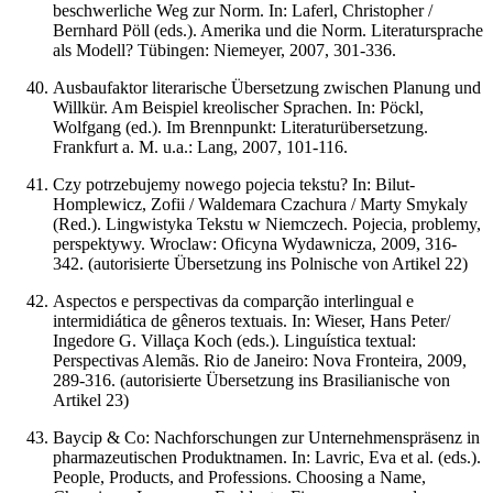
beschwerliche Weg zur Norm. In: Laferl, Christopher /
Bernhard Pöll (eds.). Amerika und die Norm. Literatursprache
als Modell? Tübingen: Niemeyer, 2007, 301-336.
Ausbaufaktor literarische Übersetzung zwischen Planung und
Willkür. Am Beispiel kreolischer Sprachen. In: Pöckl,
Wolfgang (ed.). Im Brennpunkt: Literaturübersetzung.
Frankfurt a. M. u.a.: Lang, 2007, 101-116.
Czy potrzebujemy nowego pojecia tekstu? In: Bilut-
Homplewicz, Zofii / Waldemara Czachura / Marty Smykaly
(Red.). Lingwistyka Tekstu w Niemczech. Pojecia, problemy,
perspektywy. Wroclaw: Oficyna Wydawnicza, 2009, 316-
342. (autorisierte Übersetzung ins Polnische von Artikel 22)
Aspectos e perspectivas da comparção interlingual e
intermidiática de gêneros textuais. In: Wieser, Hans Peter/
Ingedore G. Villaça Koch (eds.). Linguística textual:
Perspectivas Alemãs. Rio de Janeiro: Nova Fronteira, 2009,
289-316. (autorisierte Übersetzung ins Brasilianische von
Artikel 23)
Baycip & Co: Nachforschungen zur Unternehmenspräsenz in
pharmazeutischen Produktnamen. In: Lavric, Eva et al. (eds.).
People, Products, and Professions. Choosing a Name,