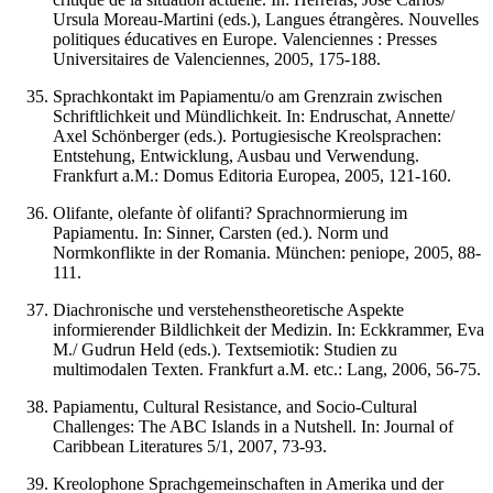
Ursula Moreau-Martini (eds.), Langues étrangères. Nouvelles
politiques éducatives en Europe. Valenciennes : Presses
Universitaires de Valenciennes, 2005, 175-188.
Sprachkontakt im Papiamentu/o am Grenzrain zwischen
Schriftlichkeit und Mündlichkeit. In: Endruschat, Annette/
Axel Schönberger (eds.). Portugiesische Kreolsprachen:
Entstehung, Entwicklung, Ausbau und Verwendung.
Frankfurt a.M.: Domus Editoria Europea, 2005, 121-160.
Olifante, olefante òf olifanti? Sprachnormierung im
Papiamentu. In: Sinner, Carsten (ed.). Norm und
Normkonflikte in der Romania. München: peniope, 2005, 88-
111.
Diachronische und verstehenstheoretische Aspekte
informierender Bildlichkeit der Medizin. In: Eckkrammer, Eva
M./ Gudrun Held (eds.). Textsemiotik: Studien zu
multimodalen Texten. Frankfurt a.M. etc.: Lang, 2006, 56-75.
Papiamentu, Cultural Resistance, and Socio-Cultural
Challenges: The ABC Islands in a Nutshell. In: Journal of
Caribbean Literatures 5/1, 2007, 73-93.
Kreolophone Sprachgemeinschaften in Amerika und der