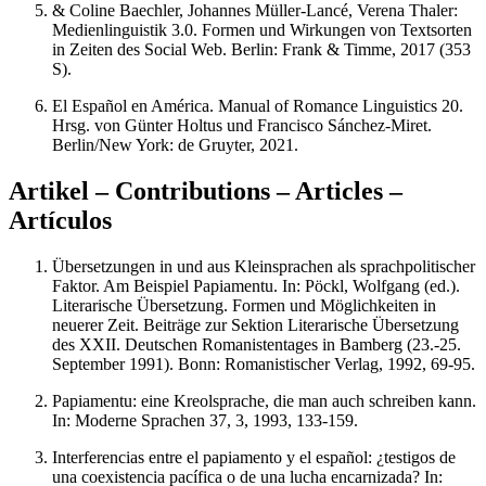
& Coline Baechler, Johannes Müller-Lancé, Verena Thaler:
Medienlinguistik 3.0. Formen und Wirkungen von Textsorten
in Zeiten des Social Web. Berlin: Frank & Timme, 2017 (353
S).
El Español en América. Manual of Romance Linguistics 20.
Hrsg. von Günter Holtus und Francisco Sánchez-Miret.
Berlin/New York: de Gruyter, 2021.
Artikel – Contributions – Articles –
Artículos
Übersetzungen in und aus Kleinsprachen als sprachpolitischer
Faktor. Am Beispiel Papiamentu. In: Pöckl, Wolfgang (ed.).
Literarische Übersetzung. Formen und Möglichkeiten in
neuerer Zeit. Beiträge zur Sektion Literarische Übersetzung
des XXII. Deutschen Romanistentages in Bamberg (23.-25.
September 1991). Bonn: Romanistischer Verlag, 1992, 69-95.
Papiamentu: eine Kreolsprache, die man auch schreiben kann.
In: Moderne Sprachen 37, 3, 1993, 133-159.
Interferencias entre el papiamento y el español: ¿testigos de
una coexistencia pacífica o de una lucha encarnizada? In: