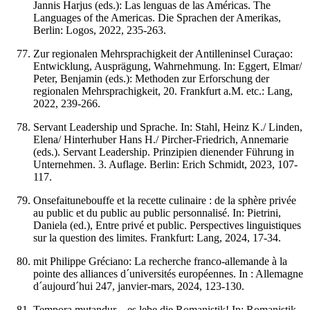
Jannis Harjus (eds.): Las lenguas de las Américas. The
Languages of the Americas. Die Sprachen der Amerikas,
Berlin: Logos, 2022, 235-263.
Zur regionalen Mehrsprachigkeit der Antilleninsel Curaçao:
Entwicklung, Ausprägung, Wahrnehmung. In: Eggert, Elmar/
Peter, Benjamin (eds.): Methoden zur Erforschung der
regionalen Mehrsprachigkeit, 20. Frankfurt a.M. etc.: Lang,
2022, 239-266.
Servant Leadership und Sprache. In: Stahl, Heinz K./ Linden,
Elena/ Hinterhuber Hans H./ Pircher-Friedrich, Annemarie
(eds.). Servant Leadership. Prinzipien dienender Führung in
Unternehmen. 3. Auflage. Berlin: Erich Schmidt, 2023, 107-
117.
Onsefaitunebouffe et la recette culinaire : de la sphère privée
au public et du public au public personnalisé. In: Pietrini,
Daniela (ed.), Entre privé et public. Perspectives linguistiques
sur la question des limites. Frankfurt: Lang, 2024, 17-34.
mit Philippe Gréciano: La recherche franco-allemande à la
pointe des alliances d´universités européennes. In : Allemagne
d´aujourd´hui 247, janvier-mars, 2024, 123-130.
Tempora mutandur – es lebe die Romanistik! In: Romanistik