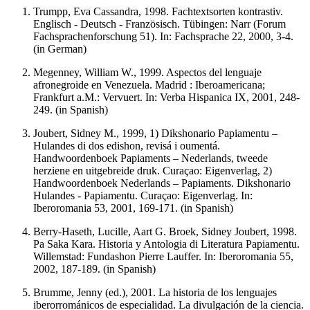
Trumpp, Eva Cassandra, 1998. Fachtextsorten kontrastiv.
Englisch - Deutsch - Französisch. Tübingen: Narr (Forum
Fachsprachenforschung 51). In: Fachsprache 22, 2000, 3-4.
(in German)
Megenney, William W., 1999. Aspectos del lenguaje
afronegroide en Venezuela. Madrid : Iberoamericana;
Frankfurt a.M.: Vervuert. In: Verba Hispanica IX, 2001, 248-
249. (in Spanish)
Joubert, Sidney M., 1999, 1) Dikshonario Papiamentu –
Hulandes di dos edishon, revisá i oumentá.
Handwoordenboek Papiaments – Nederlands, tweede
herziene en uitgebreide druk. Curaçao: Eigenverlag, 2)
Handwoordenboek Nederlands – Papiaments. Dikshonario
Hulandes - Papiamentu. Curaçao: Eigenverlag. In:
Iberoromania 53, 2001, 169-171. (in Spanish)
Berry-Haseth, Lucille, Aart G. Broek, Sidney Joubert, 1998.
Pa Saka Kara. Historia y Antologia di Literatura Papiamentu.
Willemstad: Fundashon Pierre Lauffer. In: Iberoromania 55,
2002, 187-189. (in Spanish)
Brumme, Jenny (ed.), 2001. La historia de los lenguajes
iberorrománicos de especialidad. La divulgación de la ciencia.