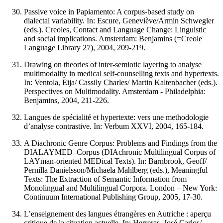
Passive voice in Papiamento: A corpus-based study on
dialectal variability. In: Escure, Geneviève/Armin Schwegler
(eds.). Creoles, Contact and Language Change: Linguistic
and social implications. Amsterdam: Benjamins (=Creole
Language Library 27), 2004, 209-219.
Drawing on theories of inter-semiotic layering to analyse
multimodality in medical self-counselling texts and hypertexts.
In: Ventola, Eija/ Cassily Charles/ Martin Kaltenbacher (eds.).
Perspectives on Multimodality. Amsterdam - Philadelphia:
Benjamins, 2004, 211-226.
Langues de spécialité et hypertexte: vers une methodologie
d’analyse contrastive. In: Verbum XXVI, 2004, 165-184.
A Diachronic Genre Corpus: Problems and Findings from the
DIALAYMED–Corpus (DIAchronic Multilingual Corpus of
LAYman-oriented MEDical Texts). In: Barnbrook, Geoff/
Pernilla Danielsson/Michaela Mahlberg (eds.), Meaningful
Texts: The Extraction of Semantic Information from
Monolingual and Multilingual Corpora. London – New York:
Continuum International Publishing Group, 2005, 17-30.
L’enseignement des langues étrangères en Autriche : aperçu
critique de la situation actuelle. In: Herreras, José Carlos/