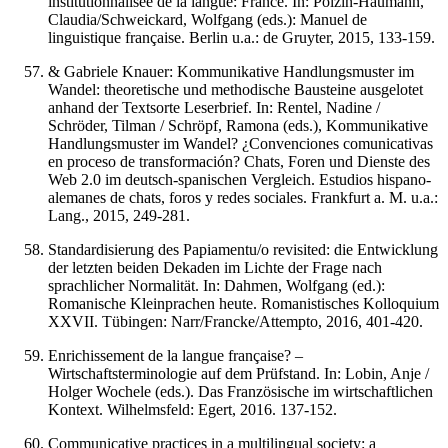
institutionnalisée de la langue: France. In: Polzin-Haumann,
Claudia/Schweickard, Wolfgang (eds.): Manuel de
linguistique française. Berlin u.a.: de Gruyter, 2015, 133-159.
& Gabriele Knauer: Kommunikative Handlungsmuster im
Wandel: theoretische und methodische Bausteine ausgelotet
anhand der Textsorte Leserbrief. In: Rentel, Nadine /
Schröder, Tilman / Schröpf, Ramona (eds.), Kommunikative
Handlungsmuster im Wandel? ¿Convenciones comunicativas
en proceso de transformación? Chats, Foren und Dienste des
Web 2.0 im deutsch-spanischen Vergleich. Estudios hispano-
alemanes de chats, foros y redes sociales. Frankfurt a. M. u.a.:
Lang., 2015, 249-281.
Standardisierung des Papiamentu/o revisited: die Entwicklung
der letzten beiden Dekaden im Lichte der Frage nach
sprachlicher Normalität. In: Dahmen, Wolfgang (ed.):
Romanische Kleinprachen heute. Romanistisches Kolloquium
XXVII. Tübingen: Narr/Francke/Attempto, 2016, 401-420.
Enrichissement de la langue française? –
Wirtschaftsterminologie auf dem Prüfstand. In: Lobin, Anje /
Holger Wochele (eds.). Das Französische im wirtschaftlichen
Kontext. Wilhelmsfeld: Egert, 2016. 137-152.
Communicative practices in a multilingual society: a