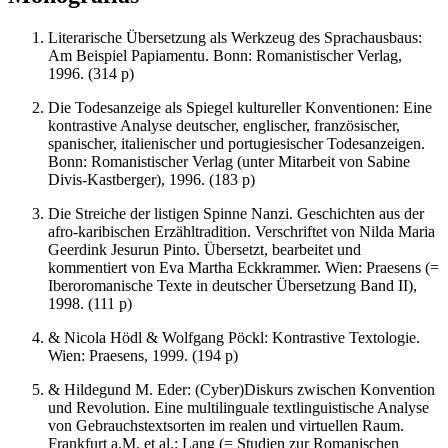
Literarische Übersetzung als Werkzeug des Sprachausbaus:
Am Beispiel Papiamentu. Bonn: Romanistischer Verlag,
1996. (314 p)
Die Todesanzeige als Spiegel kultureller Konventionen: Eine
kontrastive Analyse deutscher, englischer, französischer,
spanischer, italienischer und portugiesischer Todesanzeigen.
Bonn: Romanistischer Verlag (unter Mitarbeit von Sabine
Divis-Kastberger), 1996. (183 p)
Die Streiche der listigen Spinne Nanzi. Geschichten aus der
afro-karibischen Erzähltradition. Verschriftet von Nilda Maria
Geerdink Jesurun Pinto. Übersetzt, bearbeitet und
kommentiert von Eva Martha Eckkrammer. Wien: Praesens (=
Iberoromanische Texte in deutscher Übersetzung Band II),
1998. (111 p)
& Nicola Hödl & Wolfgang Pöckl: Kontrastive Textologie.
Wien: Praesens, 1999. (194 p)
& Hildegund M. Eder: (Cyber)Diskurs zwischen Konvention
und Revolution. Eine multilinguale textlinguistische Analyse
von Gebrauchstextsorten im realen und virtuellen Raum.
Frankfurt a.M. et al.: Lang (= Studien zur Romanischen