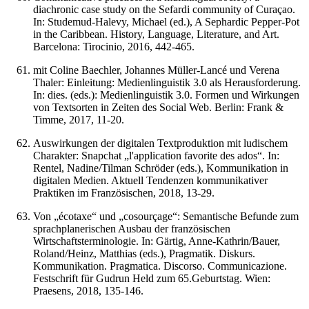
diachronic case study on the Sefardi community of Curaçao.
In: Studemud-Halevy, Michael (ed.), A Sephardic Pepper-Pot
in the Caribbean. History, Language, Literature, and Art.
Barcelona: Tirocinio, 2016, 442-465.
mit Coline Baechler, Johannes Müller-Lancé und Verena
Thaler: Einleitung: Medienlinguistik 3.0 als Herausforderung.
In: dies. (eds.): Medienlinguistik 3.0. Formen und Wirkungen
von Textsorten in Zeiten des Social Web. Berlin: Frank &
Timme, 2017, 11-20.
Auswirkungen der digitalen Textproduktion mit ludischem
Charakter: Snapchat „l'application favorite des ados“. In:
Rentel, Nadine/Tilman Schröder (eds.), Kommunikation in
digitalen Medien. Aktuell Tendenzen kommunikativer
Praktiken im Französischen, 2018, 13-29.
Von „écotaxe“ und „cosourçage“: Semantische Befunde zum
sprachplanerischen Ausbau der französischen
Wirtschaftsterminologie. In: Gärtig, Anne-Kathrin/Bauer,
Roland/Heinz, Matthias (eds.), Pragmatik. Diskurs.
Kommunikation. Pragmatica. Discorso. Communicazione.
Festschrift für Gudrun Held zum 65.Geburtstag. Wien:
Praesens, 2018, 135-146.