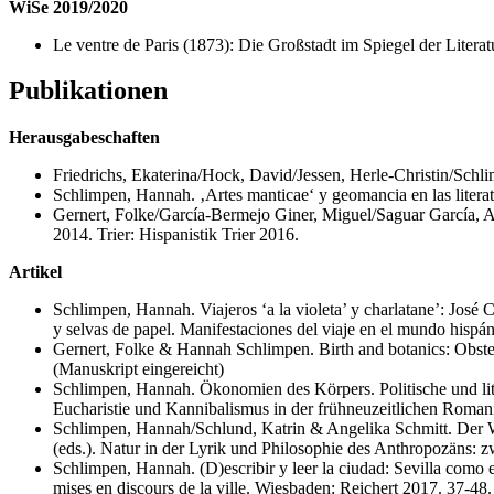
WiSe 2019/2020
Le ventre de Paris (1873): Die Großstadt im Spiegel der Literatu
Publikationen
Herausgabeschaften
Friedrichs, Ekaterina/Hock, David/Jessen, Herle-Christin/Schli
Schlimpen, Hannah. ‚Artes manticae‘ y geomancia en las literat
Gernert, Folke/García-Bermejo Giner, Miguel/Saguar García, Am
2014. Trier: Hispanistik Trier 2016.
Artikel
Schlimpen, Hannah. Viajeros ‘a la violeta’ y charlatane’: José C
y selvas de papel. Manifestaciones del viaje en el mundo hispán
Gernert, Folke & Hannah Schlimpen. Birth and botanics: Obst
(Manuskript eingereicht)
Schlimpen, Hannah. Ökonomien des Körpers. Politische und lite
Eucharistie und Kannibalismus in der frühneuzeitlichen Roman
Schlimpen, Hannah/Schlund, Katrin & Angelika Schmitt. Der Wa
(eds.). Natur in der Lyrik und Philosophie des Anthropozäns:
Schlimpen, Hannah. (D)escribir y leer la ciudad: Sevilla como e
mises en discours de la ville. Wiesbaden: Reichert 2017. 37-48.