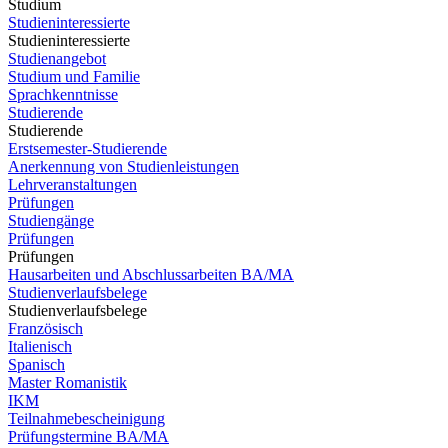
Studium
Studieninteressierte
Studieninteressierte
Studienangebot
Studium und Familie
Sprachkenntnisse
Studierende
Studierende
Erstsemester-Studierende
Anerkennung von Studienleistungen
Lehrveranstaltungen
Prüfungen
Studiengänge
Prüfungen
Prüfungen
Hausarbeiten und Abschlussarbeiten BA/MA
Studienverlaufsbelege
Studienverlaufsbelege
Französisch
Italienisch
Spanisch
Master Romanistik
IKM
Teilnahmebescheinigung
Prüfungstermine BA/MA