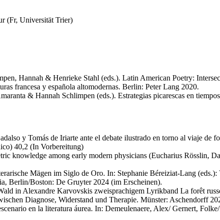
r (Fr, Universität Trier)
mpen, Hannah & Henrieke Stahl (eds.). Latin American Poetry: Intersec
uras francesa y española altomodernas. Berlin: Peter Lang 2020.
aranta & Hannah Schlimpen (eds.). Estrategias picarescas en tiempos de
adalso y Tomás de Iriarte ante el debate ilustrado en torno al viaje de 
ico) 40,2 (In Vorbereitung)
etric knowledge among early modern physicians (Eucharius Rösslin, D
rarische Mägen im Siglo de Oro. In: Stephanie Béreiziat-Lang (eds.):
ia, Berlin/Boston: De Gruyter 2024 (im Erscheinen).
ld in Alexandre Karvovskis zweisprachigem Lyrikband La forêt russe/R
 zwischen Diagnose, Widerstand und Therapie. Münster: Aschendorff 20
scenario en la literatura áurea. In: Demeulenaere, Alex/ Gernert, Folk