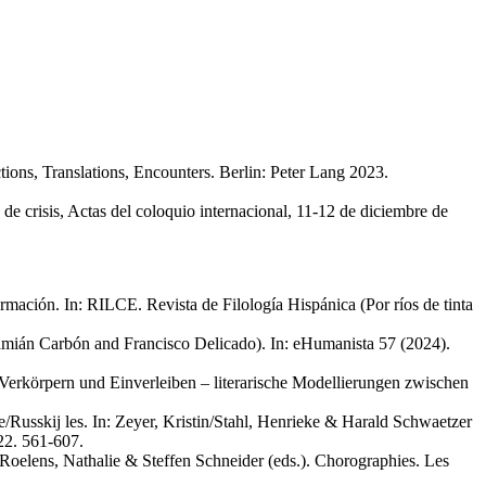
tions, Translations, Encounters. Berlin: Peter Lang 2023.
 crisis, Actas del coloquio internacional, 11-12 de diciembre de
formación. In: RILCE. Revista de Filología Hispánica (Por ríos de tinta
amián Carbón and Francisco Delicado). In: eHumanista 57 (2024).
 Verkörpern und Einverleiben – literarische Modellierungen zwischen
usskij les. In: Zeyer, Kristin/Stahl, Henrieke & Harald Schwaetzer
22. 561-607.
e/Roelens, Nathalie & Steffen Schneider (eds.). Chorographies. Les