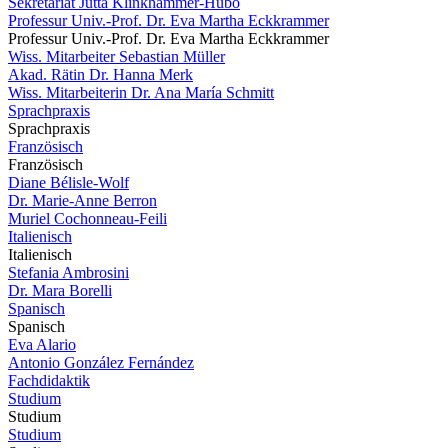
Sekretariat Jutta Klinkhammer-Hubo
Professur Univ.-Prof. Dr. Eva Martha Eckkrammer
Professur Univ.-Prof. Dr. Eva Martha Eckkrammer
Wiss. Mitarbeiter Sebastian Müller
Akad. Rätin Dr. Hanna Merk
Wiss. Mitarbeiterin Dr. Ana María Schmitt
Sprachpraxis
Sprachpraxis
Französisch
Französisch
Diane Bélisle-Wolf
Dr. Marie-Anne Berron
Muriel Cochonneau-Feili
Italienisch
Italienisch
Stefania Ambrosini
Dr. Mara Borelli
Spanisch
Spanisch
Eva Alario
Antonio González Fernández
Fachdidaktik
Studium
Studium
Studium