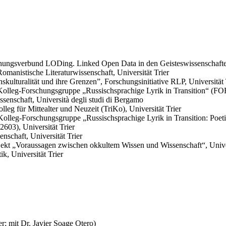
hungsverbund LODing. Linked Open Data in den Geisteswissenschaften,
Romanistische Literaturwissenschaft, Universität Trier
lturalität und ihre Grenzen”, Forschungsinitiative RLP, Universität 
olleg-Forschungsgruppe „Russischsprachige Lyrik in Transition“ (FOR 
senschaft, Università degli studi di Bergamo
leg für Mittealter und Neuzeit (TriKo), Universität Trier
Kolleg-Forschungsgruppe „Russischsprachige Lyrik in Transition: Poe
603), Universität Trier
nschaft, Universität Trier
ekt „Voraussagen zwischen okkultem Wissen und Wissenschaft“, Univer
k, Universität Trier
er; mit Dr. Javier Soage Otero)