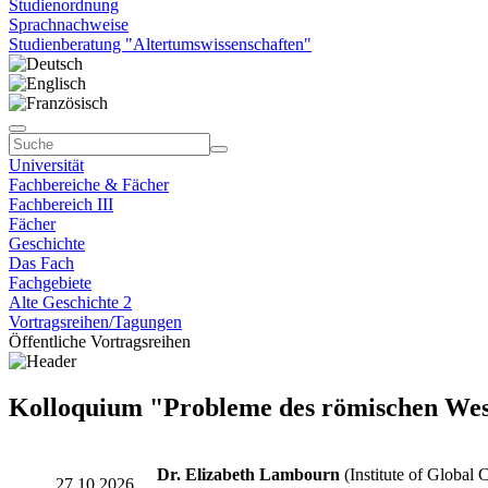
Studienordnung
Sprachnachweise
Studienberatung "Altertumswissenschaften"
Universität
Fachbereiche & Fächer
Fachbereich III
Fächer
Geschichte
Das Fach
Fachgebiete
Alte Geschichte 2
Vortragsreihen/Tagungen
Öffentliche Vortragsreihen
Kolloquium "Probleme des römischen Weste
Dr. Elizabeth Lambourn
(Institute of Global
27.10.2026