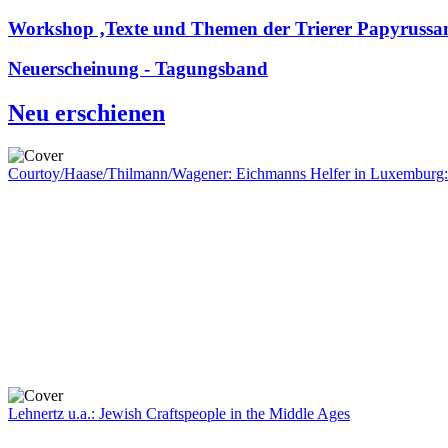
Workshop ‚Texte und Themen der Trierer Papyruss
Neuerscheinung - Tagungsband
Neu erschienen
Courtoy/Haase/Thilmann/Wagener: Eichmanns Helfer in Luxemburg:
Lehnertz u.a.: Jewish Craftspeople in the Middle Ages