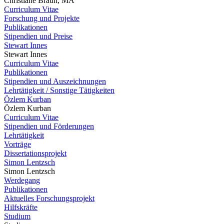
Christiane Braun, MA
Curriculum Vitae
Forschung und Projekte
Publikationen
Stipendien und Preise
Stewart Innes
Stewart Innes
Curriculum Vitae
Publikationen
Stipendien und Auszeichnungen
Lehrtätigkeit / Sonstige Tätigkeiten
Özlem Kurban
Özlem Kurban
Curriculum Vitae
Stipendien und Förderungen
Lehrtätigkeit
Vorträge
Dissertationsprojekt
Simon Lentzsch
Simon Lentzsch
Werdegang
Publikationen
Aktuelles Forschungsprojekt
Hilfskräfte
Studium