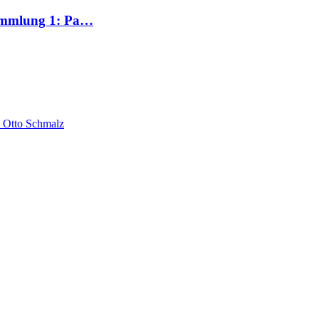
ammlung 1: Pa…
 Otto Schmalz