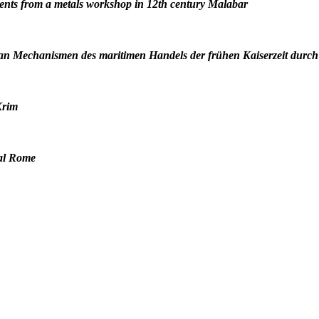
uments from a metals workshop in 12th century Malabar
echanismen des maritimen Handels der frühen Kaiserzeit durch
Krim
ial Rome