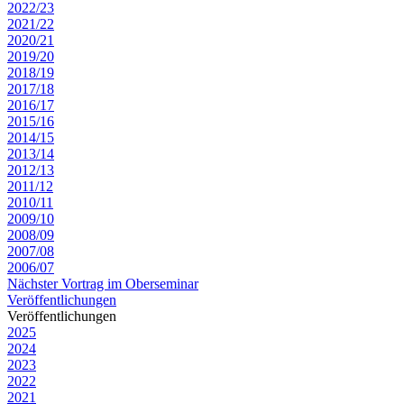
2022/23
2021/22
2020/21
2019/20
2018/19
2017/18
2016/17
2015/16
2014/15
2013/14
2012/13
2011/12
2010/11
2009/10
2008/09
2007/08
2006/07
Nächster Vortrag im Oberseminar
Veröffentlichungen
Veröffentlichungen
2025
2024
2023
2022
2021