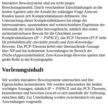
Interaktive Beweissysteme sind ein recht junges
Berechnungsmodell. Durch verschiedene Einschränkungen an die
beiden Agenten oder die Anzahl der zulässigen Frage-Antwort-
Runden lassen sich Komplexitätsklassen definieren. Die
Untersuchung dieser Komplexitätsklassen hat einige der
interessantesten, spannendsten und weitreichendsten Ergebnisse der
Informatik der letzten Jahre hervorgebracht, nämlich den ersten
nichtrelativierbaren Beweis für die Gleichheit zweier
Komplexitätsklassen (
IP = PSPACE
), das PCP-Theorem (
PCP
steht
für
probabilistically checkable proofs
) und
Zero-Knowledge
-
Beweise. Das PCP-Theorem liefert eine überraschende Aussage
über NP und hat bedeutende Anwendungen im Bereich der
(Nicht-)Approximierbarkeit; Zero-Knowledge-Beweise spielen eine
große Rolle in der Kryptographie.
Vorlesungsinhalt
Wir werden interaktive Beweissysteme untersuchen und ihre
Eigenschaften kennenlernen. Wir werden insbesondere die beiden
wichtigen Aussagen, nämlich
IP = PSPACE
und das PCP-Theorem,
kennenlernen und beweisen (soweit es sich innerhalb der Vorlesung
einrichten läßt). Zur Unterhaltung werden zwischendurch ein paar
Anwendungen vorgestellt.