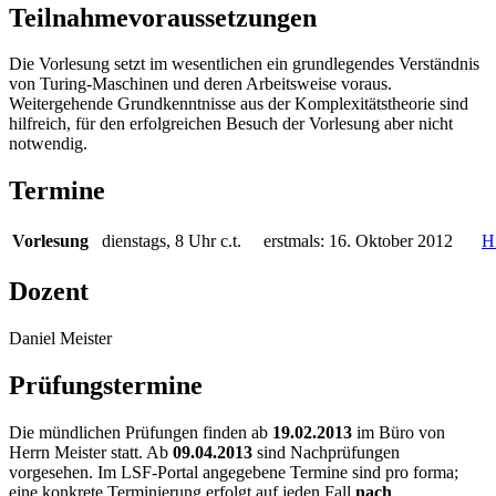
Teilnahmevoraussetzungen
Die Vorlesung setzt im wesentlichen ein grundlegendes Verständnis
von Turing-Maschinen und deren Arbeitsweise voraus.
Weitergehende Grundkenntnisse aus der Komplexitätstheorie sind
hilfreich, für den erfolgreichen Besuch der Vorlesung aber nicht
notwendig.
Termine
Vorlesung
dienstags, 8 Uhr c.t.
erstmals: 16. Oktober 2012
H
Dozent
Daniel Meister
Prüfungstermine
Die mündlichen Prüfungen finden ab
19.02.2013
im Büro von
Herrn Meister statt. Ab
09.04.2013
sind Nachprüfungen
vorgesehen. Im LSF-Portal angegebene Termine sind pro forma;
eine konkrete Terminierung erfolgt auf jeden Fall
nach