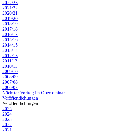
2022/23
2021/22
2020/21
2019/20
2018/19
2017/18
2016/17
2015/16
2014/15
2013/14
2012/13
2011/12
2010/11
2009/10
2008/09
2007/08
2006/07
Nächster Vortrag im Oberseminar
Veröffentlichungen
Veröffentlichungen
2025
2024
2023
2022
2021