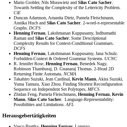
Mario Grobler, Nils Morawietz and
Silas Cato Sacher
.
Towards Settling the Complexity of the Lettericity Problem.
CiE
Duncan Adamson, Amanita Dietz, Pamela Fleischmann,
Annika Huch and
Silas Cato Sacher
. 2-word-π-representable
Graphs.
DCFS
Henning Fernau
, Lakshmanan Kuppusamy, Indhumathi
Raman and
Silas Cato Sacher
. Some Descriptional
Complexity Results for Context-Conditional Grammars.
DCFS
Henning Fernau
, Lakshmanan Kuppusamy, Jana Schulz.
Forbidden-Context & Ordered Grammar Systems.
UCNC
R. Jennifer Rose,
Henning Fernau
, Benedek Nagy,
Robinson Thamburaj, D. Gnanaraj Thomas. 2-Head 2D
Returning Finite Automata.
NCMA
Takahiro Suzuki, Jean Cardinal,
Kevin Mann
, Akira Suzuki,
Yuma Tamura, Xiao Zhou. Finding Shortest Reconfiguration
Sequence on Independent Set Polytopes.
MFCS
Zhidan Feng, Pamela Fleischmann,
Henning Fernau
,
Kevin
Mann
,
Silas Cato Sacher
. Language-Representability:
Possibilities and Limitations.
AFL
Herausgebertätigkeiten
Vasco Brattka,
Henning Fernau
, Lorenzo