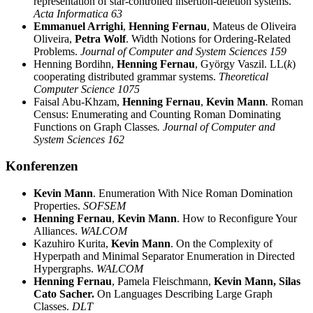
representation of star-controlled insertion-deletion systems.
Acta Informatica 63
Emmanuel Arrighi
,
Henning Fernau
, Mateus de Oliveira
Oliveira,
Petra Wolf
. Width Notions for Ordering-Related
Problems.
Journal of Computer and System Sciences 159
Henning Bordihn,
Henning Fernau
, György Vaszil. LL(
k
)
cooperating distributed grammar systems.
Theoretical
Computer Science 1075
Faisal Abu-Khzam,
Henning Fernau
,
Kevin Mann
.
Roman
Census: Enumerating and Counting Roman Dominating
Functions on Graph Classes
. Journal of Computer and
System Sciences 162
Konferenzen
Kevin Mann
. Enumeration With Nice Roman Domination
Properties.
SOFSEM
Henning Fernau
,
Kevin Mann
. How to Reconfigure Your
Alliances.
WALCOM
Kazuhiro Kurita,
Kevin Mann
. On the Complexity of
Hyperpath and Minimal Separator Enumeration in Directed
Hypergraphs.
WALCOM
Henning Fernau
, Pamela Fleischmann,
Kevin Mann, Silas
Cato Sacher.
On Languages Describing Large Graph
Classes.
DLT