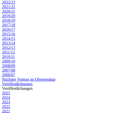
2022/23
2021/22
2020/21
2019/20
2018/19
2017/18
2016/17
2015/16
2014/15
2013/14
2012/13
2011/12
2010/11
2009/10
2008/09
2007/08
2006/07
Nächster Vortrag im Oberseminar
Veröffentlichungen
Veröffentlichungen
2025
2024
2023
2022
2021