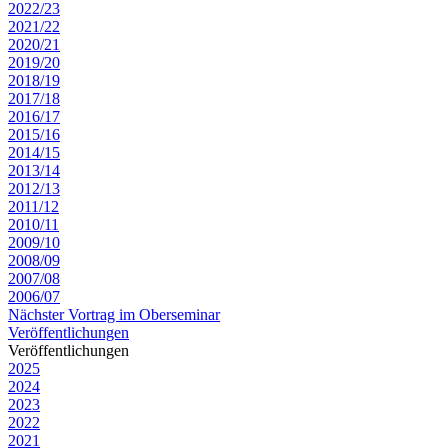
2022/23
2021/22
2020/21
2019/20
2018/19
2017/18
2016/17
2015/16
2014/15
2013/14
2012/13
2011/12
2010/11
2009/10
2008/09
2007/08
2006/07
Nächster Vortrag im Oberseminar
Veröffentlichungen
Veröffentlichungen
2025
2024
2023
2022
2021