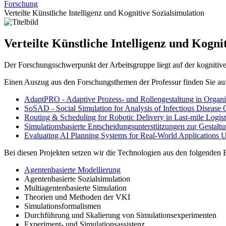
Forschung
Verteilte Künstliche Intelligenz und Kognitive Sozialsimulation
Verteilte Künstliche Intelligenz und Kogni
Der Forschungsschwerpunkt der Arbeitsgruppe liegt auf der kognitive
Einen Auszug aus den Forschungsthemen der Professur finden Sie auf
AdaptPRO - Adaptive Prozess- und Rollengestaltung in Organi
SoSAD - Social Simulation for Analysis of Infectious Disease 
Routing & Scheduling for Robotic Delivery in Last-mile Logist
Simulationsbasierte Entscheidungsunterstützungen zur Gestaltu
Evaluating AI Planning Systems for Real-World Applications 
Bei diesen Projekten setzen wir die Technologien aus den folgenden 
Agentenbasierte Modellierung
Agentenbasierte Sozialsimulation
Multiagentenbasierte Simulation
Theorien und Methoden der VKI
Simulationsformalismen
Durchführung und Skalierung von Simulationsexperimenten
Experiment- und Simulationsassistenz