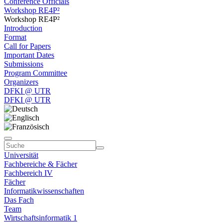
Conference Officials
Workshop RE4P²
Workshop RE4P²
Introduction
Format
Call for Papers
Important Dates
Submissions
Program Committee
Organizers
DFKI @ UTR
DFKI @ UTR
Universität
Fachbereiche & Fächer
Fachbereich IV
Fächer
Informatikwissenschaften
Das Fach
Team
Wirtschaftsinformatik 1