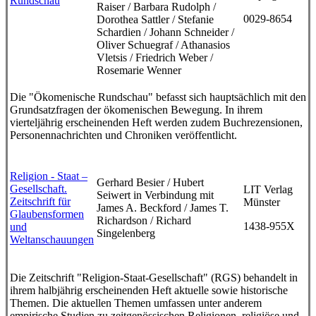
Rundschau
Raiser / Barbara Rudolph /
0029-8654
Dorothea Sattler / Stefanie
Schardien / Johann Schneider /
Oliver Schuegraf / Athanasios
Vletsis / Friedrich Weber /
Rosemarie Wenner
Die "Ökomenische Rundschau" befasst sich hauptsächlich mit den
Grundsatzfragen der ökomenischen Bewegung. In ihrem
vierteljährig erscheinenden Heft werden zudem Buchrezensionen,
Personennachrichten und Chroniken veröffentlicht.
Religion - Staat –
Gerhard Besier / Hubert
Gesellschaft.
LIT Verlag
Seiwert in Verbindung mit
Zeitschrift für
Münster
James A. Beckford / James T.
Glaubensformen
Richardson / Richard
1438-955X
und
Singelenberg
Weltanschauungen
Die Zeitschrift "Religion-Staat-Gesellschaft" (RGS) behandelt in
ihrem halbjährig erscheinenden Heft aktuelle sowie historische
Themen. Die aktuellen Themen umfassen unter anderem
empirische Studien zu zeitgenössischen Religionen, religiöse und