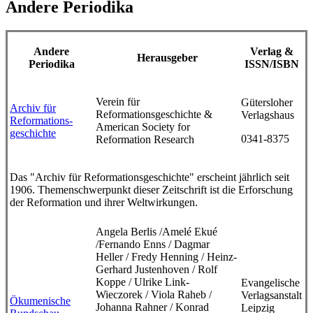
Andere Periodika
Andere
Verlag &
Herausgeber
Periodika
ISSN/ISBN
Verein für
Gütersloher
Archiv für
Reformationsgeschichte &
Verlagshaus
Reformations-
American Society for
geschichte
0341-8375
Reformation Research
Das "Archiv für Reformationsgeschichte" erscheint jährlich seit
1906. Themenschwerpunkt dieser Zeitschrift ist die Erforschung
der Reformation und ihrer Weltwirkungen.
Angela Berlis /Amelé Ekué
/Fernando Enns / Dagmar
Heller / Fredy Henning / Heinz-
Gerhard Justen­hoven / Rolf
Koppe / Ulrike Link-
Evangelische
Wieczorek / Viola Raheb /
Verlagsanstalt
Ökumenische
Johanna Rahner / Konrad
Leipzig