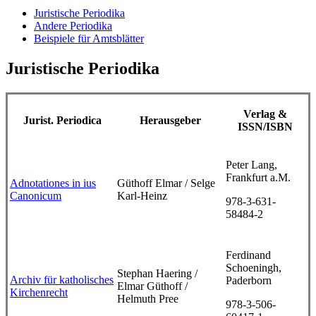
Juristische Periodika
Andere Periodika
Beispiele für Amtsblätter
Juristische Periodika
Verlag &
Jurist. Periodica
Herausgeber
ISSN/ISBN
Peter Lang,
Frankfurt a.M.
Adnotationes in ius
Güthoff Elmar / Selge
Canonicum
Karl-Heinz
978-3-631-
58484-2
Ferdinand
Schoeningh,
Stephan Haering /
Archiv für katholisches
Paderborn
Elmar Güthoff /
Kirchenrecht
Helmuth Pree
978-3-506-