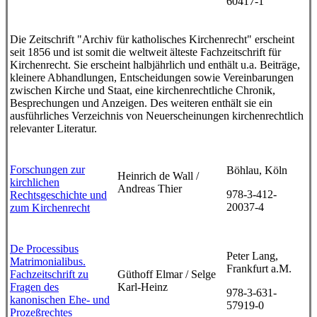
60417-1
Die Zeitschrift "Archiv für katholisches Kirchenrecht" erscheint
seit 1856 und ist somit die weltweit älteste Fachzeitschrift für
Kirchenrecht. Sie erscheint halbjährlich und enthält u.a. Beiträge,
kleinere Abhandlungen, Entscheidungen sowie Vereinbarungen
zwischen Kirche und Staat, eine kirchenrechtliche Chronik,
Besprechungen und Anzeigen. Des weiteren enthält sie ein
ausführliches Verzeichnis von Neuerscheinungen kirchenrechtlich
relevanter Literatur.
Forschungen zur
Böhlau, Köln
Heinrich de Wall /
kirchlichen
Andreas Thier
978-3-412-
Rechtsgeschichte und
20037-4
zum Kirchenrecht
De Processibus
Peter Lang,
Matrimonialibus.
Frankfurt a.M.
Fachzeitschrift zu
Güthoff Elmar / Selge
Fragen des
Karl-Heinz
978-3-631-
kanonischen Ehe- und
57919-0
Prozeßrechtes