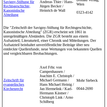
Savigny-Stiftung für
Andreas Thier / Hans-
Wien
Rechtsgeschichte,
Jürgen Becker /
Kanonistische
Heinrich de Wall
0323-4142
Abteilung
Die "Zeitschrift der Savigny-Stiftung für Rechtsgeschichte,
Kanonistische Abteilung" (ZGR) erscheint seit 1861 in
unregelmäßigen Abständen. Die ZGR besteht aus einem
Aufsatzteil, Literaturteil, einer Chronik und Mitteilungen. Der
Aufsatzteil beinhaltet unveröffentlichte Beiträge über neu
entdeckte Quellenfunde, neue Wertungen von bekannten Quellen
und vergleichbaren Beobachtungen.
Axel Frhr. von
Campenhausen /
Joachim E. Christoph /
Zeitschrift für
Michael Germann /
Mohr Siebeck
evangelisches
Hans Michael Heinig /
0044-2690
Kirchenrecht
Jan Hermelink / Karl-
Hermann Kästner /
Christoph Link / Arno
Schilberg