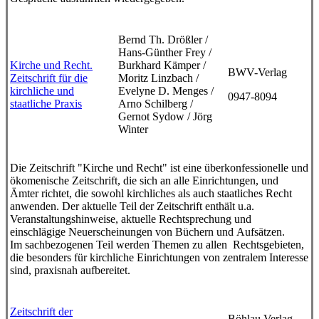
Bernd Th. Drößler /
Hans-Günther Frey /
Kirche und Recht.
Burkhard Kämper /
BWV-Verlag
Zeitschrift für die
Moritz Linzbach /
kirchliche und
Evelyne D. Menges /
0947-8094
staatliche Praxis
Arno Schilberg /
Gernot Sydow / Jörg
Winter
Die Zeitschrift "Kirche und Recht" ist eine überkonfessionelle und
ökomenische Zeitschrift, die sich an alle Einrichtungen, und
Ämter richtet, die sowohl kirchliches als auch staatliches Recht
anwenden. Der aktuelle Teil der Zeitschrift enthält u.a.
Veranstaltungshinweise, aktuelle Rechtsprechung und
einschlägige Neuerscheinungen von Büchern und Aufsätzen.
Im sachbezogenen Teil werden Themen zu allen Rechtsgebieten,
die besonders für kirchliche Einrichtungen von zentralem Interesse
sind, praxisnah aufbereitet.
Zeitschrift der
Böhlau Verlag,