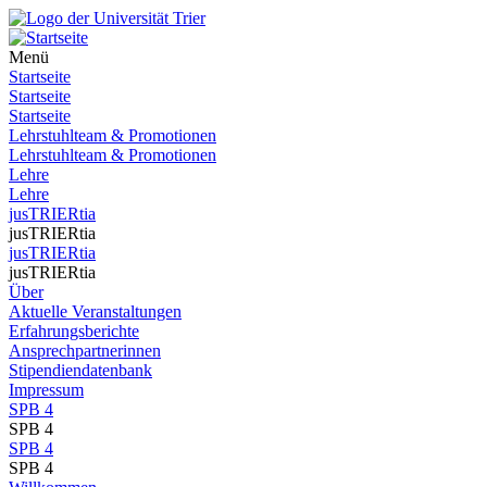
Menü
Startseite
Startseite
Startseite
Lehrstuhlteam & Promotionen
Lehrstuhlteam & Promotionen
Lehre
Lehre
jusTRIERtia
jusTRIERtia
jusTRIERtia
jusTRIERtia
Über
Aktuelle Veranstaltungen
Erfahrungsberichte
Ansprechpartnerinnen
Stipendiendatenbank
Impressum
SPB 4
SPB 4
SPB 4
SPB 4