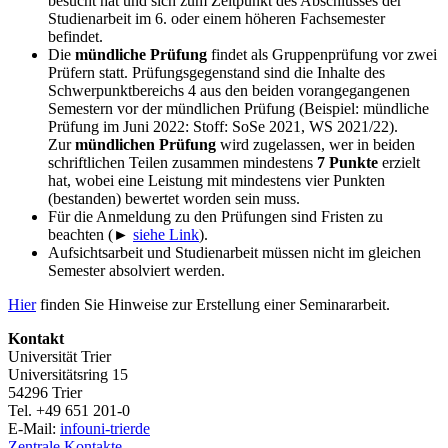
besucht hat und sich zum Zeitpunkt des Abschlusses der
Studienarbeit im 6. oder einem höheren Fachsemester
befindet.
Die
mündliche Prüfung
findet als Gruppenprüfung vor zwei
Prüfern statt. Prüfungsgegenstand sind die Inhalte des
Schwerpunktbereichs 4 aus den beiden vorangegangenen
Semestern vor der mündlichen Prüfung (Beispiel: mündliche
Prüfung im Juni 2022: Stoff: SoSe 2021, WS 2021/22).
Zur
mündlichen Prüfung
wird zugelassen, wer in beiden
schriftlichen Teilen zusammen mindestens
7 Punkte
erzielt
hat, wobei eine Leistung mit mindestens vier Punkten
(bestanden) bewertet worden sein muss.
Für die Anmeldung zu den Prüfungen sind Fristen zu
beachten (►
siehe Link
).
Aufsichtsarbeit und Studienarbeit müssen nicht im gleichen
Semester absolviert werden.
Hier
finden Sie Hinweise zur Erstellung einer Seminararbeit.
Kontakt
Universität Trier
Universitätsring 15
54296 Trier
Tel. +49 651 201-0
E-Mail:
info
uni-trier
de
Zentrale Kontakte