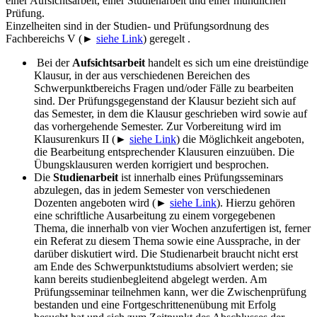
einer Aufsichtsarbeit, einer Studienarbeit und einer mündlichen
Prüfung.
Einzelheiten sind in der Studien- und Prüfungsordnung des
Fachbereichs V (►
siehe Link
) geregelt .
Bei der
Aufsichtsarbeit
handelt es sich um eine dreistündige
Klausur, in der aus verschiedenen Bereichen des
Schwerpunktbereichs Fragen und/oder Fälle zu bearbeiten
sind. Der Prüfungsgegenstand der Klausur bezieht sich auf
das Semester, in dem die Klausur geschrieben wird sowie auf
das vorhergehende Semester. Zur Vorbereitung wird im
Klausurenkurs II (►
siehe Link
) die Möglichkeit angeboten,
die Bearbeitung entsprechender Klausuren einzuüben. Die
Übungsklausuren werden korrigiert und besprochen.
Die
Studienarbeit
ist innerhalb eines Prüfungsseminars
abzulegen, das in jedem Semester von verschiedenen
Dozenten angeboten wird (►
siehe Link
). Hierzu gehören
eine schriftliche Ausarbeitung zu einem vorgegebenen
Thema, die innerhalb von vier Wochen anzufertigen ist, ferner
ein Referat zu diesem Thema sowie eine Aussprache, in der
darüber diskutiert wird. Die Studienarbeit braucht nicht erst
am Ende des Schwerpunktstudiums absolviert werden; sie
kann bereits studienbegleitend abgelegt werden. Am
Prüfungsseminar teilnehmen kann, wer die Zwischenprüfung
bestanden und eine Fortgeschrittenenübung mit Erfolg