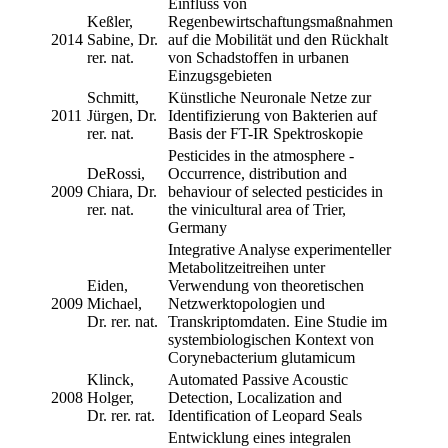
Einfluss von
Keßler,
Regenbewirtschaftungsmaßnahmen
2014
Sabine, Dr.
auf die Mobilität und den Rückhalt
rer. nat.
von Schadstoffen in urbanen
Einzugsgebieten
Schmitt,
Künstliche Neuronale Netze zur
2011
Jürgen, Dr.
Identifizierung von Bakterien auf
rer. nat.
Basis der FT-IR Spektroskopie
Pesticides in the atmosphere -
DeRossi,
Occurrence, distribution and
2009
Chiara, Dr.
behaviour of selected pesticides in
rer. nat.
the vinicultural area of Trier,
Germany
Integrative Analyse experimenteller
Metabolitzeitreihen unter
Eiden,
Verwendung von theoretischen
2009
Michael,
Netzwerktopologien und
Dr. rer. nat.
Transkriptomdaten. Eine Studie im
systembiologischen Kontext von
Corynebacterium glutamicum
Klinck,
Automated Passive Acoustic
2008
Holger,
Detection, Localization and
Dr. rer. rat.
Identification of Leopard Seals
Entwicklung eines integralen