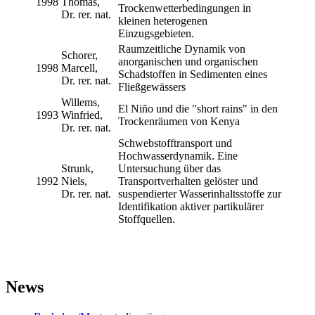
1998
Thomas,
Trockenwetterbedingungen in
Dr. rer. nat.
kleinen heterogenen
Einzugsgebieten.
Raumzeitliche Dynamik von
Schorer,
anorganischen und organischen
1998
Marcell,
Schadstoffen in Sedimenten eines
Dr. rer. nat.
Fließgewässers
Willems,
El Niño und die "short rains" in den
1993
Winfried,
Trockenräumen von Kenya
Dr. rer. nat.
Schwebstofftransport und
Hochwasserdynamik. Eine
Strunk,
Untersuchung über das
1992
Niels,
Transportverhalten gelöster und
Dr. rer. nat.
suspendierter Wasserinhaltsstoffe zur
Identifikation aktiver partikulärer
Stoffquellen.
News