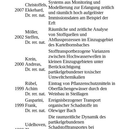
Systems aus Monitoring und
Christoffels,
Modellierung zur Erlangung zeitlich
2007
Ekkehard,
und räumlich hoch aufgelöster
Dr. rer. nat.
Immissionsdaten am Beispiel der
Erft
Räumliche und zeitliche Analyse
Möller,
von Stoffquellen und
2002
Steffen,
Abflussprozessen im Einzugsgebiet
Dr. rer. nat.
des Kartelbornsbaches
Stofftransportbezogene Varianzen
zwischen Hochwasserwellen in
Krein,
kleinen Einzugsgebieten unter
2000
Andreas,
Berücksichtigung
Dr. rer. nat.
partikelgebundener toxischer
Umweltchemikalien
Rübel,
Eintrag von Pflanzenschutzmitteln in
1999
Achim
Oberflächengewässer durch den
Dr. rer. nat.
Weinbau in Steillagen
Gasparini,
Ereignisbezogener Transport
1999
Frank,
organischer Schadstoffe im
Dr. rer. nat.
Olewiger Bach
Die raumzeitliche Dynamik des
partikelgebundenen
Udelhoven,
Schadstofftransportes bei