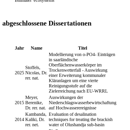
Billmaier
ecosystems
abgeschlossene Dissertationen
Jahr
Name
Titel
Modellierung von o-PO4- Einträgen
in saarländische
Oberflächenwasserkörper im
Stoffels,
Trockenwetterfall - Auswirkung
2025
Nicolas, Dr.
einer Erweiterung kommunaler
rer. nat.
Kläranlagen um eine vierte
Reinigungsstufe auf die
Zielerreichung nach EU-WRRL
Meyer,
Auswirkungen der
2015
Berenike,
Niederschlagswasserbewirtschaftung
Dr. rer. nat.
auf Hochwasserereignisse
Kambanda,
Evaluation of desalination
2014
Kaliki, Dr.
techniques for treating the brackish
rer. net.
water of Olushandja sub-basin