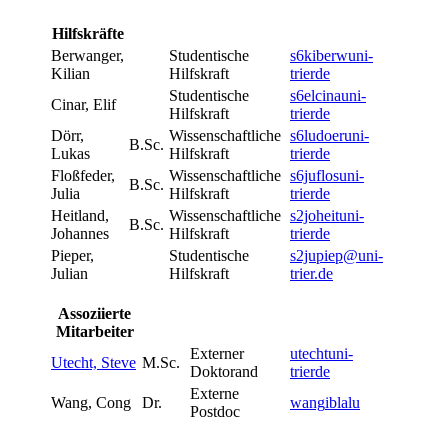
Hilfskräfte
Berwanger,
Studentische
s6kiberw
uni-
Kilian
Hilfskraft
trier
de
Studentische
s6elcina
uni-
Cinar, Elif
Hilfskraft
trier
de
Dörr,
Wissenschaftliche
s6ludoer
uni-
B.Sc.
Lukas
Hilfskraft
trier
de
Floßfeder,
Wissenschaftliche
s6juflos
uni-
B.Sc.
Julia
Hilfskraft
trier
de
Heitland,
Wissenschaftliche
s2joheit
uni-
B.Sc.
Johannes
Hilfskraft
trier
de
Pieper,
Studentische
s2jupiep@uni-
Julian
Hilfskraft
trier.de
Assoziierte
Mitarbeiter
Externer
utecht
uni-
Utecht, Steve
M.Sc.
Doktorand
trier
de
Externe
Wang, Cong
Dr.
wang
ibla
lu
Postdoc