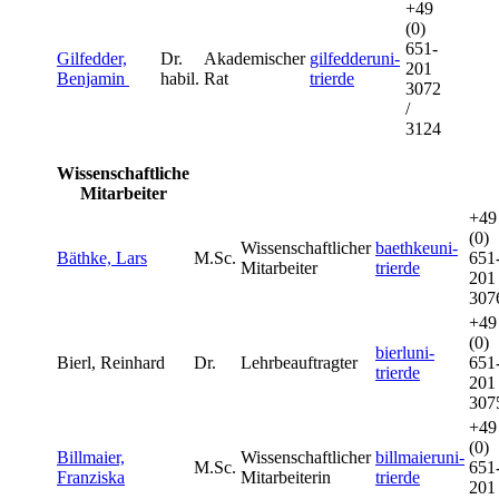
+49
(0)
651-
Gilfedder,
Dr.
Akademischer
gilfedder
uni-
201
Benjamin
habil.
Rat
trier
de
3072
/
3124
Wissenschaftliche
Mitarbeiter
+49
(0)
Wissenschaftlicher
baethke
uni-
Bäthke, Lars
M.Sc.
651
Mitarbeiter
trier
de
201
307
+49
(0)
bierl
uni-
Bierl, Reinhard
Dr.
Lehrbeauftragter
651
trier
de
201
307
+49
(0)
Billmaier,
Wissenschaftlicher
billmaier
uni-
M.Sc.
651
Franziska
Mitarbeiterin
trier
de
201