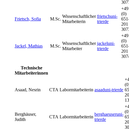
307
+49
(0)
Wissenschaftlicher
frietsch
uni-
Frietsch, Sofia
M.Sc.
651
Mitarbeiterin
trier
de
201
307
+49
(0)
Wissenschaftlicher
jackel
uni-
Jackel, Mathias
M.Sc.
651
Mitarbeiter
trier
de
201
307
Technische
Mitarbeiterinnen
+
(0
Asaad, Nesrin
CTA
Labormitarbeiterin
asaad
uni-trier
de
65
2
1
+
(0
Berghäuser,
berghaeuser
uni-
CTA
Labormitarbeiterin
65
Judith
trier
de
2
3