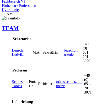
Fachbereich VI
Einheiten / Professuren
Hydrologie
TEAM
TEAM
Sekretariat
+49
(0)
Leusch,
leusch
uni-
M.A.
Sekretärin
651-
Ludvika
trier
de
201
3070
Professur
+49
(0)
Schütz,
Prof.
tobias.schuetz
uni-
Fachleiter
651-
Tobias
Dr.
trier
de
201
3071
Laborleitung