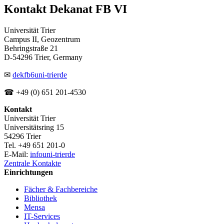
Kontakt Dekanat FB VI
Universität Trier
Campus II, Geozentrum
Behringstraße 21
D-54296 Trier, Germany
✉
dekfb6
uni-trier
de
☎ +49 (0) 651 201-4530
Kontakt
Universität Trier
Universitätsring 15
54296 Trier
Tel. +49 651 201-0
E-Mail:
info
uni-trier
de
Zentrale Kontakte
Einrichtungen
Fächer & Fachbereiche
Bibliothek
Mensa
IT-Services