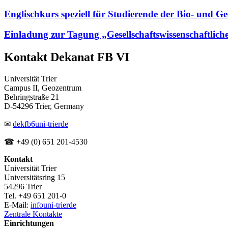
Englischkurs speziell für Studierende der Bio- und 
Einladung zur Tagung „Gesellschaftswissenschaftlich
Kontakt Dekanat FB VI
Universität Trier
Campus II, Geozentrum
Behringstraße 21
D-54296 Trier, Germany
✉
dekfb6
uni-trier
de
☎ +49 (0) 651 201-4530
Kontakt
Universität Trier
Universitätsring 15
54296 Trier
Tel. +49 651 201-0
E-Mail:
info
uni-trier
de
Zentrale Kontakte
Einrichtungen