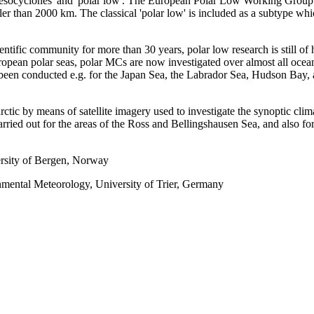
 'mesocyclones' and 'polar low'. The European Polar Low Working Group
ler than 2000 km. The classical 'polar low' is included as a subtype wh
cientific community for more than 30 years, polar low research is still of 
uropean polar seas, polar MCs are now investigated over almost all oce
een conducted e.g. for the Japan Sea, the Labrador Sea, Hudson Bay, an
ctic by means of satellite imagery used to investigate the synoptic cli
 carried out for the areas of the Ross and Bellingshausen Sea, and also 
versity of Bergen, Norway
nmental Meteorology, University of Trier, Germany