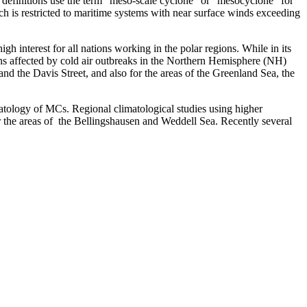
 definitions use the term "meso-scale cyclone" or "mesocyclone" for
ich is restricted to maritime systems with near surface winds exceeding
high interest for all nations working in the polar regions. While in its
ans affected by cold air outbreaks in the Northern Hemisphere (NH)
d the Davis Street, and also for the areas of the Greenland Sea, the
matology of MCs. Regional climatological studies using higher
for the areas of the Bellingshausen and Weddell Sea. Recently several