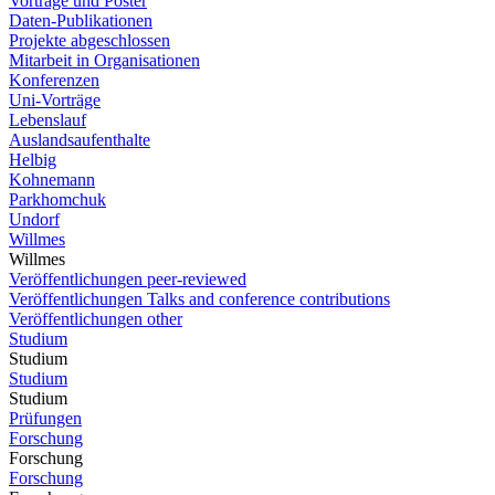
Vorträge und Poster
Daten-Publikationen
Projekte abgeschlossen
Mitarbeit in Organisationen
Konferenzen
Uni-Vorträge
Lebenslauf
Auslandsaufenthalte
Helbig
Kohnemann
Parkhomchuk
Undorf
Willmes
Willmes
Veröffentlichungen peer-reviewed
Veröffentlichungen Talks and conference contributions
Veröffentlichungen other
Studium
Studium
Studium
Studium
Prüfungen
Forschung
Forschung
Forschung