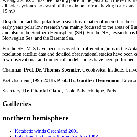
A long discussion has been taking place in the past about the terms
all polar cyclones poleward of the main polar front having scales smal
15 m/s.
Despite the fact that polar low research is a matter of interest to the s
early years polar low research was mainly focussed to the areas of E
and also in the Southern Hemisphere (SH). For the NH, research has b
Norwegian Sea, and the Barents Sea.
For the SH, MCs have been observed for different regions of the Antar
resolution satellite data and detailed observational studies have been
few observational and numerical model studies have been performed.
Chairman:
Prof. Dr. Thomas Spengler
, Geophysical Institute, Uni
Past chairman (1995-2018):
Prof. Dr. Günther Heinemann
, Enviro
Secretary:
Dr. Chantal Claud
, Ecole Polytechnique, Paris
Galleries
northern hemisphere
Katabatic winds Greenland 2001
Polar low 'Le Cygne' Norwegian Sea 1993