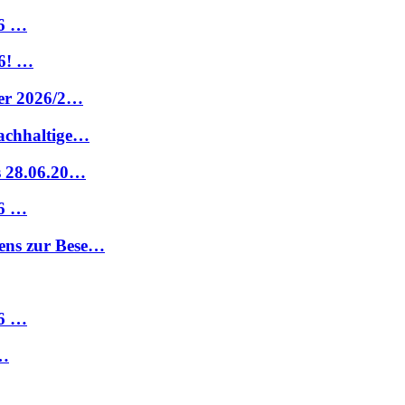
26 …
6! …
ter 2026/2…
nachhaltige…
s 28.06.20…
26 …
ens zur Bese…
26 …
 …