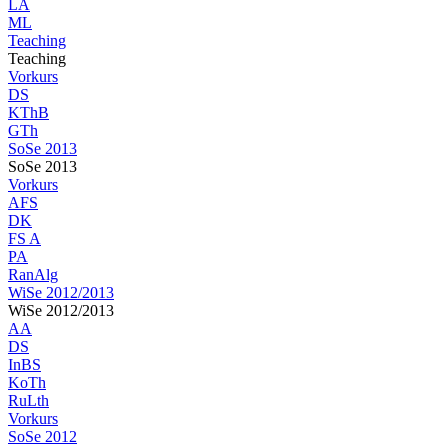
LA
ML
Teaching
Teaching
Vorkurs
DS
KThB
GTh
SoSe 2013
SoSe 2013
Vorkurs
AFS
DK
FS A
PA
RanAlg
WiSe 2012/2013
WiSe 2012/2013
AA
DS
InBS
KoTh
RuLth
Vorkurs
SoSe 2012