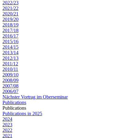
2022/23
2021/22
2020/21
2019/20
2018/19
2017/18
2016/17
2015/16
2014/15
2013/14
2012/13
2011/12
2010/11
2009/10
2008/09
2007/08
2006/07
Nächster Vortrag im Oberseminar
Publications
Publications
Publications in 2025
2024
2023
2022
2021