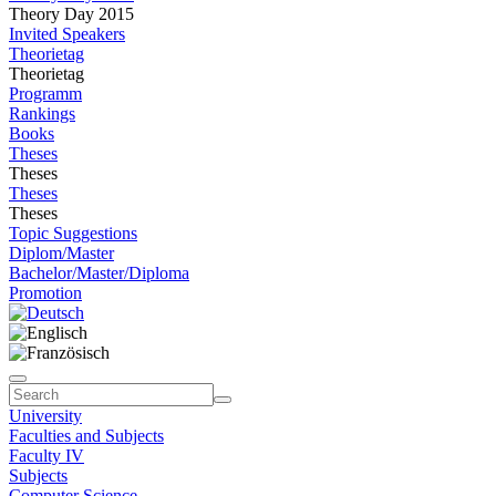
Theory Day 2015
Invited Speakers
Theorietag
Theorietag
Programm
Rankings
Books
Theses
Theses
Theses
Theses
Topic Suggestions
Diplom/Master
Bachelor/Master/Diploma
Promotion
University
Faculties and Subjects
Faculty IV
Subjects
Computer Science