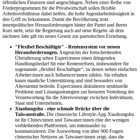
öffentlichen Finanzen sind angeschlagen. Neben einer Reihe von
Förderprogrammen für die Privatwirtschaft sollen flexible
Arbeitsverhältnisse dabei helfen, die hohe Jugendarbeitslosigkeit in
den Griff zu bekommen. Damit die Bevölkerung trotz
innenpolitischer Herausforderungen hinter der Partei und ihrem
Kurs steht, setzt die Regierung auch auf neue Regeln: ab dem
nächsten Jahr gilt ein neues Gesetz zur patriotischen Erziehung.
"Flexibel Beschäftigte" - Rentensystem vor neuen
Herausforderungen.
Angesichts der fortschreitenden
Überalterung sehen Expert:innen einen dringenden
Handlungsbedarf für eine Rentenreform, insbesondere für
sogenannte „flexibel Beschäftigte“, zu denen neben einfachen
Arbeiter:innen auch Influencer:innen zählen. Sie erhalten
kaum staatliche Unterstützung und sind besonders von
Altersarmut bedroht. Expert:innen diskutieren strukturelle
Probleme und Lösungsstrategien zur besseren Verteilung der
Verantwortung für die Altersvorsorge zwischen Individuum,
Staat und Unternehmen,
Xiaohongshu - eine schmale Brücke über die
Taiwanstraße.
Die chinesische Lifestyle-App Xiaohongshu
ist für Chines:innen und Taiwaner:innen eine der wenigen
verbleibenden Plattformen, um miteinander zu
kommunizieren. Die Auswertung von über 900 Fragen
chinesischer Netizens an Taiwaner:innen zeigt, dass die