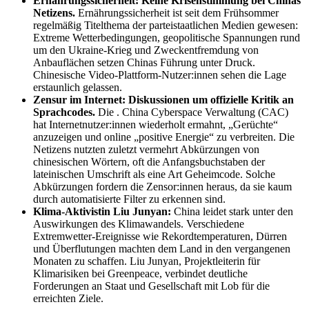
Ernährungssicherheit: Keine Krisenstimmung bei Chinas
Netizens
.
Ernährungssicherheit ist seit dem Frühsommer
regelmäßig Titelthema der parteistaatlichen Medien gewesen:
Extreme Wetterbedingungen, geopolitische Spannungen rund
um den Ukraine-Krieg und Zweckentfremdung von
Anbauflächen setzen Chinas Führung unter Druck.
Chinesische Video-Plattform-Nutzer:innen sehen die Lage
erstaunlich gelassen.
Zensur im Internet: Diskussionen um offizielle Kritik an
Sprachcodes.
Die . China Cyberspace Verwaltung (CAC)
hat Internetnutzer:innen wiederholt ermahnt, „Gerüchte“
anzuzeigen und online „positive Energie“ zu verbreiten. Die
Netizens nutzten zuletzt vermehrt Abkürzungen von
chinesischen Wörtern, oft die Anfangsbuchstaben der
lateinischen Umschrift als eine Art Geheimcode. Solche
Abkürzungen fordern die Zensor:innen heraus, da sie kaum
durch automatisierte Filter zu erkennen sind.
Klima-Aktivistin Liu Junyan:
China leidet stark unter den
Auswirkungen des Klimawandels. Verschiedene
Extremwetter-Ereignisse wie Rekordtemperaturen, Dürren
und Überflutungen machten dem Land in den vergangenen
Monaten zu schaffen. Liu Junyan, Projektleiterin für
Klimarisiken bei Greenpeace, verbindet deutliche
Forderungen an Staat und Gesellschaft mit Lob für die
erreichten Ziele.