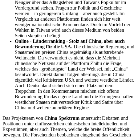
Neugier über das Alltagsleben und Taiwans Popkultur im
Vordergrund stehen. Fragen zur Politik und Geschichte
werden – in geringerem Umfang – aber auch gestellt. Im
Vergleich zu anderen Plattformen finden sich hier weit
weniger nationalistische Kommentare. Doch im Vorfeld der
Wahlen in Taiwan wird auch dieses Medium von beiden
Seiten skeptisch beäugt.
Online - Länderranking - Stolz auf China, aber auch
Bewunderung für die USA.
Die chinesische Regierung und
Staatsmedien preisen China regelmäßig als aufstrebende
Weltmacht. Da verwundert es nicht, dass die Mehrheit
chinesische Netizens auf der Plattform Zhihu die Frage,
welches das „großartigste“ Land der Welt sei, mit „China“
beantwortet. Direkt darauf folgen allerdings die in China
eigentlich viel kritisierten USA und weitere westliche Länder.
Auch Deutschland sichert sich einen Platz auf dem
Treppchen. In den Kommentaren mischen sich offene
Bewunderung für das eigene Land und die Errungenschaften
westlicher Staaten mit versteckter Kritik und Satire über
China und weitere autoritären Regime.
Das Projektteam von
China Spektrum
untersucht Debatten und
Positionen unter einflussreichen chinesischen Intellektuellen und
Expert:innen, aber auch Themen, welche die breite Öffentlichkeit
bewegen. Die Forschenden beobachten eingehend das Geschehen