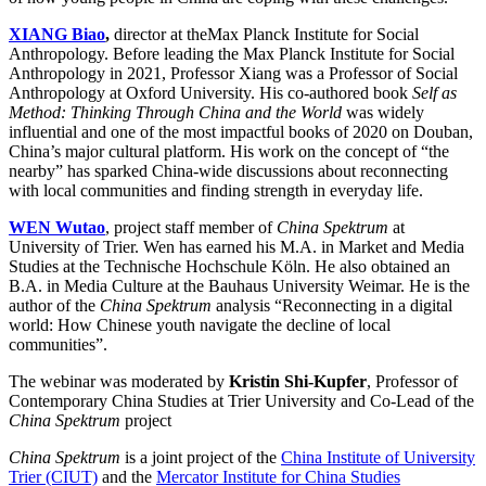
XIANG Biao
,
director at the
Max Planck Institute for Social
Anthropology. Before leading the Max Planck Institute for Social
Anthropology in 2021, Professor Xiang was a Professor of Social
Anthropology at Oxford University. His co-authored book
Self as
Method: Thinking Through China and the World
was widely
influential and one of the most impactful books of 2020 on Douban,
China’s major cultural platform. His work on the concept of “the
nearby” has sparked China-wide discussions about reconnecting
with local communities and finding strength in everyday life.
WEN Wutao
, project staff member of
China Spektrum
at
University of Trier. Wen has earned his M.A. in Market and Media
Studies at the Technische Hochschule Köln. He also obtained an
B.A. in Media Culture at the Bauhaus University Weimar. He is the
author of the
China Spektrum
analysis “Reconnecting in a digital
world: How Chinese youth navigate the decline of local
communities”.
The webinar was moderated by
Kristin Shi-Kupfer
, Professor of
Contemporary China Studies at Trier University and Co-Lead of the
China Spektrum
project
China Spektrum
is a joint project of the
China Institute of University
Trier (CIUT)
and the
Mercator Institute for China Studies