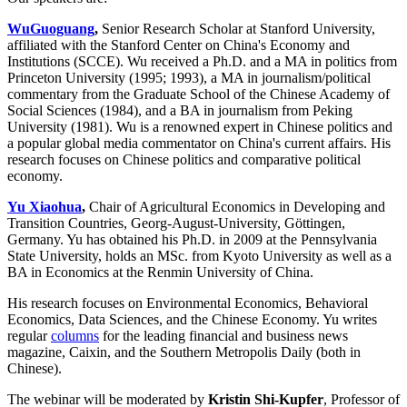
Wu
Guoguang
,
Senior Research Scholar at Stanford University,
affiliated with the Stanford Center on China's Economy and
Institutions (SCCE). Wu received a Ph.D. and a MA in politics from
Princeton University (1995; 1993), a MA in journalism/political
commentary from the Graduate School of the Chinese Academy of
Social Sciences (1984), and a BA in journalism from Peking
University (1981). Wu is a renowned expert in Chinese politics and
a popular global media commentator on China's current affairs. His
research focuses on Chinese politics and comparative political
economy.
Yu Xiaohua
,
Chair of Agricultural Economics in Developing and
Transition Countries, Georg-August-University, Göttingen,
Germany. Yu has obtained his Ph.D. in 2009 at the Pennsylvania
State University, holds an MSc. from Kyoto University as well as a
BA in Economics at the Renmin University of China.
His research focuses on Environmental Economics, Behavioral
Economics, Data Sciences, and the Chinese Economy. Yu writes
regular
columns
for the leading financial and business news
magazine, Caixin, and the Southern Metropolis Daily (both in
Chinese).
The webinar will be moderated by
Kristin Shi-Kupfer
, Professor of