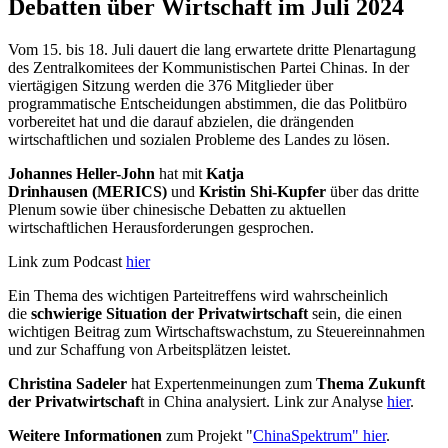
Debatten über Wirtschaft im Juli 2024
Vom 15. bis 18. Juli dauert die lang erwartete dritte Plenartagung
des Zentralkomitees der Kommunistischen Partei Chinas. In der
viertägigen Sitzung werden die 376 Mitglieder über
programmatische Entscheidungen abstimmen, die das Politbüro
vorbereitet hat und die darauf abzielen, die drängenden
wirtschaftlichen und sozialen Probleme des Landes zu lösen.
Johannes Heller-John
hat mit
Katja
Drinhausen (MERICS)
und
Kristin Shi-Kupfer
über das dritte
Plenum sowie über chinesische Debatten zu aktuellen
wirtschaftlichen Herausforderungen gesprochen.
Link zum Podcast
hier
Ein Thema des wichtigen Parteitreffens wird wahrscheinlich
die
schwierige Situation der Privatwirtschaft
sein, die einen
wichtigen Beitrag zum Wirtschaftswachstum, zu Steuereinnahmen
und zur Schaffung von Arbeitsplätzen leistet.
Christina Sadeler
hat Expertenmeinungen zum
Thema Zukunft
der Privatwirtschaf
t in China analysiert. Link zur Analyse
hier
.
Weitere Informationen
zum Projekt "
ChinaSpektrum" hier
.