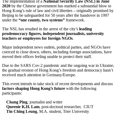
The implementation of a
National Security Law (NSL) in June
2020
by the Chinese government has marked a substantial blow to
Hong Kong’s rule of law and civil liberties – originally promised by
Beijing to be safeguarded for 50 years after the handover in 1997
under the
“one county, two systems”
framework.
The NSL has resulted in the arrest of the city’s
leading
prodemocracy figures, independent journalists, university
teachers or employees for foreign NGOs
.
Major independent news outlets, political parties, and NGOs have
coerced to close down, others, including foreign associations, have
moved their offices feeling unable to protect their staff.
Due to the SARS Cov-2 pandemic and the ongoing war in Ukraine,
the gradual erosion of Hong Kong’s freedom and democracy hasn’t
received much attention in Germany/Europe.
This event intends to take stock of recent developments and discuss
factors shaping Hong Kong’s future
with the following
participants:
Chang Ping
, journalist and writer
Queenie K.H. Lam
, post-doctoral researcher, CIUT
Tin Ching Leung
, M.A. student, Trier University