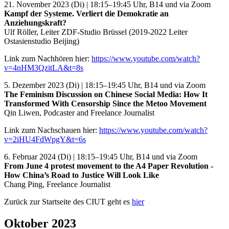
21. November 2023 (Di) | 18:15–19:45 Uhr, B14 und via Zoom
Kampf der Systeme. Verliert die Demokratie an
Anziehungskraft?
Ulf Röller, Leiter ZDF-Studio Brüssel (2019-2022 Leiter
Ostasienstudio Beijing)
Link zum Nachhören hier:
https://www.youtube.com/watch?
v=4nHM3QzitLA&t=8s
5. Dezember 2023 (Di) | 18:15–19:45 Uhr, B14 und via Zoom
The Feminism Discussion on Chinese Social Media: How It
Transformed With Censorship Since the Metoo Movement
Qin Liwen, Podcaster and Freelance Journalist
Link zum Nachschauen hier:
https://www.youtube.com/watch?
v=2iHU4FdWpgY&t=6s
6. Februar 2024 (Di) | 18:15–19:45 Uhr, B14 und via Zoom
From June 4 protest movement to the A4 Paper Revolution -
How China’s Road to Justice Will Look Like
Chang Ping, Freelance Journalist
Zurück zur Startseite des CIUT geht es
hier
Oktober 2023