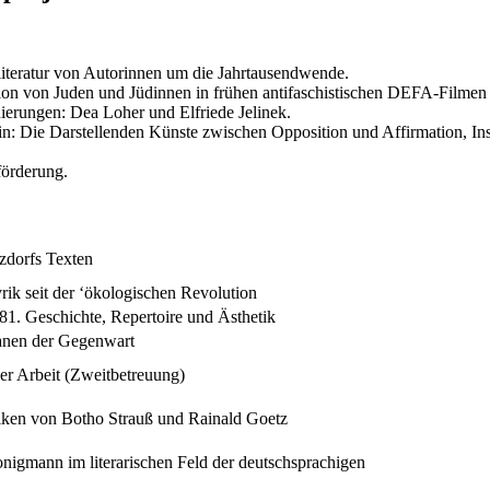
sliteratur von Autorinnen um die Jahrtausendwende.
on von Juden und Jüdinnen in frühen antifaschistischen DEFA-Filmen u
ierungen: Dea Loher und Elfriede Jelinek.
lin: Die Darstellenden Künste zwischen Opposition und Affirmation, In
förderung.
nzdorfs Texten
ik seit der ‘ökologischen Revolution
81. Geschichte, Repertoire und Ästhetik
manen der Gegenwart
her Arbeit (Zweitbetreuung)
etiken von Botho Strauß und Rainald Goetz
nigmann im literarischen Feld der deutschsprachigen