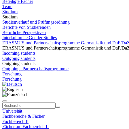
Beteiligte Fächer
Team
Studium
Studium
Studienverlauf und Prüfungsordnung
Berichte von Studierenden
Berufliche Perspektiven
Interkulturelle Gender Studies
ERASMUS und Partnerschaftsprogramme Germanistik und DaF/Da
ERASMUS und Partnerschaftsprogramme Germanistik und DaF/Da
Incoming students
Outgoing students
Outgoing students
Outgoings Partnerschaftsprogramme
Forschung
Forschung
Universität
Fachbereiche & Fächer
Fachbereich II
Fächer am Fachbereich II