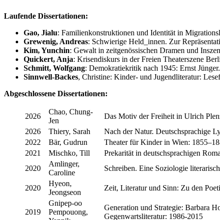
Laufende Dissertationen:
Gao, Jialu
: Familienkonstruktionen und Identität in Migration
Grewenig, Andreas
: Schwierige Held_innen. Zur Repräsentati
Kim, Yunchin
: Gewalt in zeitgenössischen Dramen und Inszen
Quickert, Anja
: Krisendiskurs in der Freien Theaterszene Ber
Schmitt, Wolfgang
: Demokratiekritik nach 1945: Ernst Jünger.
Sinnwell-Backes
, Christine: Kinder- und Jugendliteratur: Lese
Abgeschlossene Dissertationen:
Chao, Chung-
2026
Das Motiv der Freiheit in Ulrich Ple
Jen
2026
Thiery, Sarah
Nach der Natur. Deutschsprachige Lyr
2022
Bär, Gudrun
Theater für Kinder in Wien: 1855–18
2021
Mischko, Till
Prekarität in deutschsprachigen Ro
Amlinger,
2020
Schreiben. Eine Soziologie literarisc
Caroline
Hyeon,
2020
Zeit, Literatur und Sinn: Zu den Po
Jeongseon
Gnipep-oo
Generation und Strategie: Barbara Ho
2019
Pempouong,
Gegenwartsliteratur: 1986-2015