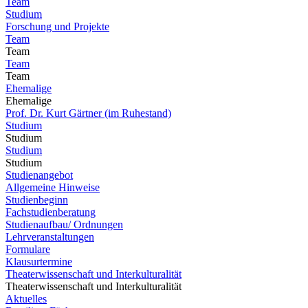
Team
Studium
Forschung und Projekte
Team
Team
Team
Team
Ehemalige
Ehemalige
Prof. Dr. Kurt Gärtner (im Ruhestand)
Studium
Studium
Studium
Studium
Studienangebot
Allgemeine Hinweise
Studienbeginn
Fachstudienberatung
Studienaufbau/ Ordnungen
Lehrveranstaltungen
Formulare
Klausurtermine
Theaterwissenschaft und Interkulturalität
Theaterwissenschaft und Interkulturalität
Aktuelles