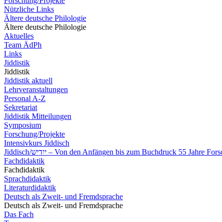
Forschung/Projekte
Nützliche Links
Ältere deutsche Philologie
Ältere deutsche Philologie
Aktuelles
Team ÄdPh
Links
Jiddistik
Jiddistik
Jiddistik aktuell
Lehrveranstaltungen
Personal A-Z
Sekretariat
Jiddistik Mitteilungen
Symposium
Forschung/Projekte
Intensivkurs Jiddisch
Jiddisch/ייִדיש – Von den Anfängen bis zum Buchdruck 55 Jahre 
Fachdidaktik
Fachdidaktik
Sprachdidaktik
Literaturdidaktik
Deutsch als Zweit- und Fremdsprache
Deutsch als Zweit- und Fremdsprache
Das Fach