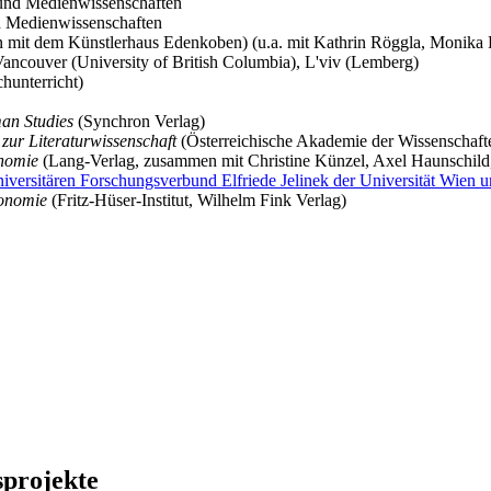
 und Medienwissenschaften
nd Medienwissenschaften
n mit dem Künstlerhaus Edenkoben) (u.a. mit Kathrin Röggla, Monika R
 Vancouver (University of British Columbia), L'viv (Lemberg)
hunterricht)
an Studies
(Synchron Verlag)
zur Literaturwissenschaft
(Österreichische Akademie der Wissenschaft
onomie
(Lang-Verlag, zusammen mit Christine Künzel, Axel Haunschild,
niversitären Forschungsverbund Elfriede Jelinek der Universität Wien 
konomie
(Fritz-Hüser-Institut, Wilhelm Fink Verlag)
sprojekte