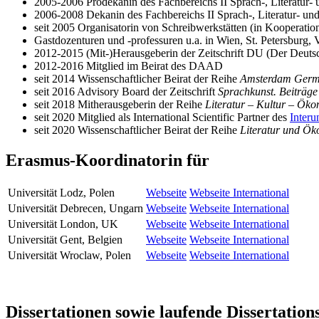
2005-2006 Prodekanin des Fachbereichs II Sprach-, Literatur-
2006-2008 Dekanin des Fachbereichs II Sprach-, Literatur- u
seit 2005 Organisatorin von Schreibwerkstätten (in Kooperatio
Gastdozenturen und -professuren u.a. in Wien, St. Petersburg,
2012-2015 (Mit-)Herausgeberin der Zeitschrift DU (Der Deutsc
2012-2016 Mitglied im Beirat des DAAD
seit 2014 Wissenschaftlicher Beirat der Reihe
Amsterdam Germ
seit 2016 Advisory Board der Zeitschrift
Sprachkunst. Beiträge 
seit 2018 Mitherausgeberin der Reihe
Literatur – Kultur – Ök
seit 2020 Mitglied als International Scientific Partner des
Interu
seit 2020 Wissenschaftlicher Beirat der Reihe
Literatur und Ö
Erasmus-Koordinatorin für
Universität Lodz, Polen
Webseite
Webseite International
Universität Debrecen, Ungarn
Webseite
Webseite International
Universität London, UK
Webseite
Webseite International
Universität Gent, Belgien
Webseite
Webseite International
Universität Wroclaw, Polen
Webseite
Webseite International
Dissertationen sowie laufende Dissertation