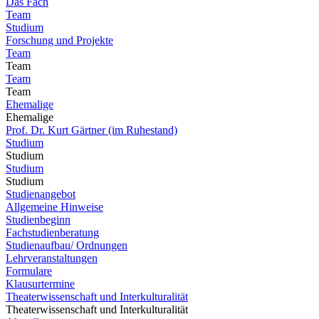
Das Fach
Team
Studium
Forschung und Projekte
Team
Team
Team
Team
Ehemalige
Ehemalige
Prof. Dr. Kurt Gärtner (im Ruhestand)
Studium
Studium
Studium
Studium
Studienangebot
Allgemeine Hinweise
Studienbeginn
Fachstudienberatung
Studienaufbau/ Ordnungen
Lehrveranstaltungen
Formulare
Klausurtermine
Theaterwissenschaft und Interkulturalität
Theaterwissenschaft und Interkulturalität