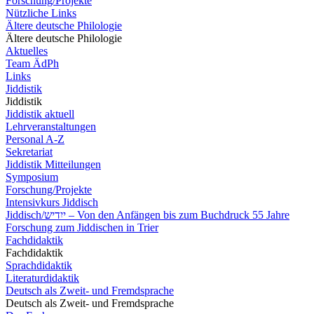
Forschung/Projekte
Nützliche Links
Ältere deutsche Philologie
Ältere deutsche Philologie
Aktuelles
Team ÄdPh
Links
Jiddistik
Jiddistik
Jiddistik aktuell
Lehrveranstaltungen
Personal A-Z
Sekretariat
Jiddistik Mitteilungen
Symposium
Forschung/Projekte
Intensivkurs Jiddisch
Jiddisch/ייִדיש – Von den Anfängen bis zum Buchdruck 55 Jahre
Forschung zum Jiddischen in Trier
Fachdidaktik
Fachdidaktik
Sprachdidaktik
Literaturdidaktik
Deutsch als Zweit- und Fremdsprache
Deutsch als Zweit- und Fremdsprache