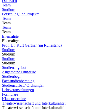
Das Fach
Team
Studium
Forschung und Projekte
Team
Team
Team
Team
Ehemalige
Ehemalige
Prof. Dr. Kurt Gärtner (im Ruhestand)
Studium
Studium
Studium
Studium
Studienangebot
Allgemeine Hinweise
Studienbeginn
Fachstudienberatung
Studienaufbau/ Ordnungen
Lehrveranstaltungen
Formulare
Klausurtermine
Theaterwissenschaft und Interkulturalität
Theaterwissenschaft und Interkulturalität