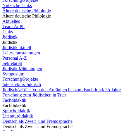
Forschung/Projekte
Nützliche Links
Ältere deutsche Philologie
Ältere deutsche Philologie
Aktuelles
Team ÄdPh
Links
Jiddistik
Jiddistik
Jiddistik aktuell
Lehrveranstaltungen
Personal A-Z
Sekretariat
Jiddistik Mitteilungen
Symposium
Forschung/Projekte
Intensivkurs Jiddisch
Jiddisch/ייִדיש – Von den Anfängen bis zum Buchdruck 55 Jahre
Forschung zum Jiddischen in Trier
Fachdidaktik
Fachdidaktik
Sprachdidaktik
Literaturdidaktik
Deutsch als Zweit- und Fremdsprache
Deutsch als Zweit- und Fremdsprache