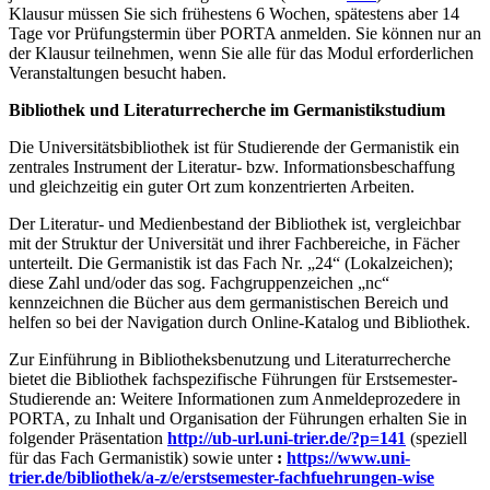
Klausur müssen Sie sich frühestens 6 Wochen, spätestens aber 14
Tage vor Prüfungstermin über PORTA anmelden. Sie können nur an
der Klausur teilnehmen, wenn Sie alle für das Modul erforderlichen
Veranstaltungen besucht haben.
Bibliothek und Literaturrecherche im Germanistikstudium
Die Universitätsbibliothek ist für Studierende der Germanistik ein
zentrales Instrument der Literatur- bzw. Informationsbeschaffung
und gleichzeitig ein guter Ort zum konzentrierten Arbeiten.
Der Literatur- und Medienbestand der Bibliothek ist, vergleichbar
mit der Struktur der Universität und ihrer Fachbereiche, in Fächer
unterteilt. Die Germanistik ist das Fach Nr. „24“ (Lokalzeichen);
diese Zahl und/oder das sog. Fachgruppenzeichen „nc“
kennzeichnen die Bücher aus dem germanistischen Bereich und
helfen so bei der Navigation durch Online-Katalog und Bibliothek.
Zur Einführung in Bibliotheksbenutzung und Literaturrecherche
bietet die Bibliothek fachspezifische Führungen für Erstsemester-
Studierende an: Weitere Informationen zum Anmeldeprozedere in
PORTA, zu Inhalt und Organisation der Führungen erhalten Sie in
folgender Präsentation
http://ub-url.uni-trier.de/?p=141
(speziell
für das Fach Germanistik) sowie unter
:
https://www.uni-
trier.de/bibliothek/a-z/e/erstsemester-fachfuehrungen-wise