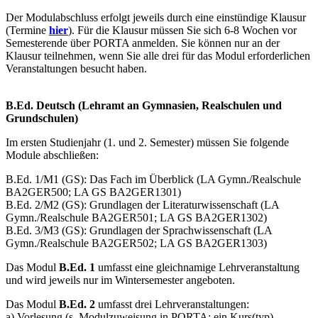
Der Modulabschluss erfolgt jeweils durch eine einstündige Klausur
(Termine
hier
). Für die Klausur müssen Sie sich 6-8 Wochen vor
Semesterende über PORTA anmelden. Sie können nur an der
Klausur teilnehmen, wenn Sie alle drei für das Modul erforderlichen
Veranstaltungen besucht haben.
B.Ed. Deutsch (Lehramt an Gymnasien, Realschulen und
Grundschulen)
Im ersten Studienjahr (1. und 2. Semester) müssen Sie folgende
Module abschließen:
B.Ed. 1/M1 (GS): Das Fach im Überblick (LA Gymn./Realschule
BA2GER500; LA GS BA2GER1301)
B.Ed. 2/M2 (GS): Grundlagen der Literaturwissenschaft (LA
Gymn./Realschule BA2GER501; LA GS BA2GER1302)
B.Ed. 3/M3 (GS): Grundlagen der Sprachwissenschaft (LA
Gymn./Realschule BA2GER502; LA GS BA2GER1303)
Das Modul
B.Ed. 1
umfasst eine gleichnamige Lehrveranstaltung
und wird jeweils nur im Wintersemester angeboten.
Das Modul
B.Ed. 2
umfasst drei Lehrveranstaltungen:
a) Vorlesung (s. Modulzuweisung in PORTA; ein Kurs(typ),