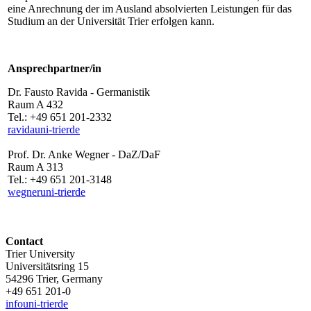
eine Anrechnung der im Ausland absolvierten Leistungen für das
Studium an der Universität Trier erfolgen kann.
Ansprechpartner/in
Dr. Fausto Ravida - Germanistik
Raum A 432
Tel.: +49 651 201-2332
ravida
uni-trier
de
Prof. Dr. Anke Wegner - DaZ/DaF
Raum A 313
Tel.: +49 651 201-3148
wegner
uni-trier
de
Contact
Trier University
Universitätsring 15
54296 Trier, Germany
+49 651 201-0
info
uni-trier
de