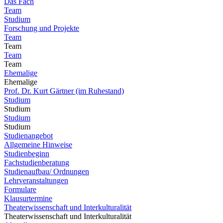
Das Fach
Team
Studium
Forschung und Projekte
Team
Team
Team
Team
Ehemalige
Ehemalige
Prof. Dr. Kurt Gärtner (im Ruhestand)
Studium
Studium
Studium
Studium
Studienangebot
Allgemeine Hinweise
Studienbeginn
Fachstudienberatung
Studienaufbau/ Ordnungen
Lehrveranstaltungen
Formulare
Klausurtermine
Theaterwissenschaft und Interkulturalität
Theaterwissenschaft und Interkulturalität