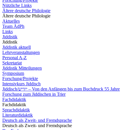
Forschung/Projekte
Nützliche Links
Ältere deutsche Philologie
Ältere deutsche Philologie
Aktuelles
Team ÄdPh
Links
Jiddistik
Jiddistik
Jiddistik aktuell
Lehrveranstaltungen
Personal A-Z
Sekretariat
Jiddistik Mitteilungen
Symposium
Forschung/Projekte
Intensivkurs Jiddisch
Jiddisch/ייִדיש – Von den Anfängen bis zum Buchdruck 55 Jahre
Forschung zum Jiddischen in Trier
Fachdidaktik
Fachdidaktik
Sprachdidaktik
Literaturdidaktik
Deutsch als Zweit- und Fremdsprache
Deutsch als Zweit- und Fremdsprache